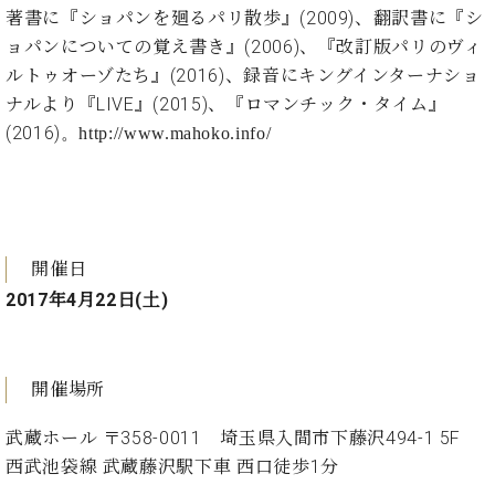
ト
ジオ
著書に『ショパンを廻るパリ散歩』(2009)、翻訳書に『シ
ピ
レン
ョパンについての覚え書き』(2006)、『改訂版パリのヴィ
ア
タル
ルトゥオーゾたち』(2016)、録音にキングインターナショ
ノ
ホー
ナルより『LIVE』(2015)、『ロマンチック・タイム』
ル・
C.
(2016)
。
http://www.mahoko.info/
スタ
ベ
ジオ
ヒ
空き
シ
状況
ュ
動
タ
画
開催日
イ
収
2017年4月22日(土)
ン
録
レ
サ
ジ
ー
デ
ビ
開催場所
ン
ス
ス
音
武蔵ホール 〒358-0011 埼玉県入間市下藤沢494-1 5F
ア
楽
西武池袋線 武蔵藤沢駅下車 西口徒歩1分
ッ
教