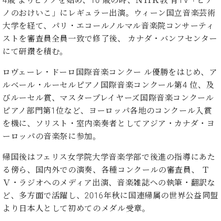
4歳 よりピアノを始め、10 歳の時、ＮＨＫ教 育TV「ピア
・
ス
ベ
ノ
セ
ノのおけいこ」にレギュラー出演。ウィーン国立音楽芸術
タ
ン
ン
大学を経て、パリ・エコールノルマル音楽院コンサーティ
ジ
ト
ト
C.
ストを審査員全員一致で修了後、 カナダ・バンフセンター
オ
ラ
ベ
ム
にて研鑽を積む。
ヒ
コ
東
シ
納
ン
京
ロヴェーレ・ドーロ国際音楽コンクー ル優勝をはじめ、ア
ュ
入
ク
タ
ルベール・ルーセルピアノ国際音楽コンクール第4 位、及
実
ー
イ
績
ル
店
びルーセル賞、マスタープレイヤーズ国際音楽コンクール
ン
音
長
ピアノ部門第1位など、ヨーロッパ各地のコンクール入賞
コ
楽
ご
を機に、ソリスト・室内楽奏者としてアジア・カナダ・ヨ
音
ン
教
挨
楽
ーロッパの音楽祭に参加。
サ
室
拶
教
ー
展
室
帰国後はフェリス女学院大学音楽学部で後進の指導にあた
ト
示
ご
る傍ら、国内外での演奏、各種コンクールの審査員、 Ｔ
ア
情
愛
ッ
Ｖ・ラジオへのメディア出演、音楽雑誌への執筆・翻訳な
報
用
プ
ホー
ど、多方面で活躍し、2016年秋に国連帰属の世界公益同盟
者
ラ
ル・
より日本人として初めてのメダル受章。
の
イ
スタ
声