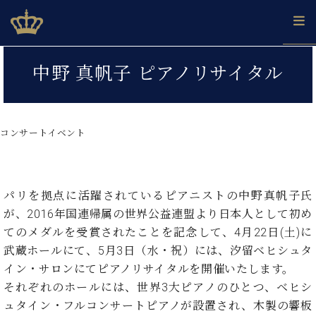
Skip
ベヒシュタインジャパン公式サイト
BECHSTEIN JAPAN Official Site
to
content
カ
中野 真帆子 ピアノリサイタル
タ
ベ
ベ
ド
メ
企
ロ
C.
ヒ
ヒ
イ
ル
業
グ
ベ
シ
シ
ツ
マ
情
ヒ
ュ
ュ
の
ガ
報
コンサートイベント
シ
タ
展
タ
名
会
ュ
イ
示
イ
器
員
採
タ
ン
ン
ベ
登
用
イ
で、
の
ヒ
録
パリを拠点に活躍されているピアニストの中野真帆子氏
情
ン
ピ
演
グ
シ
ご
が、2016年国連帰属の世界公益連盟より日本人として初め
報
コ
ア
奏
ラ
ュ
案
てのメダルを受賞されたことを記念して、4月22日(土)に
ン
ノ
し
ン
タ
内
武蔵ホールにて、5月3日（水・祝）には、汐留ベヒシュタ
サ
技
ベ
た
ド
イ
ー
イン・サロンにてピアノリサイタルを開催いたします。
術
ヒ
い！
ピ
ン
各
ト /
シ
学
それぞれのホールには、世界3大ピアノのひとつ、ベヒシ
ア
店
C.
ュ
び
ノ
ュタイン・フルコンサートピアノが設置され、木製の響板
ブ
舗
ベ
ベ
タ