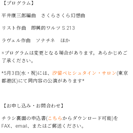
イ
ュ
ブ
【プログラム】
ジ
(お
で
ン
タ
ロ
正
ャ
知
コ
イ
グ
オンライン試弾
規
平井康三郎編曲 さくらさくら幻想曲
パ
ら
ン
ン
デ
ン
せ・
メルマガ登録
サ
の
ィ
リスト作曲 即興的ワルツ S.213
の
メ
ー
音
ー
取
デ
趣
ト
色
ラヴェル作曲 ソナチネ ほか
ラ
り
ィ
味
/
ー・
組
ア
か
C.
※プログラムは変更となる場合があります。あらかじめご
取
ベ
み
情
ら
ベ
扱
了承ください。
ヒ
報)
本
ヒ
店
シ
格
シ
ピ
*5月3日(水・祝)には、
汐留ベヒシュタイン・サロン
(東京
ュ
的
ュ
ア
キ
都港区)にて同内容の公演があります*
タ
に
タ
ノ
ャ
店
イ
学
イ
製
ン
舗・
ン
ぶ
ン
造
ペ
サ
を
方
レ
番
ー
ロ
【お申し込み・お問合わせ】
弾
ま
ジ
号
ン
ン・
く
で
デ
チラシ裏面の申込書(
こちら
からダウンロード可能)を
調
前
大
ン
律
FAX、email、またはご郵送ください。
に
コ
歓
ス