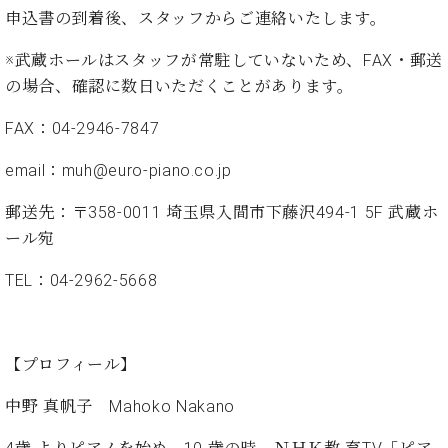
ン
迎。
申込書の到着後、スタッフからご連絡いたします。
サ
ベ
会
ベヒ
ー
C.
ヒ
社
※武蔵ホールはスタッフが常駐していないため、FAX・郵送
シュ
ト
ベ
シ
案
の場合、確認に数日いただくことがあります。
ヒ
タイ
ュ
内
シ
タ
レ
ン・
FAX：04-2946-7847
ュ
イ
ッ
シュ
タ
お
ン・
ス
email：muh@euro-piano.co.jp
イ
ーレ
問
シ
ン
ン
合
ュ
イ
音楽
郵送先：〒358-0011 埼玉県入間市下藤沢494-1 5F 武蔵ホ
コ
せ
ー
ベ
ール宛
教室
ン
レ
ン
サ
ト
TEL：04-2962-5668
ー
納
ベ
ト
入
代
ヒ
グ
シ
実
理
ラ
【プロフィール】
ュ
績
店
ン
タ
ホ
主
ド
中野 真帆子 Mahoko Nakano
イ
ー
催
ピ
ン
ル・
イ
ア