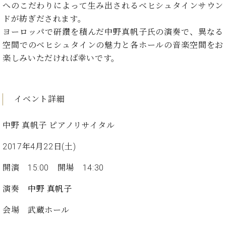
た
を
へのこだわりによって生み出されるベヒシュタインサウン
ラ
か
ヒ
ヒ
イ
い！
作
ン
ら
ドが紡ぎだされます。
シ
シ
ン・
録
る
ド
の
ュ
ヨーロッパで研鑽を積んだ中野真帆子氏の演奏で、異なる
ュ
サ
音
こ
ヒ
お
タ
タ
ロ
空間でのベヒシュタインの魅力と各ホールの音楽空間をお
し
と
ス
知
イ
イ
ン
た
楽しみいただければ幸いです。
ト
ら
ン
ン
会
い！
音
リ
せ
レ
の
員
と
色
ー
(入
ジ
秘
い
と
荷
デ
密
イベント詳細
う
ベ
タ
情
ン
音
方
ヒ
ッ
報
ス
楽
は、
中野 真帆子 ピアノリサイタル
シ
チ
等)
ニ
家
お
ュ
ュ
達
近
2017年4月22日(土)
タ
ー
ベ
の
プ
く
C.
イ
ス・
ヒ
声
レ
の
開演 15:00 開場 14:30
ベ
ン・
イ
シ
ス
直
ヒ
ジ
ベ
演奏
中野 真帆子
ュ
リ
営
シ
ベ
ャ
ン
タ
リ
店
ュ
ヒ
パ
ト
会場 武蔵ホール
イ
ー
舗
タ
シ
ン
ン・
ス
ま