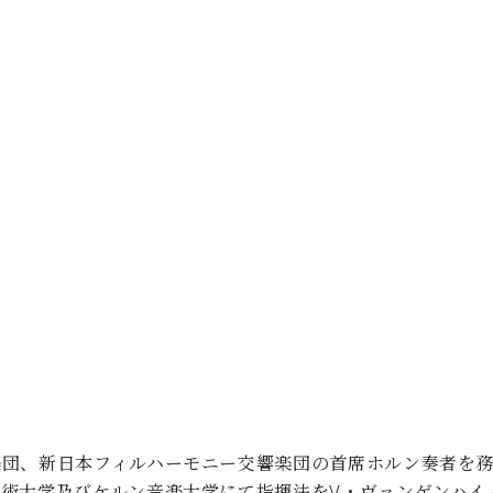
楽団、新日本フィルハーモニー交響楽団の首席ホルン奏者を
術大学及びケルン音楽大学にて指揮法をV・ヴァンゲンハイ