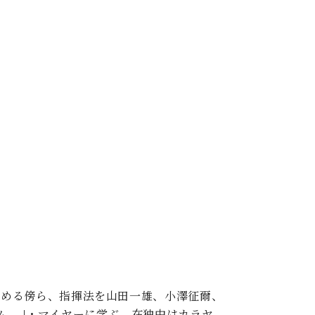
務める傍ら、指揮法を山田一雄、小澤征爾、
ム、J・マイヤーに学ぶ。在独中はカラヤ