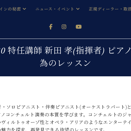
インの秘密
ニュース・イベント
正規ディーラー・取
アノを
器ベヒシュタイン
メルマガ会員登録ご案内
い！ という方は、お近くの直営店舗まで
オンライン試弾
ン レジデンス
ストリー
各店舗からのお知らせ
0 特任講師 新田 孝(指揮者) 
(入荷情報等)
シューレ音楽教室
為のレッスン
声
/
C.ベヒシュタイン レジデンス
取り組
プレスリリース
(お知らせ・メディア情報)
京
インの音色
キャンペーン
スタッフご挨拶
インを弾く前に
技術者紹介
展示情報【ユーロピアノ特選
コンサート
者・ソロピアニスト・伴奏ピアニスト(オーケストラパート)
イン・シューレ
イベント情報
アノコンチェルト演奏の本質を学びます。コンチェルトのジ
八王子工房ブログ
レッスンイベント
いヴィルトゥオーゾ性とオペラ・アリアのようなエンターテ
ホール・スタジオ
アクセス
の魅力を探求、再発見できる待望のレッスンです。
お問い合わせ