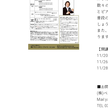
C.ベヒシュタイン コンサート
数々
アクセス
納入実績 
グランドピアノ
セントラム東京のご案内(PDF)
とピ
お問い合わせ
普段
ご愛用者の
C.ベヒシュタイン アカデミー
しょ
また
アーティストカスタマーサービス(
W.ホフマン プロフェッショナル
りま
アフターサービス(調律)
W.ホフマン トラディション
【開
調律師紹介
11/20
調律料金表
お問い合わせ
W.ホフマン ヴィジョン
11/26
尾山調律師のブログ Die Musikgasse（音楽の小道）
11/28
C.BECHSTEIN Digital(ベヒシュタイン デジタル)
■お
(株
Mail:
TEL: