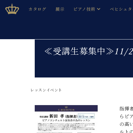
Skip
ベヒシュタインジャパン公式サイト
BECHSTEIN JAPAN Official Site
カタログ
展示
ピアノ技術
ベヒシュタ
to
content
ベヒシュタインのグランドピ
ドイツの名
作ること
ベヒシュタインで、 演奏したい！ 学びたい！ 録音した
C.ベヒシュタイン コンサート / C.ベヒシュタイ
ブランドヒ
≪受講生募集中≫11/2
音色とタッチ
ベヒシュタイン・
趣味から本格的に学ぶ方まで大歓迎。
音楽家達の
C.ベヒシュタイン コンサート
ベヒシュタイン・ジャパンの
み
ベヒシュタイン・セントラム 東
ベヒシュタ
レッスンイベント
ピアノ製造番号
店長ご挨拶
ベヒシュタ
展示情報
ホール・スタジオレンタル
指揮
ベヒシュタ
ホール・スタジオ空き状況
らピ
動画収録サービス
の高
納入実績 
音楽教室
ルト
ピアノのコンシェルジュ