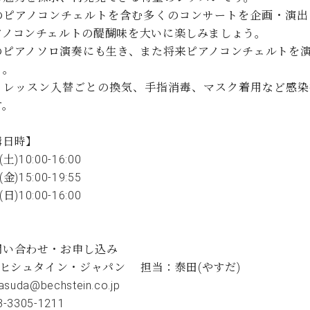
C.ベヒシュタイン コンサート
代理店主催イベント
のピアノコンチェルトを含む多くのコンサートを企画・演出
音楽教室
アップライトピアノ
アノコンチェルトの醍醐味を大いに楽しみましょう。
コンクール
のピアノソロ演奏にも生き、また将来ピアノコンチェルトを
声
う。
音楽教室
、レッスン入替ごとの換気、手指消毒、マスク着用など感染
調律)
す。
講日時】
(土)10:00-16:00
(金)15:00-19:55
(日)10:00-16:00
問い合わせ・お申し込み
)ベヒシュタイン・ジャパン 担当：泰田(やすだ)
yasuda@bechstein.co.jp
03-3305-1211