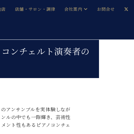
扱店
店舗・サロン・調律
会社案内
お問合せ
企業情報
メルマガ登録
採用情報
ピアノコンチェルト演奏者の
ベヒシュタイン・サロン会員
本社：八王子・技術営業センター
ベヒシュタイン・ジャパンブログ
中古】
とのアンサンブルを実体験しなが
ャンルの中でも一際輝き、芸術性
イメント性もあるピアノコンチェ