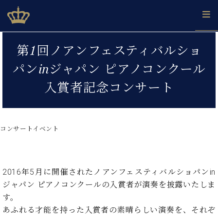
Skip
ベヒシュタインジャパン公式サイト
BECHSTEIN JAPAN Official Site
to
content
カ
第1回ノアンフェスティバルショ
タ
ベ
ベ
ド
メ
企
ロ
パンinジャパン ピアノコンクール
C.
ヒ
ヒ
イ
ル
業
グ
ベ
シ
シ
ツ
マ
情
入賞者記念コンサート
ヒ
ュ
ュ
の
ガ
報
シ
タ
展
タ
名
会
ュ
イ
示
イ
器
員
採
タ
ン
ン
ベ
登
用
コンサートイベント
イ
で、
の
ヒ
録
情
ン
ピ
演
グ
シ
ご
報
コ
ア
奏
ラ
ュ
案
ン
ノ
し
ン
タ
内
2016年5月に開催されたノアンフェスティバルショパンin
サ
技
ベ
た
ド
イ
ー
ジャパン ピアノコンクールの入賞者が演奏を披露いたしま
術
ヒ
い！
ピ
ン
各
ト /
シ
す。
学
ア
店
C.
ュ
び
ノ
あふれる才能を持った入賞者の素晴らしい演奏を、それぞ
ブ
舗
ベ
ベ
タ