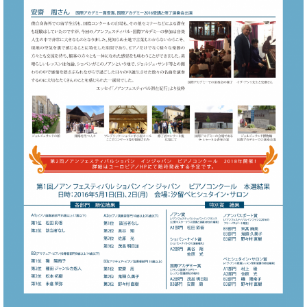
ト
ジオ
ピ
レン
ア
タル
ノ
ホー
ル・
C.
スタ
ベ
ジオ
ヒ
空き
シ
状況
ュ
動
タ
画
イ
収
ン
録
レ
サ
ジ
ー
デ
ビ
ン
ス
ス
音
ア
楽
ッ
教