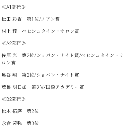
イ
ュ
ブ
ジ
(お
で
ン
タ
ロ
≪A1部門≫
正
ャ
知
コ
イ
グ
オンライン試弾
規
パ
ら
松田 彩香 第1位/ノアン賞
ン
ン
デ
ン
せ・
メルマガ登録
サ
の
ィ
の
メ
村上 稜 ベヒシュタイン・サロン賞
ー
音
ー
取
デ
趣
ト
色
ラ
り
ィ
≪A2部門≫
味
/
ー・
組
ア
か
C.
取
ベ
み
情
佐原 光 第2位/ショパン・ナイト賞/ベヒシュタイン・サ
ら
ベ
扱
ヒ
報)
ロン賞
本
ヒ
店
シ
格
シ
ピ
ュ
奥谷 翔 第2位/ショパン・ナイト賞
的
ュ
ア
キ
タ
に
タ
ノ
ャ
店
イ
茂呂 明日加 第3位/国際アカデミー賞
学
イ
製
ン
舗・
ン
ぶ
ン
造
ペ
サ
を
≪B2部門≫
方
レ
番
ー
ロ
弾
ま
ジ
号
ン
ン・
く
松本 拓磨 第2位
で
デ
調
前
大
ン
律
永倉 茉弥 第3位
に
コ
歓
ス