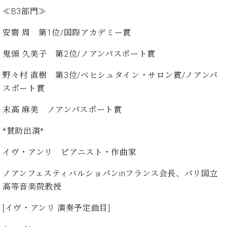
ン
迎。
≪B3部門≫
サ
ベ
会
ベヒ
ー
C.
ヒ
社
安齋 周 第1位/国際アカデミー賞
シュ
ト
ベ
シ
案
ヒ
タイ
ュ
内
鬼頭 久美子 第2位/ノアンパスポート賞
シ
タ
レ
ン・
ュ
イ
ッ
野々村 直樹 第3位/ベヒシュタイン・サロン賞/ノアンパ
シュ
タ
お
ン・
ス
スポート賞
イ
ーレ
問
シ
ン
ン
合
ュ
イ
音楽
末高 麻美 ノアンパスポート賞
コ
せ
ー
ベ
教室
ン
レ
ン
*賛助出演*
サ
ト
ー
イヴ・アンリ ピアニスト・作曲家
納
ベ
ト
入
代
ヒ
グ
ノアンフェスティバルショパンinフランス会長、パリ国立
シ
実
理
ラ
高等音楽院教授
ュ
績
店
ン
タ
ホ
主
ド
イ
[イヴ・アンリ 演奏予定曲目]
ー
催
ピ
ン
ル・
イ
ア