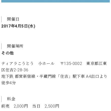
プ
室
ラ
ピ
イ
ア
ト
ノ
開催日
ピ
の
2017年4月5日(水)
ア
コ
ノ
ン
シ
ェ
開催場所
C.
ル
ベ
その他
ジ
ヒ
ュ
シ
ティアラこうとう 小ホール 〒135-0002 東京都江東
ア
ュ
区住吉2-28-36
ク
タ
地下鉄 都営新宿線・半蔵門線「住吉」駅下車 A4出口より
セ
イ
徒歩4分
ス
ン
セン
ア
トラ
カ
料金
ム東
デ
京の
前売 2,000円 当日 2,500円
ミ
ご案