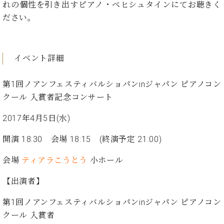
た
を
れの個性を引き出すピアノ・ベヒシュタインにてお聴きく
ラ
か
ヒ
ヒ
イ
い！
作
ださい。
ン
ら
シ
シ
ン・
録
る
ド
の
ュ
ュ
サ
音
こ
ヒ
お
タ
タ
ロ
し
と
ス
知
イ
イ
ン
た
イベント詳細
ト
ら
ン
ン
会
い！
音
リ
せ
レ
の
員
と
色
ー
(入
第1回ノアンフェスティバルショパンinジャパン ピアノコン
ジ
秘
い
と
荷
クール 入賞者記念コンサート
デ
密
う
ベ
タ
情
ン
音
方
ヒ
ッ
報
2017年4月5日(水)
ス
楽
は、
シ
チ
等)
ニ
家
お
ュ
開演 18:30 会場 18:15 (終演予定 21:00)
ュ
達
近
タ
ー
ベ
の
プ
く
C.
イ
会場
ティアラこうとう
小ホール
ス・
ヒ
声
レ
の
ベ
ン・
イ
シ
ス
直
ヒ
ジ
【出演者】
ベ
ュ
リ
営
シ
ベ
ャ
ン
タ
リ
店
第1回ノアンフェスティバルショパンinジャパン ピアノコン
ュ
ヒ
パ
ト
イ
ー
舗
タ
シ
ン
クール 入賞者
ン・
ス
ま