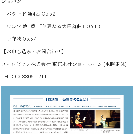
・
ショパン
ス
ベ
ノ
セ
タ
ン
ン
・バラード 第4番 Op.52
ジ
ト
ト
C.
オ
ラ
ベ
・ワルツ 第1番 「華麗なる大円舞曲」Op.18
ム
ヒ
コ
東
シ
・子守歌 Op.57
納
ン
京
ュ
入
ク
タ
【お申し込み・お問合わせ】
実
ー
イ
績
ル
店
ユーロピアノ株式会社 東京本社ショールーム (水曜定休)
ン
音
長
コ
楽
ご
音
TEL：03-3305-1211
ン
教
挨
楽
サ
室
拶
教
ー
展
室
ト
示
ご
ア
情
愛
ッ
報
用
プ
ホー
者
ラ
ル・
の
イ
スタ
声