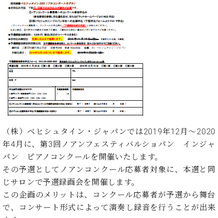
た
を
ラ
か
ヒ
ヒ
イ
い！
作
ン
ら
シ
シ
ン・
録
る
ド
の
ュ
ュ
サ
音
こ
ヒ
お
タ
タ
ロ
し
と
ス
知
イ
イ
ン
た
ト
ら
ン
ン
会
い！
音
リ
せ
レ
の
員
と
色
ー
(入
ジ
秘
い
と
荷
デ
密
う
ベ
タ
情
ン
音
方
ヒ
ッ
報
ス
楽
は、
シ
チ
等)
ニ
家
お
（株）ベヒシュタイン・ジャパンでは2019年12月～2020
ュ
ュ
達
近
タ
年4月に、第3回ノアンフェスティバルショパン インジャ
ー
ベ
の
プ
く
C.
イ
パン ピアノコンクールを開催いたします。
ス・
ヒ
声
レ
の
ベ
ン・
イ
その予選としてノアンコンクール応募者対象に、本選と同
シ
ス
直
ヒ
ジ
ベ
じサロンで予選録画会を開催します。
ュ
リ
営
シ
ベ
ャ
ン
タ
リ
店
この企画のメリットは、コンクール応募者が予選から舞台
ュ
ヒ
パ
ト
イ
ー
舗
で、コンサート形式によって演奏し録音を行うことが出来
タ
シ
ン
ン・
ス
ま