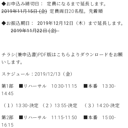
ン
◆お申込み締切日：
定員になるまで延長します。
迎。
サ
ベ
会
ベヒ
2019
年11月15日 (金
)
定員両日20名程。先着順
ー
C.
ヒ
社
シュ
ト
ベ
シ
案
◆お振込期日： 2019年12月12日（木）まで延長します。
ヒ
タイ
ュ
内
2019年11月22日 (金)
シ
タ
レ
ン・
ュ
イ
ッ
シュ
タ
お
ン・
ス
イ
ーレ
問
シ
ン
チラシ(兼申込書)PDF版は
こちら
よりダウンロードをお願
ン
合
ュ
イ
音楽
いします。
コ
せ
ー
ベ
教室
ン
レ
ン
スケジュール：2019/12/13（金）
サ
ト
ー
第1部 ■リハーサル 10:30-11:15 ■本番 13:30-
納
ベ
ト
14:45
入
代
ヒ
グ
シ
実
理
ラ
（１）13:30-決定 （２）13:55-決定 （３）14:20-決定
ュ
績
店
ン
タ
ホ
主
ド
イ
第2部 ■リハーサル 11:15-11:50 ■本番 15:00-
ー
催
ピ
ン
16:15
ル・
イ
ア