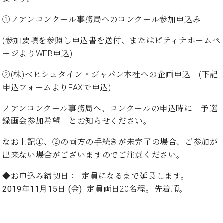
ト
ジオ
ピ
レン
①ノアンコンクール事務局へのコンクール参加申込み
ア
タル
ノ
ホー
(参加要項を参照し申込書を送付、またはピティナホームペ
ル・
ージよりWEB申込)
C.
スタ
ベ
ジオ
②(株)べヒシュタイン・ジャパン本社への企画申込 (下記
ヒ
空き
申込フォームよりFAXで申込)
シ
状況
ュ
動
ノアンコンクール事務局へ、コンクールの申込時に「予選
タ
画
録画会参加希望」とお知らせください。
イ
収
ン
録
なお上記①、②の両方の手続きが未完了の場合、ご参加が
レ
サ
出来ない場合がございますのでご注意ください。
ジ
ー
デ
ビ
◆お申込み締切日：
定員になるまで延長します。
ン
ス
2019
年11月15日 (金
)
定員両日20名程。先着順。
ス
音
ア
楽
ッ
教