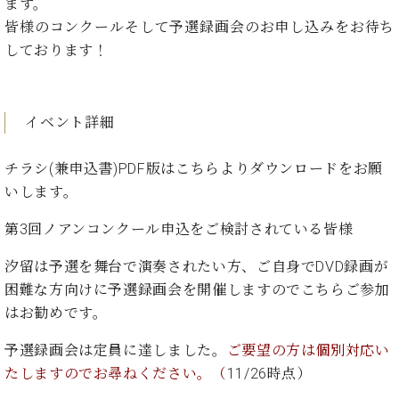
イ
ュ
ブ
ます。
ジ
(お
で
ン
タ
ロ
正
皆様のコンクールそして予選録画会のお申し込みをお待ち
ャ
知
コ
イ
グ
オンライン試弾
規
しております！
パ
ら
ン
ン
デ
ン
せ・
メルマガ登録
サ
の
ィ
の
メ
ー
音
ー
取
デ
趣
ト
色
イベント詳細
ラ
り
ィ
味
/
ー・
組
ア
か
C.
取
ベ
チラシ(兼申込書)PDF版は
こちら
よりダウンロードをお願
み
情
ら
ベ
扱
ヒ
報)
いします。
本
ヒ
店
シ
格
シ
ピ
ュ
第3回ノアンコンクール申込をご検討されている皆様
的
ュ
ア
キ
タ
に
タ
ノ
ャ
店
イ
汐留は予選を舞台で演奏されたい方、ご自身でDVD録画が
学
イ
製
ン
舗・
ン
困難な方向けに予選録画会を開催しますのでこちらご参加
ぶ
ン
造
ペ
サ
を
はお勧めです。
方
レ
番
ー
ロ
弾
ま
ジ
号
ン
ン・
く
予選録画会は定員に達しました。
ご要望の方は個別対応い
で
デ
調
前
大
たしますのでお尋ねください。（
11/26時点）
ン
律
に
コ
歓
ス