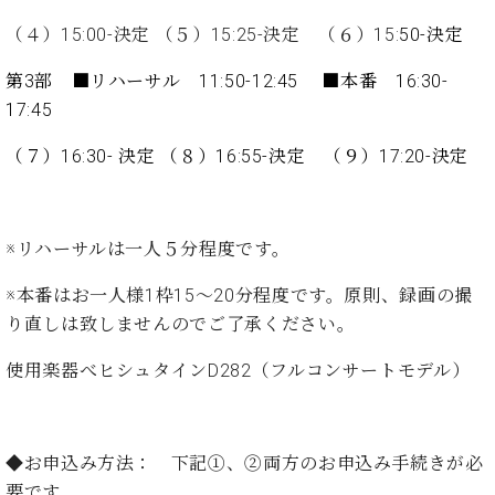
・
ス
ベ
ノ
セ
（４）15:00-決定 （５）15:25-決定 （６）15:
50-決定
タ
ン
ン
ジ
ト
ト
C.
第3部 ■リハーサル 11:50-12:45 ■本番 16:30-
オ
ラ
ベ
17:45
ム
ヒ
コ
東
シ
納
ン
（７）16:30- 決定 （８）16:55-決定 （９）17:20-決定
京
ュ
入
ク
タ
実
ー
イ
績
ル
店
ン
音
長
※リハーサルは一人５分程度です。
コ
楽
ご
音
ン
教
挨
※本番はお一人様1枠15～20分程度です。原則、録画の撮
楽
サ
室
拶
り直しは致しませんのでご了承ください。
教
ー
展
室
ト
示
使用楽器べヒシュタインD282（フルコンサートモデル）
ご
ア
情
愛
ッ
報
用
プ
ホー
者
ラ
ル・
◆お申込み方法： 下記①、②両方のお申込み手続きが必
の
イ
スタ
要です。
声