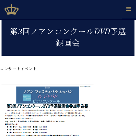
Skip
ベヒシュタインジャパン公式サイト
BECHSTEIN JAPAN Official Site
to
content
カ
第3回ノアンコンクールDVD予選
タ
ベ
ベ
ド
メ
企
ロ
録画会
C.
ヒ
ヒ
イ
ル
業
グ
ベ
シ
シ
ツ
マ
情
ヒ
ュ
ュ
の
ガ
報
シ
タ
展
タ
名
会
ュ
コンサートイベント
イ
示
イ
器
員
採
タ
ン
ン
ベ
登
用
イ
で、
の
ヒ
録
情
ン
ピ
演
グ
シ
ご
報
コ
ア
奏
ラ
ュ
案
ン
ノ
し
ン
タ
内
サ
技
ベ
た
ド
イ
ー
術
ヒ
い！
ピ
ン
各
ト /
シ
学
ア
店
C.
ュ
び
ノ
ブ
舗
ベ
ベ
タ