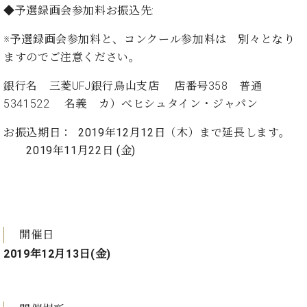
プ
室
◆予選録画会参加料お振込先:
ラ
ピ
イ
ア
※予選録画会参加料と、コンクール参加料は 別々となり
ト
ノ
ますのでご注意ください。
ピ
の
ア
コ
銀行名 三菱UFJ銀行烏山支店 店番号358 普通
ノ
ン
5341522 名義 カ）べヒシュタイン・ジャパン
シ
ェ
C.
お振込期日：
2019年12月12日（木）まで延長します。
ル
ベ
2019年11月22日 (金)
ジ
ヒ
ュ
シ
ア
ュ
ク
タ
セ
イ
ス
ン
開催日
セン
ア
2019年12月13日(金)
トラ
カ
ム東
デ
京の
ミ
ご案