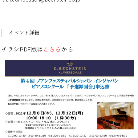
ン
迎。
サ
ベ
会
ベヒ
ー
C.
ヒ
社
シュ
ト
ベ
シ
案
ヒ
タイ
ュ
内
イベント詳細
シ
タ
レ
ン・
ュ
イ
ッ
シュ
タ
チラシPDF版は
こちら
から
お
ン・
ス
イ
ーレ
問
シ
ン
ン
合
ュ
イ
音楽
コ
せ
ー
ベ
教室
ン
レ
ン
サ
ト
ー
納
ベ
ト
入
代
ヒ
グ
シ
実
理
ラ
ュ
績
店
ン
タ
ホ
主
ド
イ
ー
催
ピ
ン
ル・
イ
ア