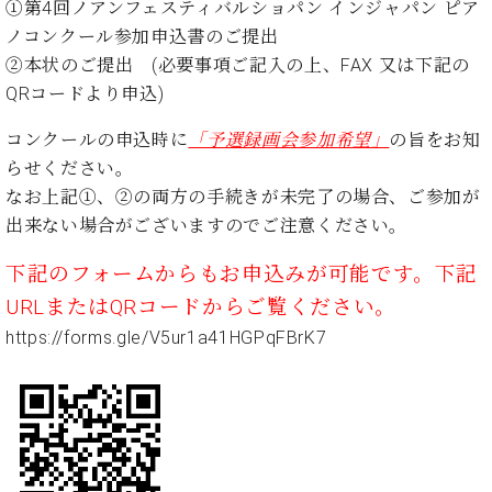
①第4回ノアンフェスティバルショパン インジャパン ピア
ト
ジオ
ピ
ノコンクール参加申込書のご提出
レン
ア
タル
②本状のご提出 (必要事項ご記入の上、FAX 又は下記の
ノ
ホー
QRコードより申込)
ル・
C.
スタ
コンクールの申込時に
「予選録画会参加希望」
の旨をお知
ベ
ジオ
らせください。
ヒ
空き
なお上記①、②の両方の手続きが未完了の場合、ご参加が
シ
状況
出来ない場合がございますのでご注意ください。
ュ
動
タ
画
下記のフォームからもお申込みが可能です。下記
イ
収
ン
録
URLまたはQRコードからご覧ください。
レ
サ
https://forms.gle/V5ur1a41HGPqFBrK7
ジ
ー
デ
ビ
ン
ス
ス
音
ア
楽
ッ
教