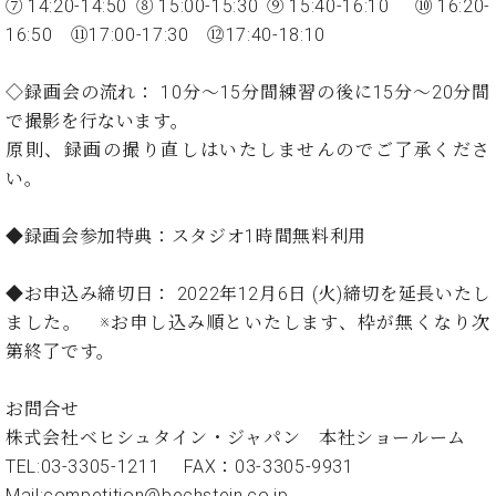
イ
ュ
ブ
⑦14:20-14:50 ⑧15:00-15:30 ⑨15:40-16:10 ⑩16:20-
ジ
(お
で
ン
タ
ロ
正
16:50 ⑪17:00-17:30 ⑫17:40-18:10
ャ
知
コ
イ
グ
オンライン試弾
規
パ
ら
ン
ン
デ
ン
せ・
◇録画会の流れ： 10分～15分間練習の後に15分～20分間
メルマガ登録
サ
の
ィ
の
メ
で撮影を行ないます。
ー
音
ー
取
デ
趣
ト
色
原則、録画の撮り直しはいたしませんのでご了承くださ
ラ
り
ィ
味
/
ー・
い。
組
ア
か
C.
取
ベ
み
情
ら
ベ
扱
ヒ
報)
◆録画会参加特典：スタジオ1時間無料利用
本
ヒ
店
シ
格
シ
ピ
ュ
的
◆お申込み締切日： 2022年12月6日 (火)締切を延長いたし
ュ
ア
キ
タ
に
タ
ノ
ャ
店
ました。 ※お申し込み順といたします、枠が無くなり次
イ
学
イ
製
ン
舗・
第終了です。
ン
ぶ
ン
造
ペ
サ
を
方
レ
番
ー
ロ
弾
お問合せ
ま
ジ
号
ン
ン・
く
株式会社ベヒシュタイン・ジャパン 本社ショールーム
で
デ
調
前
大
ン
律
TEL:03-3305-1211 FAX：03-3305-9931
に
コ
歓
ス
Mail:competition@bechstein.co.jp