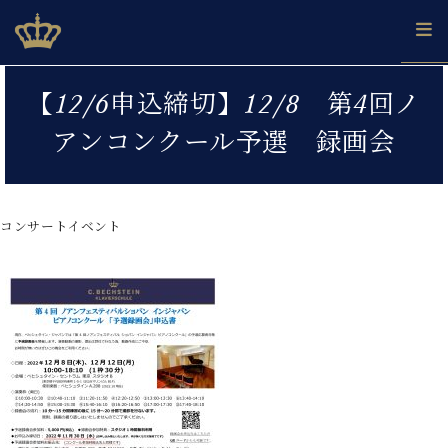
Skip
ベヒシュタインジャパン公式サイト
BECHSTEIN JAPAN Official Site
to
content
カ
【12/6申込締切】12/8 第4回ノ
タ
ベ
ベ
ド
メ
企
ロ
アンコンクール予選 録画会
C.
ヒ
ヒ
イ
ル
業
グ
ベ
シ
シ
ツ
マ
情
ヒ
ュ
ュ
の
ガ
報
シ
タ
展
タ
名
会
ュ
コンサートイベント
イ
示
イ
器
員
採
タ
ン
ン
ベ
登
用
イ
で、
の
ヒ
録
情
ン
ピ
演
グ
シ
ご
報
コ
ア
奏
ラ
ュ
案
ン
ノ
し
ン
タ
内
サ
技
ベ
た
ド
イ
ー
術
ヒ
い！
ピ
ン
各
ト /
シ
学
ア
店
C.
ュ
び
ノ
ブ
舗
ベ
ベ
タ