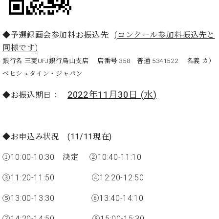
プ
室
ラ
ピ
イ
ア
ト
◆予選録画会参加料お振込先:
(コンクール参加料振込先と
ノ
ピ
の
同様です)
ア
コ
銀行名 三菱UFJ銀行烏山支店 店番号 358 普通 5341522 名義 カ）
ノ
ン
べヒシュタイン・ジャパン
シ
ェ
C.
2022
年
11
月30日 (水
)
◆お振込期日：
ル
ベ
ジ
ヒ
ュ
シ
ア
ュ
◆お申込み状況 (11/11現在)
ク
タ
セ
イ
①10:00-10:30 決定 ②10:40-11:10
ス
ン
セン
③11:20-11:50 ④12:20-12:50
ア
トラ
カ
ム東
⑤13:00-13:30 ⑥13:40-14:10
デ
京の
ミ
ご案
⑦14:20-14:50 ⑧15:00-15:30