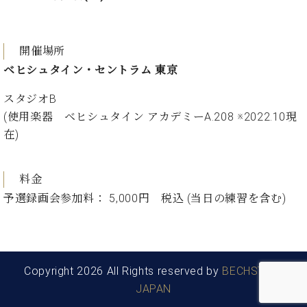
ーロ
ピア
C.BECHSTEIN
ノ特
開催場所
Digital(ベ
選中
ヒ
ベヒシュタイン・セントラム 東京
古】
シ
イ
ュ
スタジオB
ベ
タ
(使用楽器 ベヒシュタイン アカデミーA.208 ※2022.10現
ン
イ
在)
ト
ン
情
デ
報
ジ
料金
八
タ
王
予選録画会参加料： 5,000円 税込 (当日の練習を含む)
ル)
子
工
房
ブ
ロ
Copyright 2026 All Rights reserved by
BECHSTEIN
グ
JAPAN
ア