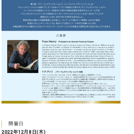
業
マ
セ
ン
ン
ト
タ
ー
ラ
デ
ィ
ス
シ
タ
ョ
ッ
ン
フ
ご
W.
挨
ホ
拶
フ
技
マ
術
ン
者
ヴ
紹
ィ
介
ジ
展示
開催日
ョ
情報
2022年12月8日(木)
ン
【ユ