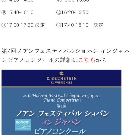
ー
内
⑨15:40-16:10 ⑩16:20-16:50
(PDF)
W.
お
ホ
⑪17:00-17:30 決定 ⑫17:40-18:10 決定
問
フ
い
マ
合
ン
わ
第4回ノアンフェスティバルショパン インジャパ
プ
せ
ロ
ンピアノコンクールの詳細は
こちら
から
フ
ェ
本
ッ
社
シ
：
ョ
八
ナ
王
ル
子
・
技
W.
術
ホ
営
フ