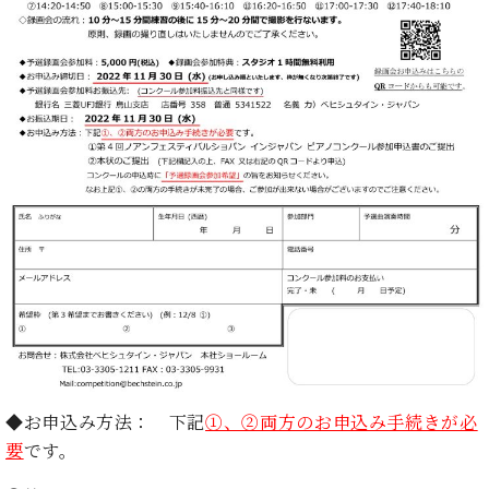
・
ス
ベ
ノ
セ
タ
ン
ン
ジ
ト
ト
C.
オ
ラ
ベ
ム
ヒ
コ
東
シ
納
ン
京
ュ
入
ク
タ
実
ー
イ
績
ル
店
ン
音
長
コ
楽
ご
音
ン
教
挨
楽
サ
室
拶
教
ー
展
室
ト
示
ご
ア
情
愛
ッ
報
用
◆お申込み方法：
下記
①、②両方のお申込み手続きが必
プ
ホー
者
要
です。
ラ
ル・
の
イ
スタ
声