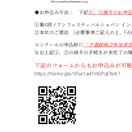
◆お申込み方法：
下記
①、②両方のお申
①第4回ノアンフェスティバルショパン イ
②本状のご提出 (必要事項ご記入の上、FAX
コンクールの申込時に
「予選録画会参加希
なお上記①、②の両方の手続きが未完了の
下記のフォームからもお申込みが可能
https://forms.gle/V5ur1a41HGPqFBrK7