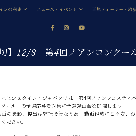
インの秘密
ニュース・イベント
正規ディーラー・取
アノを
器ベヒシュタイン
メルマガ会員登録ご案内
い！ という方は、お近くの直営店舗まで
オンライン試弾
ン レジデンス
ストリー
各店舗からのお知らせ
締切】12/8 第4回ノアンコンク
(入荷情報等)
シューレ音楽教室
声
/
C.ベヒシュタイン レジデンス
取り組
プレスリリース
(お知らせ・メディア情報)
京
インの音色
キャンペーン
スタッフご挨拶
インを弾く前に
、ベヒシュタイン・ジャパンでは「第4回ノアンフェスティバル
技術者紹介
ンクール」の予選応募者対象に予選録画会を開催します。
展示情報【ユーロピアノ特選
コンサート
イン・シューレ
動画の撮影、提出は弊社で行なう為、動画作成にご不安、お
イベント情報
用ください。
八王子工房ブログ
レッスンイベント
ホール・スタジオ
アクセス
お問い合わせ