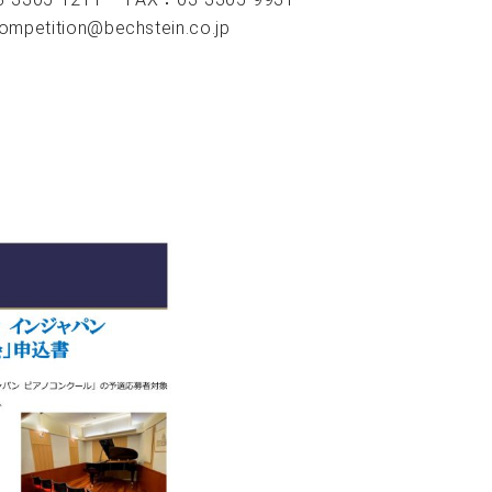
competition@bechstein.co.jp