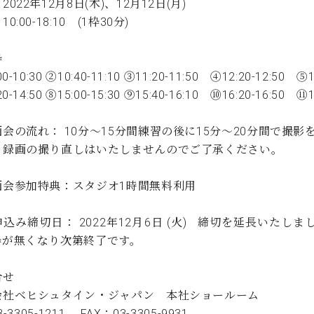
2022年12月8日(木)、12月12日(月)
C.ベヒシュタイン コンサート
代理店主催イベント
音楽教室
00-18:10 (1枠30分)
アップライトピアノ
コンクール
声
枠
00-10:30 ②10:40-11:10 ③11:20-11:50 ④12:20-12:50 ⑤
音楽教室
調律)
0-14:50 ⑧15:00-15:30 ⑨15:40-16:10 ⑩16:20-16:50 ⑪1
会の流れ： 10分～15分間練習の後に15分～20分間で撮影
、録画の撮り直しはいたしませんのでご了承ください。
画会参加特典：スタジオ1時間無料利用
込み締切日： 2022年12月6日 (火) 締切を延長いたし
枠が無くなり次第終了です。
合せ
会社ベヒシュタイン・ジャパン 本社ショールーム
03-3305-1211 FAX：03-3305-9931