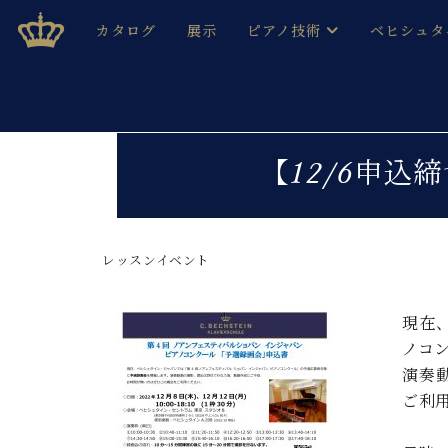
Skip
ベヒシュタインジャパン公式サイト
BECHSTEIN JAPAN Official Site
カタログ
展示
ピアノ技術
ベヒシュタ
to
content
ベヒシュタインのグランドピ
ドイツの名
作ること
ベヒシュタインで、 演奏したい！ 学びたい！ 録音した
C.ベヒシュタイン コンサート / C.ベヒシュタイ
ブランドヒ
【12/6申込
音色とタッチ
ベヒシュタイン・
趣味から本格的に学ぶ方まで大歓迎。
音楽家達の
C.ベヒシュタイン コンサート
ベヒシュタイン・ジャパンの
み
ベヒシュタイン・セントラム 東
レッスンイベント
ベヒシュタ
ピアノ製造番号
店長ご挨拶
ベヒシュタ
現在
展示情報
ノコ
ホール・スタジオレンタル
ベヒシュタ
演奏
ホール・スタジオ空き状況
ご利
動画収録サービス
納入実績 
音楽教室
ピアノのコンシェルジュ