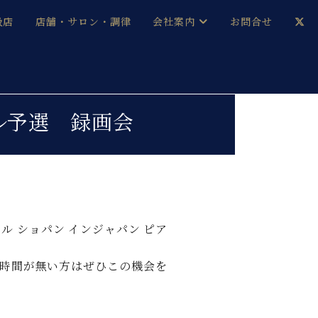
扱店
店舗・サロン・調律
会社案内
お問合せ
企業情報
メルマガ登録
採用情報
ール予選 録画会
ベヒシュタイン・サロン会員
本社：八王子・技術営業センター
ベヒシュタイン・ジャパンブログ
 ショパン インジャパン ピア
中古】
時間が無い方はぜひこの機会を