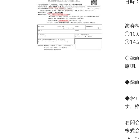
日時：
C.ベヒシュタイン コンサート
アクセス
納入実績 
10:
グランドピアノ
セントラム東京のご案内(PDF)
お問い合わせ
ご愛用者の
演奏
C.ベヒシュタイン アカデミー
①10:
アーティストカスタマーサービス(
⑦14:2
W.ホフマン プロフェッショナル
アフターサービス(調律)
◇録画
W.ホフマン トラディション
調律師紹介
原則
調律料金表
お問い合わせ
W.ホフマン ヴィジョン
◆録
尾山調律師のブログ Die Musikgasse（音楽の小道）
C.BECHSTEIN Digital(ベヒシュタイン デジタル)
◆お申
す、
お問
株式
TEL: