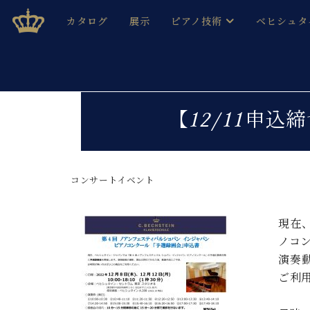
Skip
ベヒシュタインジャパン公式サイト
BECHSTEIN JAPAN Official Site
カタログ
展示
ピアノ技術
ベヒシュタ
to
content
ベヒシュタインのグランドピ
ドイツの名
作ること
ベヒシュタインで、 演奏したい！ 学びたい！ 録音した
C.ベヒシュタイン コンサート / C.ベヒシュタイ
ブランドヒ
【12/11申込
音色とタッチ
ベヒシュタイン・
趣味から本格的に学ぶ方まで大歓迎。
音楽家達の
C.ベヒシュタイン コンサート
ベヒシュタイン・ジャパンの
み
ベヒシュタイン・セントラム 東
コンサートイベント
ベヒシュタ
ピアノ製造番号
店長ご挨拶
ベヒシュタ
現在
展示情報
ノコ
ホール・スタジオレンタル
ベヒシュタ
演奏
ホール・スタジオ空き状況
ご利
動画収録サービス
納入実績 
音楽教室
ピアノのコンシェルジュ