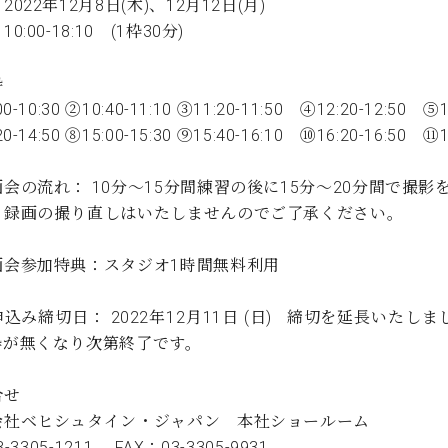
2022年12月8日(木)、12月12日(月)
C.ベヒシュタイン コンサート
代理店主催イベント
音楽教室
00-18:10 (1枠30分)
アップライトピアノ
コンクール
声
枠
00-10:30 ②10:40-11:10 ③11:20-11:50 ④12:20-12:50 ⑤
音楽教室
調律)
0-14:50 ⑧15:00-15:30 ⑨15:40-16:10 ⑩16:20-16:50 ⑪1
会の流れ： 10分～15分間練習の後に15分～20分間で撮影
、録画の撮り直しはいたしませんのでご了承ください。
画会参加特典：スタジオ1時間無料利用
込み締切日： 2022年12月11日 (日) 締切を延長いた
枠が無くなり次第終了です。
合せ
会社ベヒシュタイン・ジャパン 本社ショールーム
03-3305-1211 FAX：03-3305-9931