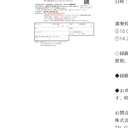
日時：
C.ベヒシュタイン コンサート
アクセス
納入実績 
10:
グランドピアノ
セントラム東京のご案内(PDF)
お問い合わせ
ご愛用者の
演奏
C.ベヒシュタイン アカデミー
①10:
アーティストカスタマーサービス(
⑦14:2
W.ホフマン プロフェッショナル
アフターサービス(調律)
◇録画
W.ホフマン トラディション
調律師紹介
原則
調律料金表
お問い合わせ
W.ホフマン ヴィジョン
◆録
尾山調律師のブログ Die Musikgasse（音楽の小道）
C.BECHSTEIN Digital(ベヒシュタイン デジタル)
◆お申
す、
お問
株式
TEL: