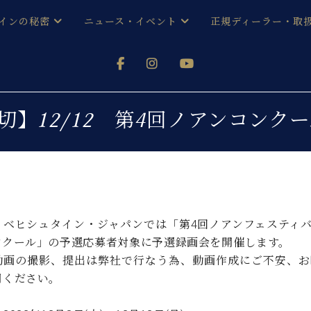
インの秘密
ニュース・イベント
正規ディーラー・取
アノを
器ベヒシュタイン
メルマガ会員登録ご案内
い！ という方は、お近くの直営店舗まで
オンライン試弾
ン レジデンス
ストリー
各店舗からのお知らせ
締切】12/12 第4回ノアンコン
(入荷情報等)
シューレ音楽教室
声
/
C.ベヒシュタイン レジデンス
取り組
プレスリリース
(お知らせ・メディア情報)
京
インの音色
キャンペーン
スタッフご挨拶
インを弾く前に
、ベヒシュタイン・ジャパンでは「第4回ノアンフェスティバル
技術者紹介
ンクール」の予選応募者対象に予選録画会を開催します。
展示情報【ユーロピアノ特選
コンサート
イン・シューレ
動画の撮影、提出は弊社で行なう為、動画作成にご不安、お
イベント情報
用ください。
八王子工房ブログ
レッスンイベント
ホール・スタジオ
アクセス
お問い合わせ