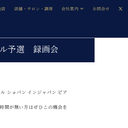
扱店
店舗・サロン・調律
会社案内
お問合せ
企業情報
メルマガ登録
採用情報
クール予選 録画会
ベヒシュタイン・サロン会員
本社：八王子・技術営業センター
ベヒシュタイン・ジャパンブログ
 ショパン インジャパン ピア
中古】
時間が無い方はぜひこの機会を