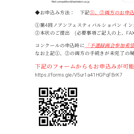
◆お申込み方法：
下記
①、②両方のお申
①第4回ノアンフェスティバルショパン イ
②本状のご提出 (必要事項ご記入の上、FAX
コンクールの申込時に
「予選録画会参加希
なお上記①、②の両方の手続きが未完了の
下記のフォームからもお申込みが可能
https://forms.gle/V5ur1a41HGPqFBrK7