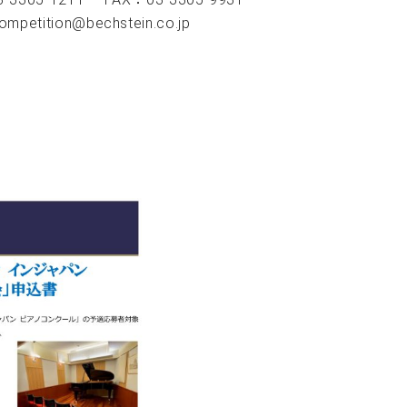
competition@bechstein.co.jp