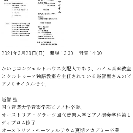
た
を
ラ
か
ヒ
ヒ
イ
い！
作
ン
ら
シ
シ
ン・
録
る
ド
の
ュ
ュ
サ
音
こ
ヒ
お
タ
タ
ロ
し
と
ス
知
イ
イ
ン
た
ト
ら
ン
ン
会
い！
音
リ
せ
レ
の
員
と
色
ー
(入
ジ
秘
い
2021年3月28日(日) 開場 13:30 開演 14:00
と
荷
デ
密
う
ベ
タ
情
ン
音
方
ヒ
かいじコンツェルトハウス支配人であり、ハイム音楽教室
ッ
報
ス
楽
は、
シ
チ
等)
とクルトゥーア独語教室を主任されている越智聖さんのピ
ニ
家
お
ュ
ュ
アノリサイタルです。
達
近
タ
ー
ベ
の
プ
く
C.
イ
ス・
ヒ
声
レ
の
越智 聖
ベ
ン・
イ
シ
ス
直
国立音楽大学音楽学部ピアノ科卒業、
ヒ
ジ
ベ
ュ
リ
営
シ
ベ
ャ
オーストリア・グラーツ国立音楽大学ピアノ演奏学科第１
ン
タ
リ
店
ュ
ヒ
パ
ト
ディプロム修了
イ
ー
舗
タ
シ
ン
オーストリア・モーツァルテウム夏期アカデミー卒業
ン・
ス
ま