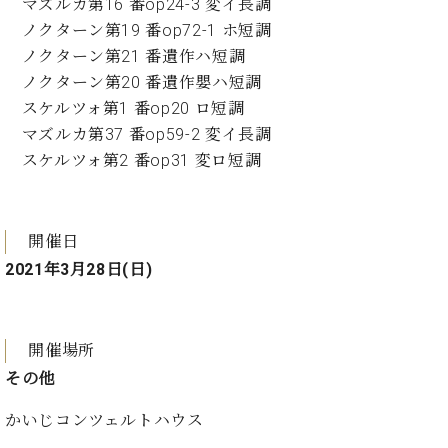
ン
マズルカ第16 番op24-3 変イ長調
迎。
サ
ノクターン第19 番op72-1 ホ短調
ベ
会
ベヒ
ー
C.
ヒ
ノクターン第21 番遺作ハ短調
社
シュ
ト
ベ
シ
案
ノクターン第20 番遺作嬰ハ短調
ヒ
タイ
ュ
内
スケルツォ第1 番op20 ロ短調
シ
タ
レ
ン・
マズルカ第37 番op59-2 変イ長調
ュ
イ
ッ
シュ
タ
スケルツォ第2 番op31 変ロ短調
お
ン・
ス
イ
ーレ
問
シ
ン
ン
合
ュ
イ
音楽
コ
せ
ー
ベ
教室
開催日
ン
レ
ン
サ
2021年3月28日(日)
ト
ー
納
ベ
ト
入
代
ヒ
グ
シ
開催場所
実
理
ラ
ュ
績
店
ン
その他
タ
ホ
主
ド
イ
ー
催
かいじコンツェルトハウス
ピ
ン
ル・
イ
ア