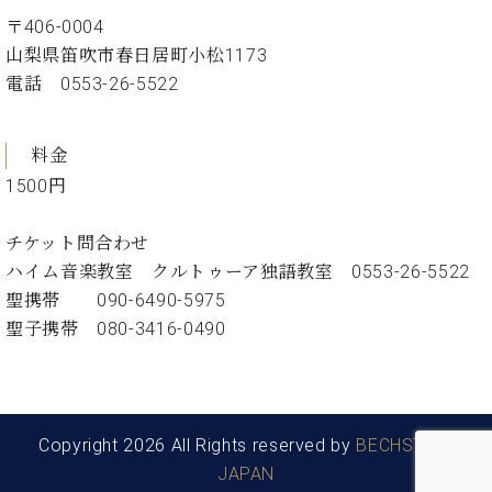
・
ス
ベ
ノ
セ
〒406-0004
タ
ン
ン
山梨県笛吹市春日居町小松1173
ジ
ト
ト
C.
電話 0553-26-5522
オ
ラ
ベ
ム
ヒ
コ
東
シ
納
ン
京
料金
ュ
入
ク
1500円
タ
実
ー
イ
績
ル
店
ン
音
長
チケット問合わせ
コ
楽
ご
ハイム音楽教室 クルトゥーア独語教室 0553-26-5522
音
ン
教
挨
楽
聖携帯 090-6490-5975
サ
室
拶
教
聖子携帯 080-3416-0490
ー
展
室
ト
示
ご
ア
情
愛
ッ
報
用
プ
ホー
者
Copyright 2026 All Rights reserved by
BECHSTEIN
ラ
ル・
の
JAPAN
イ
スタ
声