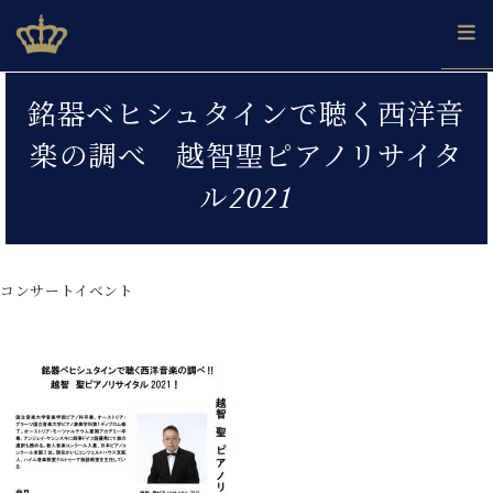
Skip
ベヒシュタインジャパン公式サイト
BECHSTEIN JAPAN Official Site
to
content
カ
銘器ベヒシュタインで聴く西洋音
タ
ベ
ベ
ド
メ
企
ロ
楽の調べ 越智聖ピアノリサイタ
C.
ヒ
ヒ
イ
ル
業
グ
ベ
シ
シ
ツ
マ
情
ル2021
ヒ
ュ
ュ
の
ガ
報
シ
タ
展
タ
名
会
ュ
イ
示
イ
器
員
採
タ
ン
ン
ベ
登
用
コンサートイベント
イ
で、
の
ヒ
録
情
ン
ピ
演
グ
シ
ご
報
コ
ア
奏
ラ
ュ
案
ン
ノ
し
ン
タ
内
サ
技
ベ
た
ド
イ
ー
術
ヒ
い！
ピ
ン
各
ト /
シ
学
ア
店
C.
ュ
び
ノ
ブ
舗
ベ
ベ
タ