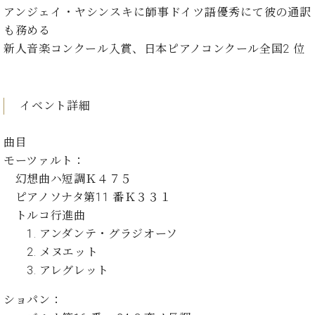
イ
ュ
ブ
ジ
(お
で
アンジェイ・ヤシンスキに師事ドイツ語優秀にて彼の通訳
ン
タ
ロ
正
ャ
知
も務める
コ
イ
グ
オンライン試弾
規
パ
ら
ン
ン
新人音楽コンクール入賞、日本ピアノコンクール全国2 位
デ
ン
せ・
メルマガ登録
サ
の
ィ
の
メ
ー
音
ー
取
デ
趣
ト
色
ラ
り
ィ
イベント詳細
味
/
ー・
組
ア
か
C.
取
ベ
み
情
ら
ベ
曲目
扱
ヒ
報)
本
ヒ
店
モーツァルト：
シ
格
シ
ピ
ュ
幻想曲ハ短調Ｋ４７５
的
ュ
ア
キ
タ
ピアノソナタ第11 番Ｋ３３１
に
タ
ノ
ャ
店
イ
トルコ行進曲
学
イ
製
ン
舗・
ン
ぶ
ン
造
ペ
1. アンダンテ・グラジオーソ
サ
を
方
レ
番
ー
ロ
2. メヌエット
弾
ま
ジ
号
ン
ン・
3. アレグレット
く
で
デ
調
前
大
ン
律
ショパン：
に
コ
歓
ス