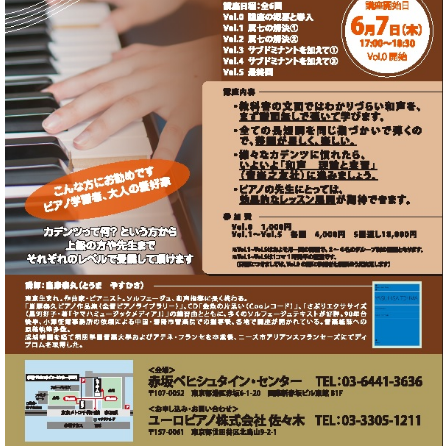
た
を
ラ
か
ヒ
ヒ
イ
い！
作
ン
ら
シ
シ
ン・
録
る
ド
の
ュ
ュ
サ
音
こ
ヒ
お
タ
タ
ロ
し
と
ス
知
イ
イ
ン
た
ト
ら
ン
ン
会
い！
音
リ
せ
レ
の
員
と
色
ー
(入
ジ
秘
い
と
荷
デ
密
う
ベ
タ
情
ン
音
方
ヒ
ッ
報
ス
楽
は、
シ
チ
等)
ニ
家
お
ュ
ュ
達
近
タ
ー
ベ
の
プ
く
C.
イ
ス・
ヒ
声
レ
の
ベ
ン・
イ
シ
ス
直
ヒ
ジ
ベ
ュ
リ
営
シ
ベ
ャ
ン
タ
リ
店
ュ
ヒ
パ
ト
イ
ー
舗
タ
シ
ン
ン・
ス
ま