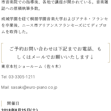
市音楽院での指導後、各地で講座が開かれている。音楽雑
ト
ジオ
ピ
誌への原稿執筆多数。
レン
ア
タル
ノ
成城学園を経て桐朋学園音楽大学およびアテネ・フランセ
ホー
ル・
を卒業後、ニース市アリアンスフランセーズにてディプロ
C.
スタ
ムを取得した。
ベ
ジオ
ヒ
空き
シ
状況
ご予約お問い合わせは下記までお電話、も
ュ
動
しくはメールでお願いいたします↓
タ
画
イ
収
東京本社ショールーム（佐々木）
ン
録
レ
サ
Tel:
03-3305-1211
ジ
ー
デ
ビ
Mail:
sasaki@euro-piano.co.jp
ン
ス
ス
音
ア
楽
開催日
ッ
教
2018年8月25日(土)