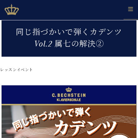
Skip
ベヒシュタインジャパン公式サイト
BECHSTEIN JAPAN Official Site
to
content
カ
同じ指づかいで弾くカデンツ
タ
ベ
ベ
ド
メ
企
ロ
Vol.2 属七の解決②
C.
ヒ
ヒ
イ
ル
業
グ
ベ
シ
シ
ツ
マ
情
ヒ
ュ
ュ
の
ガ
報
シ
タ
展
タ
名
会
ュ
レッスンイベント
イ
示
イ
器
員
採
タ
ン
ン
ベ
登
用
イ
で、
の
ヒ
録
情
ン
ピ
演
グ
シ
ご
報
コ
ア
奏
ラ
ュ
案
ン
ノ
し
ン
タ
内
サ
技
ベ
た
ド
イ
ー
術
ヒ
い！
ピ
ン
各
ト /
シ
学
ア
店
C.
ュ
び
ノ
ブ
舗
ベ
ベ
タ