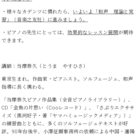
・
ス
ベ
ノ
セ
タ
ン
・様々なカデンツに慣れたら、
いよいよ「和声 理論と実
ン
ジ
ト
ト
C.
習」（音楽之友社）に進みましょう。
オ
ラ
ベ
ム
ヒ
・ピアノの先生にとっては、
効果的なレッスン展開
が期待
コ
東
シ
納
ン
できます。
京
ュ
入
ク
タ
実
ー
イ
績
ル
店
ン
講師：当摩泰久（とうま やすひさ）
音
長
コ
楽
ご
音
東京生まれ。作曲家・ピアニスト。ソルフェージュ、和声
ン
教
挨
楽
サ
指導に長く携わる。
室
拶
教
ー
展
室
ト
「当摩泰久ピアノ作品集（全音ピアノライブラリー）」、
示
ご
ア
情
CD「金魚の片思い（Cooレコード）」、「さぷりエクササ
愛
ッ
報
イズ（黒河好子・著「ヤマハミュージックメディア」）」
用
プ
ホー
者
の練習曲とともに、多くのソルフェージュテキストが好
ラ
ル・
の
評。90年台後半、小澤征爾事務所の依頼による中国・瀋陽
イ
スタ
声