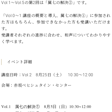
イ
ュ
ブ
Vol.1〜Vol.5の第2回は「属七の解決②」です。
ジ
(お
で
ン
タ
ロ
正
ャ
知
コ
イ
グ
オンライン試弾
規
パ
ら
「Vol.0～1 講座の概要と導入、属七の解決①」に参加され
ン
ン
デ
ン
せ・
メルマガ登録
た方はもちろん、参加できなかった方も受講いただけま
サ
の
ィ
の
メ
ー
音
す。
ー
取
デ
趣
ト
色
ラ
受講者それぞれの進捗に合わせ、和声についてわかりやす
り
ィ
味
/
ー・
く学べます。
組
ア
か
C.
取
ベ
み
情
ら
ベ
扱
ヒ
報)
本
ヒ
店
シ
格
シ
ピ
イベント詳細
ュ
的
ュ
ア
キ
タ
に
タ
ノ
ャ
店
イ
講座日時：Vol.2 8月25日（土） 10:30～12:00
学
イ
製
ン
舗・
ン
ぶ
ン
造
ペ
サ
を
会場：赤坂ベヒシュタイン・センター
方
レ
番
ー
ロ
弾
ま
ジ
号
ン
ン・
く
で
デ
調
前
大
ン
律
Vol.1 属七の解決① 8月5日（日）10:30~12:00
に
コ
歓
ス