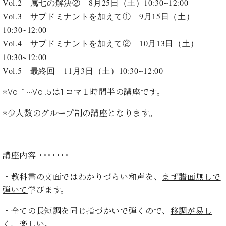
ン
Vol.2 属七の解決② 8月25日（土）10:30~12:00
迎。
サ
Vol.3 サブドミナントを加えて① 9月15日（土）
ベ
会
ベヒ
ー
C.
ヒ
社
10:30~12:00
シュ
ト
ベ
シ
案
Vol.4 サブドミナントを加えて② 10月13日（土）
ヒ
タイ
ュ
内
10:30~12:00
シ
タ
レ
ン・
ュ
Vol.5 最終回 11月3日（土）10:30~12:00
イ
ッ
シュ
タ
お
ン・
ス
イ
ーレ
※Vol.1~Vol.5は1コマ１時間半の講座です。
問
シ
ン
ン
合
ュ
イ
音楽
コ
※少人数のグループ制の講座となります。
せ
ー
ベ
教室
ン
レ
ン
サ
ト
ー
納
講座内容 ･･･････
ベ
ト
入
代
ヒ
グ
シ
実
理
・教科書の文面ではわかりづらい和声を、
まず譜面無しで
ラ
ュ
績
店
弾いて
学びます。
ン
タ
ホ
主
ド
イ
ー
催
・全ての長短調を同じ指づかいで弾くので、
移調が易し
ピ
ン
ル・
イ
ア
く、楽しい。