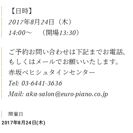
ン
迎。
サ
ベ
【日時】
会
ベヒ
ー
C.
ヒ
社
シュ
ト
ベ
2017年8月24日（木）
シ
案
ヒ
タイ
ュ
内
14:00～ （開場13:30）
シ
タ
レ
ン・
ュ
イ
ッ
シュ
タ
お
ン・
ス
ご予約お問い合わせは下記までお電話、
イ
ーレ
問
シ
ン
ン
もしくはメールでお願いいたします。
合
ュ
イ
音楽
コ
せ
ー
ベ
教室
赤坂ベヒシュタインセンター
ン
レ
ン
サ
ト
Tel:
03-6441-3636
ー
納
ベ
ト
Mail:
aka-salon@euro-piano.co.jp
入
代
ヒ
グ
シ
実
理
ラ
ュ
績
店
ン
開催日
タ
ホ
主
ド
イ
2017年8月24日(木)
ー
催
ピ
ン
ル・
イ
ア