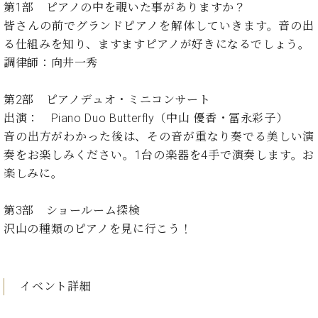
イ
ュ
ブ
第1部 ピアノの中を覗いた事がありますか？
ジ
(お
で
ン
タ
ロ
正
ャ
知
皆さんの前でグランドピアノを解体していきます。音の出
コ
イ
グ
オンライン試弾
規
パ
ら
る仕組みを知り、ますますピアノが好きになるでしょう。
ン
ン
デ
ン
せ・
メルマガ登録
調律師：向井一秀
サ
の
ィ
の
メ
ー
音
ー
取
デ
趣
ト
色
ラ
第2部 ピアノデュオ・ミニコンサート
り
ィ
味
/
ー・
出演： Piano Duo Butterfly（中山 優香・冨永彩子）
組
ア
か
C.
取
ベ
み
情
音の出方がわかった後は、その音が重なり奏でる美しい演
ら
ベ
扱
ヒ
報)
奏をお楽しみください。1台の楽器を4手で演奏します。お
本
ヒ
店
シ
格
シ
ピ
楽しみに。
ュ
的
ュ
ア
キ
タ
に
タ
ノ
ャ
店
イ
第3部 ショールーム探検
学
イ
製
ン
舗・
ン
沢山の種類のピアノを見に行こう！
ぶ
ン
造
ペ
サ
を
方
レ
番
ー
ロ
弾
ま
ジ
号
ン
ン・
く
で
デ
調
イベント詳細
前
大
ン
律
に
コ
歓
ス