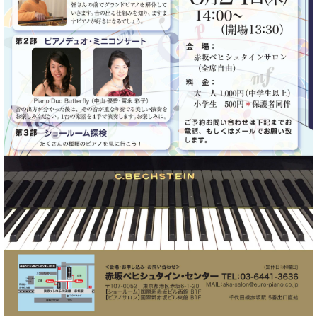
た
を
ラ
か
ヒ
ヒ
イ
い！
作
ン
ら
シ
シ
ン・
録
る
ド
の
ュ
ュ
サ
音
こ
ヒ
お
タ
タ
ロ
し
と
ス
知
イ
イ
ン
た
ト
ら
ン
ン
会
い！
音
リ
せ
レ
の
員
と
色
ー
(入
ジ
秘
い
と
荷
デ
密
う
ベ
タ
情
ン
音
方
ヒ
ッ
報
ス
楽
は、
シ
チ
等)
ニ
家
お
ュ
ュ
達
近
タ
ー
ベ
の
プ
く
C.
イ
ス・
ヒ
声
レ
の
ベ
ン・
イ
シ
ス
直
ヒ
ジ
ベ
ュ
リ
営
シ
ベ
ャ
ン
タ
リ
店
ュ
ヒ
パ
ト
イ
ー
舗
タ
シ
ン
ン・
ス
ま