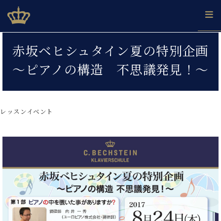
Skip
ベヒシュタインジャパン公式サイト
BECHSTEIN JAPAN Official Site
to
content
カ
赤坂ベヒシュタイン夏の特別企画
タ
ベ
ベ
ド
メ
企
ロ
～ピアノの構造 不思議発見！～
C.
ヒ
ヒ
イ
ル
業
グ
ベ
シ
シ
ツ
マ
情
ヒ
ュ
ュ
の
ガ
報
シ
タ
展
タ
名
会
ュ
レッスンイベント
イ
示
イ
器
員
採
タ
ン
ン
ベ
登
用
イ
で、
の
ヒ
録
情
ン
ピ
演
グ
シ
ご
報
コ
ア
奏
ラ
ュ
案
ン
ノ
し
ン
タ
内
サ
技
ベ
た
ド
イ
ー
術
ヒ
い！
ピ
ン
各
ト /
シ
学
ア
店
C.
ュ
び
ノ
ブ
舗
ベ
ベ
タ