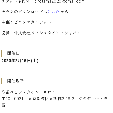
・
チケット予約先：pirotama2020@gmail.com
ス
ベ
ノ
セ
タ
ン
ン
チラシのダウンロードは
こちら
から
ジ
ト
ト
C.
オ
ラ
ベ
主催：ピロタマカルテット
ム
ヒ
コ
東
シ
協賛：株式会社ベヒシュタイン・ジャパン
納
ン
京
ュ
入
ク
タ
実
ー
イ
績
ル
店
開催日
ン
音
長
コ
2020年2月15日(土)
楽
ご
音
ン
教
挨
楽
サ
室
拶
教
ー
展
室
開催場所
ト
示
ご
ア
情
愛
汐留ベヒシュタイン・サロン
ッ
報
用
〒105-0021 東京都港区東新橋2-18-2 グラディート汐
プ
ホー
者
ラ
留1F
ル・
の
イ
スタ
声