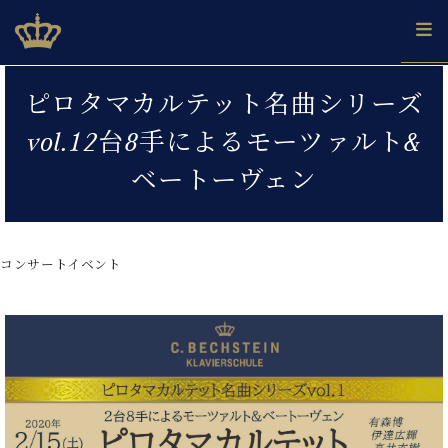
Skip
ベヒシュタインジャパン公式サイト
BECHSTEIN JAPAN Official Site
to
content
カ
ピロタマカルテット名曲シリーズ
タ
ベ
ベ
ド
メ
企
ロ
vol.12台8手によるモーツァルト&
C.
ヒ
ヒ
イ
ル
業
グ
ベ
シ
シ
ツ
マ
情
ベートーヴェン
ヒ
ュ
ュ
の
ガ
報
シ
タ
展
タ
名
会
ュ
イ
示
イ
器
員
採
タ
ン
ン
ベ
登
用
コンサートイベント
イ
で、
の
ヒ
録
情
ン
ピ
演
グ
シ
ご
報
コ
ア
奏
ラ
ュ
案
ン
ノ
し
ン
タ
内
サ
技
ベ
た
ド
イ
ー
術
ヒ
い！
ピ
ン
各
ト /
シ
学
ア
店
C.
ュ
び
ノ
ブ
舗
ベ
ベ
タ