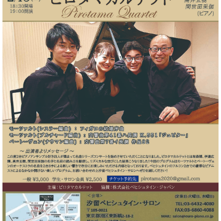
た
を
ラ
か
ヒ
ヒ
イ
い！
作
ン
ら
シ
シ
ン・
録
る
ド
の
ュ
ュ
サ
音
こ
ヒ
お
タ
タ
ロ
し
と
ス
知
イ
イ
ン
た
ト
ら
ン
ン
会
い！
音
リ
せ
レ
の
員
と
色
ー
(入
ジ
秘
い
と
荷
デ
密
う
ベ
タ
情
ン
音
方
ヒ
ッ
報
ス
楽
は、
シ
チ
等)
ニ
家
お
ュ
ュ
達
近
タ
ー
ベ
の
プ
く
C.
イ
ス・
ヒ
声
レ
の
ベ
ン・
イ
シ
ス
直
ヒ
ジ
ベ
ュ
リ
営
シ
ベ
ャ
ン
タ
リ
店
ュ
ヒ
パ
ト
イ
ー
舗
タ
シ
ン
ン・
ス
ま