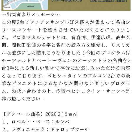
イ
ュ
ブ
ジ
(お
で
ン
タ
ロ
正
ャ
知
コ
イ
グ
オンライン試弾
規
～出演者よりメッセージ～
パ
ら
ン
ン
デ
この度2台ピアノアンサンブル好き四人が集まって名曲シ
ン
せ・
メルマガ登録
サ
の
ィ
リーズコンサートを始めさせていただくことになりまし
の
メ
ー
音
ー
取
デ
た。ピロタマカルテットとは、有森博、伊達広輝、高井玄
趣
ト
色
ラ
り
ィ
樹、間世田采伽の名字と名前の読み方を駆使し、リズミカ
味
/
ー・
組
ア
か
C.
ルな並びにした結果こうなりました！今回のプログラムは
取
ベ
み
情
ら
ベ
扱
モーツァルトとベートーヴェンのオーケストラの名曲を2
ヒ
報)
本
ヒ
店
シ
台8手による新しい響きで存分にお楽しみいただける内容
格
シ
ピ
ュ
となっております。ベヒシュタインのフルコン2台での豪
的
ュ
ア
キ
タ
華なピアニストによるなかなか聞けない楽しいプログラ
に
タ
ノ
ャ
店
イ
学
イ
製
ン
ム、お誘い合わせの上、汐留ベヒシュタイン・サロンへ是
舗・
ン
ぶ
ン
造
ペ
サ
非お越しください！
を
方
レ
番
ー
ロ
弾
ま
ジ
号
ン
ン・
く
【アンコール曲名】2020.2.16new!
で
デ
調
前
１、ロベルト・ペース：ルンバ
大
ン
律
に
コ
２、ラヴィニャック：ギャロップマーチ
歓
ス