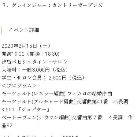
ン
迎。
３、グレインジャー：カントリーガーデンズ
サ
ベ
会
ベヒ
ー
C.
ヒ
社
シュ
ト
ベ
シ
案
ヒ
タイ
イベント詳細
ュ
内
シ
タ
レ
ン・
ュ
イ
ッ
2020年2月15日（土）
シュ
タ
お
ン・
ス
開演19:00（開場：18:30)
イ
ーレ
問
シ
ン
ン
汐留ベヒシュタイン・サロン
合
ュ
イ
音楽
コ
入場料：一般3,000円（税込）
せ
ー
ベ
教室
ン
レ
ン
学生・サロン会員： 2,500円（税込）
サ
ト
＜プログラム＞
ー
納
モーツァルト(レスラー編曲):フィガロの結婚序曲
ベ
ト
入
代
ヒ
モーツァルト(ブルチャード編曲):交響曲第41番 ハ長調
グ
シ
実
理
ラ
K.551 「ジュピター」
ュ
績
店
ン
ベートーヴェン(ナウマン編曲):交響曲第７番 イ長調 作
タ
ホ
主
ド
イ
品92
ー
催
ピ
ン
ル・
イ
ア