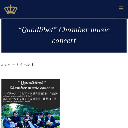
Skip
ベヒシュタインジャパン公式サイト
BECHSTEIN JAPAN Official Site
to
content
カ
“Quodlibet” Chamber music
タ
ベ
ベ
ド
メ
企
ロ
concert
C.
ヒ
ヒ
イ
ル
業
グ
ベ
シ
シ
ツ
マ
情
ヒ
ュ
ュ
の
ガ
報
シ
タ
展
タ
名
会
ュ
コンサートイベント
イ
示
イ
器
員
採
タ
ン
ン
ベ
登
用
イ
で、
の
ヒ
録
情
ン
ピ
演
グ
シ
ご
報
コ
ア
奏
ラ
ュ
案
ン
ノ
し
ン
タ
内
サ
技
ベ
た
ド
イ
ー
術
ヒ
い！
ピ
ン
各
ト /
シ
学
ア
店
C.
ュ
び
ノ
ブ
舗
ベ
ベ
タ