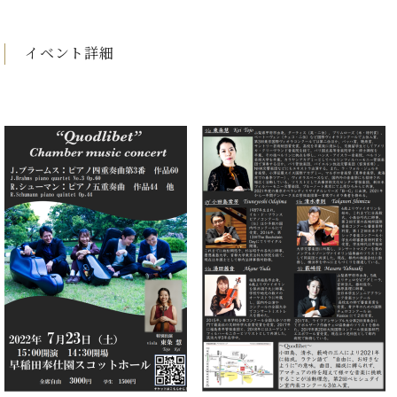
イ
ュ
ブ
ジ
(お
で
ン
タ
ロ
正
ャ
知
コ
イ
グ
オンライン試弾
規
パ
ら
イベント詳細
ン
ン
デ
ン
せ・
メルマガ登録
サ
の
ィ
の
メ
ー
音
ー
取
デ
趣
ト
色
ラ
り
ィ
味
/
ー・
組
ア
か
C.
取
ベ
み
情
ら
ベ
扱
ヒ
報)
本
ヒ
店
シ
格
シ
ピ
ュ
的
ュ
ア
キ
タ
に
タ
ノ
ャ
店
イ
学
イ
製
ン
舗・
ン
ぶ
ン
造
ペ
サ
を
方
レ
番
ー
ロ
弾
ま
ジ
号
ン
ン・
く
で
デ
調
前
大
ン
律
に
コ
歓
ス