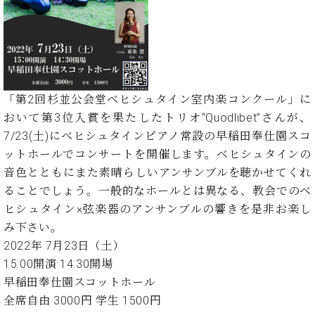
た
を
ラ
か
ヒ
ヒ
イ
い！
作
ン
ら
シ
シ
ン・
録
る
ド
の
ュ
ュ
サ
音
こ
ヒ
お
タ
タ
ロ
し
と
ス
知
イ
イ
ン
た
ト
ら
ン
ン
会
い！
「第2回杉並公会堂ベヒシュタイン室内楽コンクール」に
音
リ
せ
レ
の
員
と
おいて第3位入賞を果たしたトリオ“Quodlibet”さんが、
色
ー
(入
ジ
秘
い
と
荷
7/23(土)にベヒシュタインピアノ常設の早稲田奉仕園スコ
デ
密
う
ベ
タ
情
ン
ットホールでコンサートを開催します。ベヒシュタインの
音
方
ヒ
ッ
報
ス
楽
は、
音色とともにまた素晴らしいアンサンブルを聴かせてくれ
シ
チ
等)
ニ
家
お
ることでしょう。一般的なホールとは異なる、教会でのベ
ュ
ュ
達
近
タ
ヒシュタイン×弦楽器のアンサンブルの響きを是非お楽し
ー
ベ
の
プ
く
C.
イ
み下さい。
ス・
ヒ
声
レ
の
ベ
ン・
イ
2022年 7月23日（土）
シ
ス
直
ヒ
ジ
ベ
ュ
リ
15:00開演 14:30開場
営
シ
ベ
ャ
ン
タ
リ
店
早稲田奉仕園スコットホール
ュ
ヒ
パ
ト
イ
ー
舗
全席自由 3000円 学生 1500円
タ
シ
ン
ン・
ス
ま