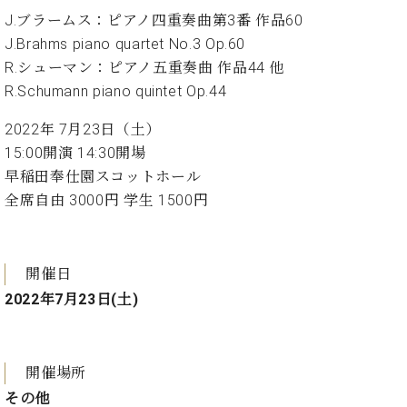
ン
迎。
J.ブラームス：ピアノ四重奏曲第3番 作品60
サ
ベ
会
ベヒ
ー
C.
J.Brahms piano quartet No.3 Op.60
ヒ
社
シュ
ト
ベ
R.シューマン：ピアノ五重奏曲 作品44 他
シ
案
ヒ
タイ
ュ
R.Schumann piano quintet Op.44
内
シ
タ
レ
ン・
ュ
2022年 7月23日（土）
イ
ッ
シュ
タ
お
ン・
ス
15:00開演 14:30開場
イ
ーレ
問
シ
ン
早稲田奉仕園スコットホール
ン
合
ュ
イ
音楽
全席自由 3000円 学生 1500円
コ
せ
ー
ベ
教室
ン
レ
ン
サ
ト
ー
開催日
納
ベ
ト
入
代
2022年7月23日(土)
ヒ
グ
シ
実
理
ラ
ュ
績
店
ン
タ
ホ
主
ド
イ
開催場所
ー
催
ピ
ン
その他
ル・
イ
ア