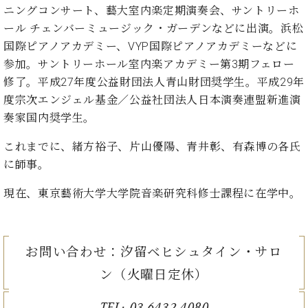
ー
ニングコンサート、藝大室内楽定期演奏会、サントリーホ
内
ール チェンバーミュージック・ガーデンなどに出演。浜松
(PDF)
W.
お
国際ピアノアカデミー、VYP国際ピアノアカデミーなどに
ホ
問
参加。サントリーホール室内楽アカデミー第3期フェロー
フ
い
修了。平成27年度公益財団法人青山財団奨学生。平成29年
マ
合
度宗次エンジェル基金／公益社団法人日本演奏連盟新進演
ン
わ
プ
奏家国内奨学生。
せ
ロ
フ
これまでに、緒方裕子、片山優陽、青井彰、有森博の各氏
ェ
に師事。
本
ッ
社
シ
現在、東京藝術大学大学院音楽研究科修士課程に在学中。
：
ョ
八
ナ
王
ル
子
お問い合わせ：汐留ベヒシュタイン・サロ
・
技
ン（火曜日定休）
W.
術
ホ
営
フ
TEL:
03-6432-4080