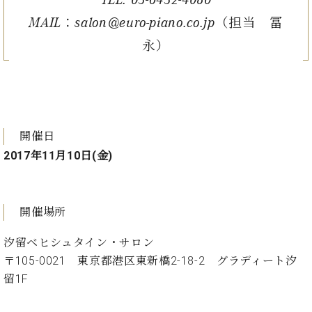
業
マ
セ
MAIL：salon@euro-piano.co.jp（担当 冨
ン
ン
ト
タ
永）
ー
ラ
デ
ィ
ス
シ
タ
ョ
ッ
ン
開催日
フ
2017年11月10日(金)
ご
W.
挨
ホ
拶
フ
技
開催場所
マ
術
ン
者
汐留ベヒシュタイン・サロン
ヴ
紹
〒105-0021 東京都港区東新橋2-18-2 グラディート汐
ィ
介
留1F
ジ
展示
ョ
情報
ン
【ユ