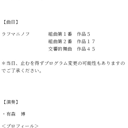
ン
迎。
サ
ベ
会
ベヒ
ー
C.
ヒ
社
シュ
ト
ベ
【曲目】
シ
案
ヒ
タイ
ュ
内
シ
ラフマニノフ
組曲第１番 作品５
タ
レ
ン・
ュ
イ
ッ
組曲第２番 作品１７
シュ
タ
お
ン・
ス
交響的舞曲 作品４５
イ
ーレ
問
シ
ン
ン
合
ュ
イ
音楽
＊当日、止むを得ずプログラム変更の可能性もありますの
コ
せ
ー
ベ
教室
ン
でご了承ください。
レ
ン
サ
ト
ー
納
ベ
ト
入
代
ヒ
グ
シ
実
理
ラ
【演奏】
ュ
績
店
ン
タ
ホ
主
・有森 博
ド
イ
ー
催
ピ
ン
ル・
イ
＜プロフィール＞
ア