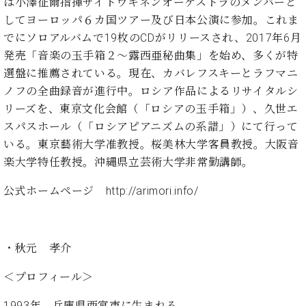
は小澤征爾指揮サイトウキネンオーケストラのメンバーと
ト
ジオ
してヨーロッパ６カ国ツアー及び日本公演に参加。これま
ピ
レン
ア
でにソロアルバムで19枚のCDがリリースされ、2017年6月
タル
ノ
ホー
発売「音楽の玉手箱２～露西亜秘曲集」を始め、多くが特
ル・
選盤に推薦されている。現在、カバレフスキーとラフマニ
C.
スタ
ノフの全曲録音が進行中。ロシア作品によるリサイタルシ
ベ
ジオ
リーズを、東京文化会館（「ロシアの玉手箱」）、久世エ
ヒ
空き
スパスホール（「ロシアピアニズムの系譜」）にて行って
シ
状況
ュ
いる。東京藝術大学准教授。桜美林大学客員教授。大阪音
動
タ
画
楽大学特任教授。沖縄県立芸術大学非常勤講師。
イ
収
ン
録
公式ホームページ
http://arimori.info/
レ
サ
ジ
ー
デ
ビ
ン
・秋元 孝介
ス
ス
音
＜プロフィール＞
ア
楽
ッ
教
1993年、兵庫県西宮市に生まれる。