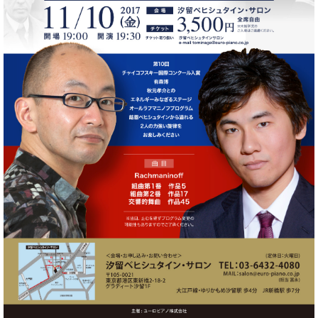
た
を
ラ
か
ヒ
ヒ
イ
い！
作
ン
ら
シ
シ
ン・
録
る
ド
の
ュ
ュ
サ
音
こ
ヒ
お
タ
タ
ロ
し
と
ス
知
イ
イ
ン
た
ト
ら
ン
ン
会
い！
音
リ
せ
レ
の
員
と
色
ー
(入
ジ
秘
い
と
荷
デ
密
う
ベ
タ
情
ン
音
方
ヒ
ッ
報
ス
楽
は、
シ
チ
等)
ニ
家
お
ュ
ュ
達
近
タ
ー
ベ
の
プ
く
C.
イ
ス・
ヒ
声
レ
の
ベ
ン・
イ
シ
ス
直
ヒ
ジ
ベ
ュ
リ
営
シ
ベ
ャ
ン
タ
リ
店
ュ
ヒ
パ
ト
イ
ー
舗
タ
シ
ン
ン・
ス
ま