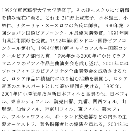
・
ス
ベ
ノ
セ
タ
ン
1992年東京藝術大学大学院修了。その後モスクワにて研鑽
ン
ジ
ト
を積み現在に至る。これまでに野上登志子、水本雄三、小
ト
C.
オ
ラ
ベ
林仁、ナターリャ・スースロワの各氏に師事。1990年第12
ム
ヒ
コ
回ショパン国際ピアノコンクール最優秀演奏賞。1991年岡
東
シ
納
ン
山県芸術顕彰を受賞。1992年第5回シドニー国際ピアノコ
京
ュ
入
ク
ンクール第4位。1994年第10回チャイコフスキー国際コン
タ
実
ー
クールピアノ部門入賞。1996年から2000年にかけてラフ
イ
績
ル
店
ン
マニノフのピアノ作品全曲演奏会を成し遂げ、2001年には
音
長
コ
楽
ご
プロコフィエフのピアノソナタ全曲演奏会を成功させるな
音
ン
教
挨
ど、ロシア作品に積極的に取り組む活動を展開し、ロシア
楽
サ
室
拶
教
音楽のエキスパートとして高い評価を受ける。1995年、
ー
展
室
2001年に小澤征爾指揮新日本フィルと協演の他、日本フィ
ト
示
ご
ル、東京シティフィル、読売日響、九響、関西フィル、山
ア
情
愛
ッ
形響、仙台フィル、神奈川フィル、東フィル、芸大フィ
報
用
プ
ホー
ル、ワルシャワフィル、ポーランド放送響などの内外の主
者
ラ
ル・
要オーケストラ、著名指揮者との協演を重ねる。2004年に
の
イ
スタ
声