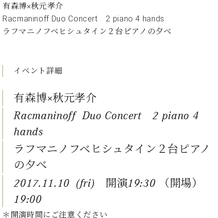
イ
ュ
ブ
有森博×秋元孝介
ジ
(お
で
ン
タ
ロ
正
ャ
知
Racmaninoff Duo Concert 2 piano 4 hands
コ
イ
グ
オンライン試弾
規
パ
ら
ラフマニノフベヒシュタイン２台ピアノの夕べ
ン
ン
デ
ン
せ・
メルマガ登録
サ
の
ィ
の
メ
ー
音
ー
取
デ
趣
ト
色
ラ
イベント詳細
り
ィ
味
/
ー・
組
ア
か
C.
取
ベ
み
情
有森博×秋元孝介
ら
ベ
扱
ヒ
報)
本
ヒ
店
シ
Racmaninoff Duo Concert 2 piano 4
格
シ
ピ
ュ
的
ュ
ア
キ
hands
タ
に
タ
ノ
ャ
店
イ
ラフマニノフベヒシュタイン２台ピアノ
学
イ
製
ン
舗・
ン
ぶ
ン
造
ペ
サ
の夕べ
を
方
レ
番
ー
ロ
弾
2017.11.10 (fri) 開演19:30 （開場）
ま
ジ
号
ン
ン・
く
で
デ
調
19:00
前
大
ン
律
に
コ
歓
＊開演時間にご注意ください
ス