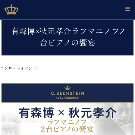
Skip
ベヒシュタインジャパン公式サイト
BECHSTEIN JAPAN Official Site
to
content
カ
有森博×秋元孝介ラフマニノフ2
タ
ベ
ベ
ド
メ
企
ロ
台ピアノの饗宴
C.
ヒ
ヒ
イ
ル
業
グ
ベ
シ
シ
ツ
マ
情
ヒ
ュ
ュ
の
ガ
報
シ
タ
展
タ
名
会
ュ
コンサートイベント
イ
示
イ
器
員
採
タ
ン
ン
ベ
登
用
イ
で、
の
ヒ
録
情
ン
ピ
演
グ
シ
ご
報
コ
ア
奏
ラ
ュ
案
ン
ノ
し
ン
タ
内
サ
技
ベ
た
ド
イ
ー
術
ヒ
い！
ピ
ン
各
ト /
シ
学
ア
店
C.
ュ
び
ノ
ブ
舗
ベ
ベ
タ