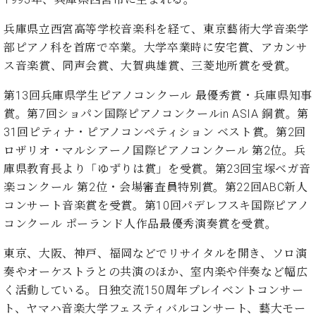
プ
室
ラ
ピ
兵庫県立西宮高等学校音楽科を経て、東京藝術大学音楽学
イ
ア
部ピアノ科を首席で卒業。大学卒業時に安宅賞、アカンサ
ト
ノ
ピ
ス音楽賞、同声会賞、大賀典雄賞、三菱地所賞を受賞。
の
ア
コ
ノ
第13回兵庫県学生ピアノコンクール 最優秀賞・兵庫県知事
ン
シ
賞。第7回ショパン国際ピアノコンクールin ASIA 銅賞。第
ェ
31回ピティナ・ピアノコンペティション ベスト賞。第2回
C.
ル
ベ
ロザリオ・マルシアーノ国際ピアノコンクール 第2位。兵
ジ
ヒ
庫県教育長より「ゆずりは賞」を受賞。第23回宝塚ベガ音
ュ
シ
楽コンクール 第2位・会場審査員特別賞。第22回ABC新人
ア
ュ
コンサート音楽賞を受賞。第10回パデレフスキ国際ピアノ
ク
タ
セ
コンクール ポーランド人作品最優秀演奏賞を受賞。
イ
ス
ン
セン
東京、大阪、神戸、福岡などでリサイタルを開き、ソロ演
ア
トラ
奏やオーケストラとの共演のほか、室内楽や伴奏など幅広
カ
ム東
デ
く活動している。日独交流150周年プレイベントコンサー
京の
ミ
ト、ヤマハ音楽大学フェスティバルコンサート、藝大モー
ご案