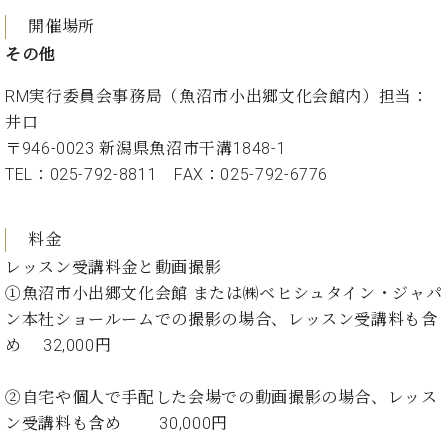
プ
室
ラ
開催場所
ピ
イ
ア
その他
ト
ノ
ピ
の
RM実行委員会事務局（魚沼市小出郷文化会館内）担当：
ア
コ
井口
ノ
ン
〒946-0023 新潟県魚沼市干溝1848-1
シ
TEL：025-792-8811 FAX：025-792-6776
ェ
C.
ル
ベ
ジ
ヒ
料金
ュ
シ
レッスン受講料金と動画撮影
ア
ュ
ク
①魚沼市小出郷文化会館 または㈱ベヒシュタイン・ジャパ
タ
セ
イ
ン本社ショールームでの撮影の場合、レッスン受講料も含
ス
ン
め 32,000円
セン
ア
トラ
カ
②自宅や個人で手配した会場での動画撮影の場合、レッス
ム東
デ
ン受講料も含め 30,000円
京の
ミ
ご案