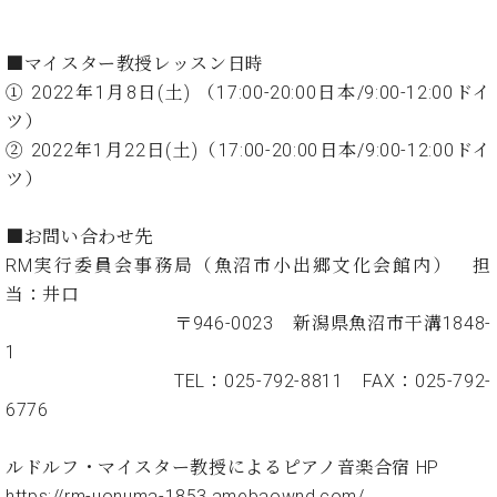
・
ス
ベ
ノ
セ
タ
ン
ン
ジ
ト
■マイスター教授レッスン日時
ト
C.
オ
ラ
① 2022年1月8日(土) （17:00-20:00日本/9:00-12:00ドイ
ベ
ム
ヒ
ツ）
コ
東
シ
納
ン
② 2022年1月22日(土)（17:00-20:00日本/9:00-12:00ドイ
京
ュ
入
ク
ツ）
タ
実
ー
イ
績
ル
店
■お問い合わせ先
ン
音
長
コ
RM実行委員会事務局（魚沼市小出郷文化会館内） 担
楽
ご
音
ン
教
挨
当：井口
楽
サ
室
拶
〒946-0023 新潟県魚沼市干溝1848-
教
ー
展
室
1
ト
示
ご
TEL：025-792-8811 FAX：025-792-
ア
情
愛
6776
ッ
報
用
プ
ホー
者
ラ
ル・
ルドルフ・マイスター教授によるピアノ音楽合宿 HP
の
イ
スタ
https://rm-uonuma-1853.amebaownd.com/
声