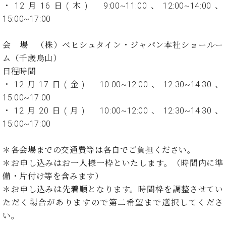
ン
・12月16日(木) 9:00~11:00、12:00~14:00、
迎。
サ
ベ
会
ベヒ
15:00~17:00
ー
C.
ヒ
社
シュ
ト
ベ
シ
案
会 場 （株）ベヒシュタイン・ジャパン本社ショールー
ヒ
タイ
ュ
内
シ
ム（千歳烏山）
タ
レ
ン・
ュ
日程時間
イ
ッ
シュ
タ
お
ン・
ス
・12月17日(金) 10:00~12:00、12:30~14:30、
イ
ーレ
問
シ
ン
15:00~17:00
ン
合
ュ
イ
音楽
・12月20日(月) 10:00~12:00、12:30~14:30、
コ
せ
ー
ベ
教室
15:00~17:00
ン
レ
ン
サ
ト
ー
＊各会場までの交通費等は各自でご負担ください。
納
ベ
ト
＊お申し込みはお一人様一枠といたします。（時間内に準
入
代
ヒ
グ
備・片付け等を含みます）
シ
実
理
ラ
ュ
績
店
＊お申し込みは先着順となります。時間枠を調整させてい
ン
タ
ホ
主
ド
ただく場合がありますので第二希望まで選択してくださ
イ
ー
催
ピ
い。
ン
ル・
イ
ア