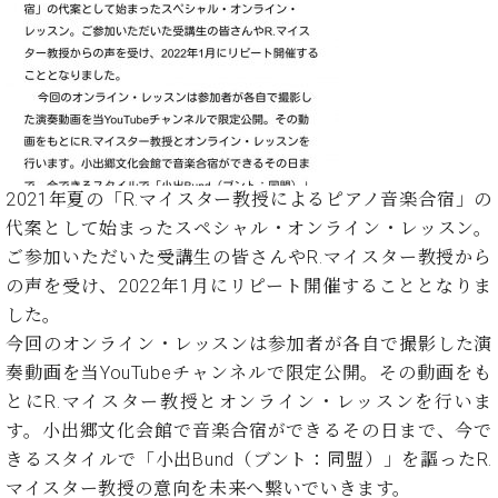
た
を
ラ
か
ヒ
ヒ
イ
い！
作
ン
ら
シ
シ
ン・
録
る
ド
の
ュ
ュ
サ
音
こ
ヒ
お
タ
タ
ロ
し
と
ス
知
イ
イ
ン
た
ト
ら
ン
ン
会
い！
音
リ
せ
レ
の
員
と
色
ー
(入
ジ
秘
い
2021年夏の「R.マイスター教授によるピアノ音楽合宿」の
と
荷
デ
密
う
代案として始まったスペシャル・オンライン・レッスン。
ベ
タ
情
ン
音
方
ヒ
ご参加いただいた受講生の皆さんやR.マイスター教授から
ッ
報
ス
楽
は、
シ
チ
等)
の声を受け、2022年1月にリピート開催することとなりま
ニ
家
お
ュ
ュ
した。
達
近
タ
ー
ベ
の
プ
今回のオンライン・レッスンは参加者が各自で撮影した演
く
C.
イ
ス・
ヒ
声
レ
の
奏動画を当YouTubeチャンネルで限定公開。その動画をも
ベ
ン・
イ
シ
ス
直
とにR.マイスター教授とオンライン・レッスンを行いま
ヒ
ジ
ベ
ュ
リ
営
シ
ベ
ャ
す。小出郷文化会館で音楽合宿ができるその日まで、今で
ン
タ
リ
店
ュ
ヒ
パ
ト
きるスタイルで「小出Bund（ブント：同盟）」を謳ったR.
イ
ー
舗
タ
シ
ン
マイスター教授の意向を未来へ繋いでいきます。
ン・
ス
ま