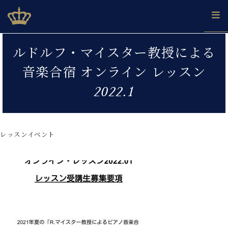
Skip
ベヒシュタインジャパン公式サイト
BECHSTEIN JAPAN Official Site
to
content
カ
ルドルフ・マイスター教授による
タ
ベ
ベ
ド
メ
企
ロ
音楽合宿 オンライン レッスン
C.
ヒ
ヒ
イ
ル
業
グ
ベ
シ
シ
ツ
マ
情
2022.1
ヒ
ュ
ュ
の
ガ
報
シ
タ
展
タ
名
会
ュ
イ
示
イ
器
員
採
タ
ン
ン
ベ
登
用
レッスンイベント
イ
で、
の
ヒ
録
情
ン
ピ
演
グ
シ
ご
報
コ
ア
奏
ラ
ュ
案
ン
ノ
し
ン
タ
内
サ
技
ベ
た
ド
イ
ー
術
ヒ
い！
ピ
ン
各
ト /
シ
学
ア
店
C.
ュ
び
ノ
ブ
舗
ベ
ベ
タ