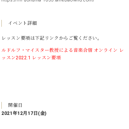
ト
ジオ
ピ
レン
ア
タル
ノ
イベント詳細
ホー
ル・
C.
スタ
レッスン要項は下記リンクからご覧ください。
ベ
ジオ
ヒ
空き
ルドルフ・マイスター教授による音楽合宿 オンライン レ
シ
状況
ッスン2022.1 レッスン要項
ュ
動
タ
画
イ
収
ン
録
レ
サ
ジ
ー
デ
ビ
ン
開催日
ス
ス
音
2021年12月17日(金)
ア
楽
ッ
教