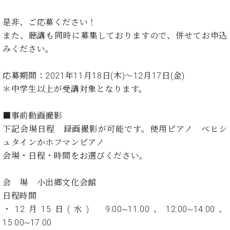
イ
ュ
ブ
ジ
(お
で
ン
タ
ロ
正
ャ
知
是非、ご応募ください！
コ
イ
グ
オンライン試弾
規
パ
ら
ン
ン
また、聴講も同時に募集しておりますので、併せてお申込
デ
ン
せ・
メルマガ登録
サ
の
ィ
みください。
の
メ
ー
音
ー
取
デ
趣
ト
色
ラ
り
ィ
応募期間：2021年11月18日(木)～12月17日(金)
味
/
ー・
組
ア
＊中学生以上が受講対象となります。
か
C.
取
ベ
み
情
ら
ベ
扱
ヒ
報)
本
ヒ
■事前動画撮影
店
シ
格
シ
ピ
下記会場日程 録画撮影が可能です。使用ピアノ ベヒシ
ュ
的
ュ
ア
キ
タ
ュタインかホフマンピアノ
に
タ
ノ
ャ
店
イ
会場・日程・時間をお選びください。
学
イ
製
ン
舗・
ン
ぶ
ン
造
ペ
サ
を
方
レ
番
ー
ロ
会 場 小出郷文化会館
弾
ま
ジ
号
ン
ン・
日程時間
く
で
デ
調
前
・12月15日(水) 9:00~11:00、12:00~14:00、
大
ン
律
に
コ
15:00~17:00
歓
ス