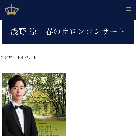
Skip
ベヒシュタインジャパン公式サイト
BECHSTEIN JAPAN Official Site
to
content
カ
浅野 涼 春のサロンコンサート
タ
ベ
ベ
ド
メ
企
ロ
C.
ヒ
ヒ
イ
ル
業
グ
ベ
シ
シ
ツ
マ
情
ヒ
ュ
ュ
の
ガ
報
コンサートイベント
シ
タ
展
タ
名
会
ュ
イ
示
イ
器
員
採
タ
ン
ン
ベ
登
用
イ
で、
の
ヒ
録
情
ン
ピ
演
グ
シ
ご
報
コ
ア
奏
ラ
ュ
案
ン
ノ
し
ン
タ
内
サ
技
ベ
た
ド
イ
ー
術
ヒ
い！
ピ
ン
各
ト /
シ
学
ア
店
C.
ュ
び
ノ
ブ
舗
ベ
ベ
タ