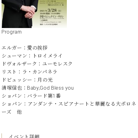
た
を
ラ
か
ヒ
ヒ
イ
い！
作
ン
ら
シ
シ
ン・
録
る
ド
の
ュ
ュ
サ
音
こ
ヒ
お
タ
タ
ロ
し
と
ス
知
Program
イ
イ
ン
た
ト
ら
ン
ン
会
い！
音
リ
せ
レ
の
員
エルガー：愛の挨拶
と
色
ー
(入
ジ
秘
い
シューマン：トロイメライ
と
荷
デ
密
う
ドヴォルザーク：ユーモレスク
ベ
タ
情
ン
音
方
ヒ
リスト：ラ・カンパネラ
ッ
報
ス
楽
は、
シ
チ
等)
ニ
ドビュッシー：月の光
家
お
ュ
ュ
清塚信也：Baby,God Bless you
達
近
タ
ー
ベ
の
プ
く
ショパン：バラード第1番
C.
イ
ス・
ヒ
声
レ
の
ショパン：アンダンテ・スピアナートと華麗なる大ポロネ
ベ
ン・
イ
シ
ス
直
ヒ
ジ
ーズ 他
ベ
ュ
リ
営
シ
ベ
ャ
ン
タ
リ
店
ュ
ヒ
パ
ト
イ
ー
舗
タ
シ
ン
ン・
ス
ま
イベント詳細