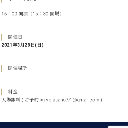
イ
ュ
ブ
ジ
(お
で
ン
タ
ロ
正
ャ
知
コ
イ
グ
オンライン試弾
16：00 開演（15：30 開場）
規
パ
ら
ン
ン
デ
ン
せ・
メルマガ登録
サ
の
ィ
の
メ
ー
音
ー
取
デ
開催日
趣
ト
色
ラ
り
ィ
味
/
2021年3月28日(日)
ー・
組
ア
か
C.
取
ベ
み
情
ら
ベ
扱
ヒ
報)
本
ヒ
店
シ
開催場所
格
シ
ピ
ュ
的
ュ
ア
キ
タ
に
タ
ノ
ャ
店
イ
学
イ
製
ン
舗・
ン
料金
ぶ
ン
造
ペ
サ
を
入場無料 ( ご予約 = ryo.asano.91@gmail.com )
方
レ
番
ー
ロ
弾
ま
ジ
号
ン
ン・
く
で
デ
調
前
大
ン
律
に
コ
歓
ス