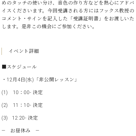
た
を
めのタッチの使い分け、音色の作り方などを熱心にアドバ
ラ
か
ヒ
ヒ
イ
い！
作
イスくださいます。今回受講される方にはフックス教授の
ン
ら
シ
シ
ン・
録
る
ド
の
コメント・サインを記入した「受講証明書」をお渡しいた
ュ
ュ
サ
音
こ
ヒ
お
タ
タ
します。是非この機会にご参加ください。
ロ
し
と
ス
知
イ
イ
ン
た
ト
ら
ン
ン
会
い！
音
リ
せ
レ
の
員
と
色
ー
(入
イベント詳細
ジ
秘
い
と
荷
デ
密
う
ベ
タ
情
ン
■スケジュール
音
方
ヒ
ッ
報
ス
楽
は、
シ
チ
等)
ニ
・12月4日(水)「非公開レッスン」
家
お
ュ
ュ
達
近
タ
ー
(1) 10：00- 決定
ベ
の
プ
く
C.
イ
ス・
ヒ
声
レ
の
ベ
ン・
(2) 11：10- 決定
イ
シ
ス
直
ヒ
ジ
ベ
ュ
リ
営
シ
ベ
ャ
(3) 12:20- 決定
ン
タ
リ
店
ュ
ヒ
パ
ト
イ
ー
舗
タ
シ
ン
― お昼休み ―
ン・
ス
ま