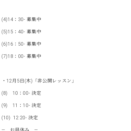
イ
ュ
ブ
ジ
(お
で
ン
タ
ロ
正
ャ
知
コ
イ
グ
オンライン試弾
規
パ
ら
(4)14：30- 募集中
ン
ン
デ
ン
せ・
メルマガ登録
サ
の
ィ
の
メ
(5)15：40- 募集中
ー
音
ー
取
デ
趣
ト
色
ラ
り
ィ
(6)16：50- 募集中
味
/
ー・
組
ア
か
C.
取
ベ
み
情
(7)18：00- 募集中
ら
ベ
扱
ヒ
報)
本
ヒ
店
シ
格
シ
ピ
ュ
的
ュ
ア
キ
タ
・12月5日(木)「非公開レッスン」
に
タ
ノ
ャ
店
イ
学
イ
製
ン
舗・
(8) 10：00- 決定
ン
ぶ
ン
造
ペ
サ
を
方
レ
番
ー
ロ
(9) 11：10- 決定
弾
ま
ジ
号
ン
ン・
く
で
デ
調
(10) 12:20- 決定
前
大
ン
律
に
コ
歓
ス
― お昼休み ―