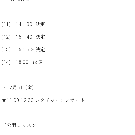
ン
迎。
サ
ベ
会
ベヒ
ー
C.
ヒ
社
シュ
ト
ベ
シ
案
(11) 14：30- 決定
ヒ
タイ
ュ
内
シ
タ
レ
(12) 15：40- 決定
ン・
ュ
イ
ッ
シュ
タ
(13) 16：50- 決定
お
ン・
ス
イ
ーレ
問
シ
ン
ン
(14) 18:00- 決定
合
ュ
イ
音楽
コ
せ
ー
ベ
教室
ン
レ
ン
サ
ト
ー
・12月6日(金)
納
ベ
ト
入
代
ヒ
★11:00-12:30 レクチャーコンサート
グ
シ
実
理
ラ
ュ
績
店
ン
タ
ホ
主
ド
イ
「公開レッスン」
ー
催
ピ
ン
ル・
イ
ア