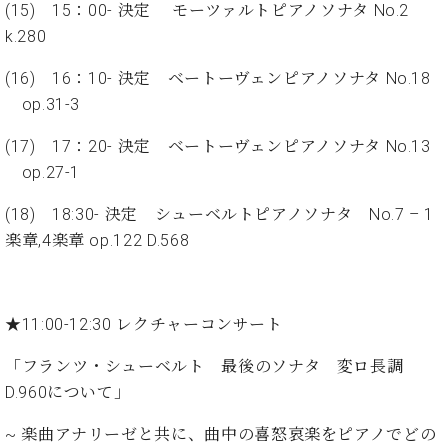
・
(15) 15：00- 決定 モーツァルトピアノソナタ No.2
ス
ベ
ノ
セ
タ
ン
k.280
ン
ジ
ト
ト
C.
(16) 16：10- 決定 ベートーヴェンピアノソナタ No.18
オ
ラ
ベ
ム
op.31-3
ヒ
コ
東
シ
納
ン
京
(17) 17：20- 決定 ベートーヴェンピアノソナタ No.13
ュ
入
ク
タ
op.27-1
実
ー
イ
績
ル
店
(18) 18:30- 決定 シューベルトピアノソナタ No.7 – 1
ン
音
長
コ
楽章,4楽章 op.122 D.568
楽
ご
音
ン
教
挨
楽
サ
室
拶
教
ー
展
室
★11:00-12:30 レクチャーコンサート
ト
示
ご
ア
情
愛
「フランツ・シューベルト 最後のソナタ 変ロ長調
ッ
報
用
プ
D.960について」
ホー
者
ラ
ル・
の
~ 楽曲アナリーゼと共に、曲中の喜怒哀楽をピアノでどの
イ
スタ
声