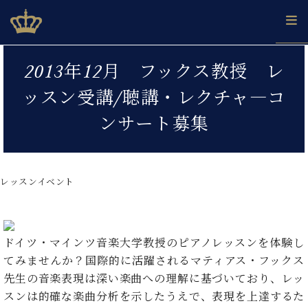
Skip
ベヒシュタインジャパン公式サイト
BECHSTEIN JAPAN Official Site
to
content
カ
2013年12月 フックス教授 レ
タ
ベ
ベ
ド
メ
企
ロ
ッスン受講/聴講・レクチャ―コ
C.
ヒ
ヒ
イ
ル
業
グ
ベ
シ
シ
ツ
マ
情
ンサート募集
ヒ
ュ
ュ
の
ガ
報
シ
タ
展
タ
名
会
ュ
イ
示
イ
器
員
採
タ
ン
ン
ベ
登
用
レッスンイベント
イ
で、
の
ヒ
録
情
ン
ピ
演
グ
シ
ご
報
コ
ア
奏
ラ
ュ
案
ン
ノ
し
ン
タ
内
ドイツ・マインツ音楽大学教授のピアノレッスンを体験し
サ
技
ベ
た
ド
イ
ー
てみませんか？国際的に活躍されるマティアス・フックス
術
ヒ
い！
ピ
ン
各
ト /
シ
先生の音楽表現は深い楽曲への理解に基づいており、レッ
学
ア
店
C.
ュ
び
ノ
スンは的確な楽曲分析を示したうえで、表現を上達するた
ブ
舗
ベ
ベ
タ