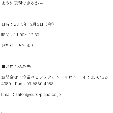
ト
ように表現できるか ~
ジオ
ピ
レン
ア
タル
ノ
ホー
日時：2013年12月6日（金）
ル・
C.
スタ
時間：11:00～12:30
ベ
ジオ
ヒ
空き
参加料：￥2,500
シ
状況
ュ
動
タ
画
イ
収
■お申し込み先
ン
録
レ
サ
お問合せ：汐留ベヒシュタイン・サロン Tel：03-6432-
ジ
ー
4080 Fax：03-6860-4088
デ
ビ
ン
ス
Email：
salon@euro-piano.co.jp
ス
音
ア
楽
ッ
教