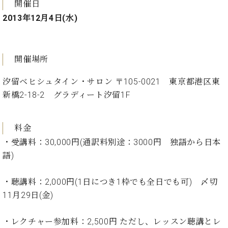
プ
室
開催日
ラ
ピ
2013年12月4日(水)
イ
ア
ト
ノ
ピ
の
ア
コ
開催場所
ノ
ン
シ
汐留ベヒシュタイン・サロン 〒105-0021 東京都港区東
ェ
新橋2-18-2 グラディート汐留1F
C.
ル
ベ
ジ
ヒ
ュ
料金
シ
ア
ュ
・受講料：30,000円(通訳料別途：3000円 独語から日本
ク
タ
語)
セ
イ
ス
ン
・聴講料：2,000円(1日につき1枠でも全日でも可) 〆切
セン
ア
トラ
11月29日(金)
カ
ム東
デ
京の
ミ
・レクチャー参加料：2,500円 ただし、レッスン聴講とレ
ご案