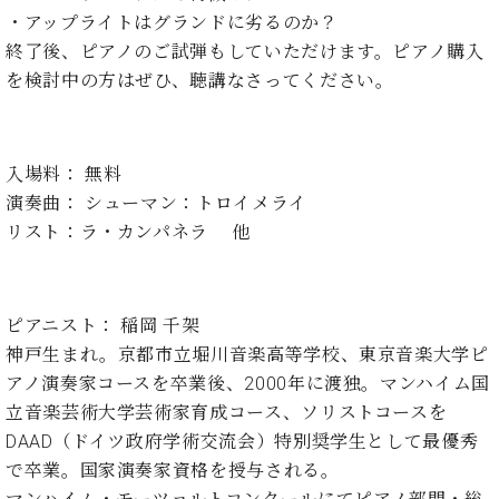
イ
ュ
ブ
ジ
(お
で
・アップライトはグランドに劣るのか？
ン
タ
ロ
正
ャ
知
コ
イ
グ
終了後、ピアノのご試弾もしていただけます。ピアノ購入
オンライン試弾
規
パ
ら
ン
ン
デ
を検討中の方はぜひ、聴講なさってください。
ン
せ・
メルマガ登録
サ
の
ィ
の
メ
ー
音
ー
取
デ
趣
ト
色
ラ
り
ィ
味
/
入場料： 無料
ー・
組
ア
か
C.
取
演奏曲： シューマン：トロイメライ
ベ
み
情
ら
ベ
扱
リスト：ラ・カンパネラ 他
ヒ
報)
本
ヒ
店
シ
格
シ
ピ
ュ
的
ュ
ア
キ
タ
に
タ
ノ
ャ
店
ピアニスト： 稲岡 千架
イ
学
イ
製
ン
舗・
神戸生まれ。京都市立堀川音楽高等学校、東京音楽大学ピ
ン
ぶ
ン
造
ペ
サ
を
アノ演奏家コースを卒業後、2000年に渡独。マンハイム国
方
レ
番
ー
ロ
弾
立音楽芸術大学芸術家育成コース、ソリストコースを
ま
ジ
号
ン
ン・
く
DAAD（ドイツ政府学術交流会）特別奨学生として最優秀
で
デ
調
前
大
ン
律
で卒業。国家演奏家資格を授与される。
に
コ
歓
ス