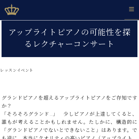
Skip
ベヒシュタインジャパン公式サイト
BECHSTEIN JAPAN Official Site
to
content
カ
アップライトピアノの可能性を探
タ
ベ
ベ
ド
メ
企
ロ
るレクチャーコンサート
C.
ヒ
ヒ
イ
ル
業
グ
ベ
シ
シ
ツ
マ
情
ヒ
ュ
ュ
の
ガ
報
シ
タ
展
タ
名
会
ュ
レッスンイベント
イ
示
イ
器
員
採
タ
ン
ン
ベ
登
用
イ
で、
の
ヒ
録
情
ン
ピ
演
グ
シ
ご
報
コ
グランドピアノを超えるアップライトピアノをご存知です
ア
奏
ラ
ュ
案
ン
ノ
し
か？
ン
タ
内
サ
技
ベ
た
ド
イ
「そろそろグランド…」 少しピアノが上達してくると、
ー
術
ヒ
い！
ピ
ン
誰もが考えることかもしれません。たしかに、構造的に
各
ト /
シ
学
ア
店
「グランドピアノでないとできないこと」はあります。で
C.
ュ
び
ノ
ブ
舗
ベ
も逆に、本当にクオリティの高いピアノ（アップライト、
ベ
タ