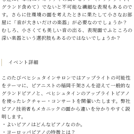
た
を
ラ
か
ヒ
ヒ
イ
グランド含めて）でないと不可能な繊細な表現もあるので
い！
作
ン
ら
シ
シ
ン・
録
る
す。さらに住環境の面を考えたときに果たして小さなお部
ド
の
ュ
ュ
サ
音
こ
屋に「音が大きいだけの楽器」が必要なのでしょうか？
ヒ
お
タ
タ
ロ
し
と
むしろ、小さくても美しい音の出る、表現面でふところの
ス
知
イ
イ
ン
た
ト
ら
深い楽器という選択肢もあるのではないでしょうか？
ン
ン
会
い！
音
リ
せ
レ
の
員
と
色
ー
(入
ジ
秘
い
と
荷
デ
密
う
ベ
イベント詳細
タ
情
ン
音
方
ヒ
ッ
報
ス
楽
は、
シ
チ
等)
ニ
このたびベヒシュタインサロンではアップライトの可能性
家
お
ュ
ュ
をテーマに、ピアニストの稲岡千架さんを迎えて一般的な
達
近
タ
ー
ベ
の
プ
く
グランドピアノと、ベヒシュタインのアップライトピアノ
C.
イ
ス・
ヒ
声
レ
の
を使ったレクチャー・コンサートを開催いたします。弊社
ベ
ン・
イ
シ
ス
直
ヒ
ジ
ピアノ技術者もメカニックの面から違いを分かりやすく説
ベ
ュ
リ
営
シ
ベ
ャ
明します。
ン
タ
リ
店
ュ
ヒ
パ
ト
・よいピアノはどんなピアノなのか。
イ
ー
舗
タ
シ
ン
ン・
ス
ま
・ヨーロッパピアノの特徴とは？