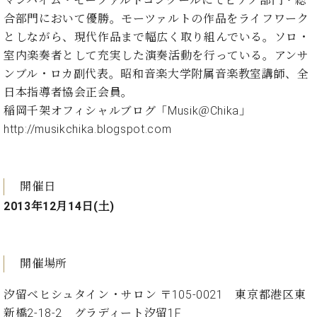
マンハイム・モーツァルトコンクールにてピアノ部門・総
ン
迎。
サ
合部門において優勝。モーツァルトの作品をライフワーク
ベ
会
ベヒ
ー
C.
としながら、現代作品まで幅広く取り組んでいる。ソロ・
ヒ
社
シュ
ト
ベ
シ
室内楽奏者として充実した演奏活動を行っている。アンサ
案
ヒ
タイ
ュ
内
ンブル・ロカ副代表。昭和音楽大学附属音楽教室講師、全
シ
タ
レ
ン・
日本指導者協会正会員。
ュ
イ
ッ
シュ
稲岡千架オフィシャルブログ「Musik＠Chika」
タ
お
ン・
ス
イ
ーレ
http://musikchika.blogspot.com
問
シ
ン
ン
合
ュ
イ
音楽
コ
せ
ー
ベ
教室
ン
レ
ン
開催日
サ
ト
ー
2013年12月14日(土)
納
ベ
ト
入
代
ヒ
グ
シ
実
理
ラ
ュ
開催場所
績
店
ン
タ
ホ
主
ド
イ
汐留ベヒシュタイン・サロン 〒105-0021 東京都港区東
ー
催
ピ
ン
ル・
イ
新橋2-18-2 グラディート汐留1F
ア