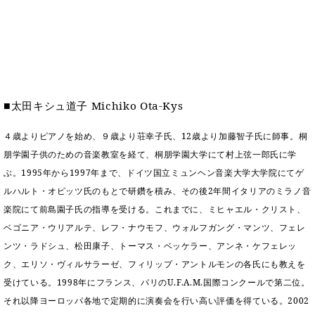
イ
ュ
ブ
ジ
(お
で
ン
タ
ロ
正
ャ
知
コ
イ
グ
オンライン試弾
規
パ
ら
ン
ン
デ
ン
せ・
メルマガ登録
サ
の
ィ
の
メ
ー
音
ー
取
デ
趣
ト
色
ラ
り
ィ
■
太田キシュ道子
Michiko Ota-Kys
味
/
ー・
組
ア
か
C.
取
ベ
み
情
４歳よりピアノを始め、９歳より荘幸子氏、
12
歳より加藤智子氏に師事。桐
ら
ベ
扱
ヒ
報)
朋学園子供のための音楽教室を経て、桐朋学園大学にて村上弦一郎氏に学
本
ヒ
店
シ
格
シ
ピ
ぶ。
1995
年から
1997
年まで、ドイツ国立ミュンヘン音楽大学大学院にてゲ
ュ
的
ュ
ア
キ
ルハルト・オピッツ氏のもとで研鑽を積み、その後
2
年間イタリアのミラノ音
タ
に
タ
ノ
ャ
店
イ
楽院にて前島園子氏の指導を受ける。これまでに、ミヒャエル・クリスト、
学
イ
製
ン
舗・
ン
ベゴニア・ウリアルテ、レフ・ナウモフ、ウォルフガング・マンツ、フェレ
ぶ
ン
造
ペ
サ
を
ンツ・ラドシュ、松田康子、トーマス・ベッケラー、アンネ・ケフェレッ
方
レ
番
ー
ロ
弾
ま
ジ
号
ン
ク、エリソ・ヴィルサラーゼ、フィリップ・アントルモンの各氏にも教えを
ン・
く
で
デ
調
受けている。
1998
年にフランス、パリの
U.F.A.M.
国際コンクールで第二位。
前
大
ン
律
それ以降ヨーロッパ各地で定期的に演奏会を行い高い評価を得ている。
2002
に
コ
歓
ス