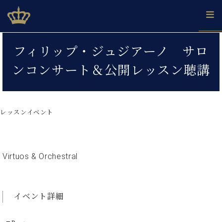
Skip
ベヒシュタインジャパン公式サイト
BECHSTEIN JAPAN Official Site
to
content
カ
フィリップ・ジュジアーノ サロ
タ
ベ
ベ
ド
メ
企
ロ
ンコンサート＆公開レッスン聴講
C.
ヒ
ヒ
イ
ル
業
グ
ベ
シ
シ
ツ
マ
情
ヒ
ュ
ュ
の
ガ
報
シ
タ
展
タ
名
会
ュ
レッスンイベント
イ
示
イ
器
員
採
タ
ン
ン
ベ
登
用
イ
で、
の
ヒ
録
情
ン
ピ
演
グ
シ
ご
報
コ
Virtuos & Orchestral
ア
奏
ラ
ュ
案
ン
ノ
し
ン
タ
内
サ
技
ベ
た
ド
イ
ー
術
ヒ
い！
ピ
ン
各
イベント詳細
ト /
シ
学
ア
店
C.
ュ
び
ノ
ブ
舗
ベ
ベ
タ