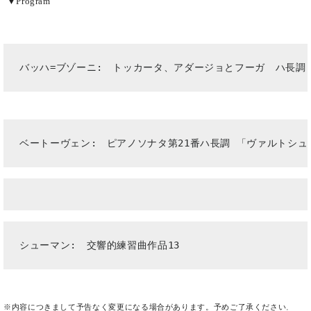
た
▼
Program
を
ラ
か
ヒ
ヒ
イ
い！
作
ン
ら
シ
シ
ン・
録
る
ド
の
ュ
ュ
サ
音
こ
ヒ
お
タ
タ
ロ
し
と
バッハ
=
ブゾーニ
:
　トッカータ、アダージョとフーガ　ハ長調
ス
知
イ
イ
ン
た
ト
ら
ン
ン
会
い！
音
リ
せ
レ
の
員
と
色
ー
(入
ジ
秘
い
と
荷
デ
密
う
ベートーヴェン
:
　ピアノソナタ第
21
番ハ長調 「ヴァルトシュ
ベ
タ
情
ン
音
方
ヒ
ッ
報
ス
楽
は、
シ
チ
等)
ニ
家
お
ュ
ュ
達
近
タ
ー
ベ
の
プ
く
C.
イ
ス・
ヒ
声
レ
の
ベ
ン・
イ
シ
ス
直
シューマン
:
　交響的練習曲作品
13
ヒ
ジ
ベ
ュ
リ
営
シ
ベ
ャ
ン
タ
リ
店
ュ
ヒ
パ
ト
イ
ー
舗
タ
シ
ン
ン・
ス
ま
※内容につきまして予告なく変更になる場合があります。予めご了承ください
。