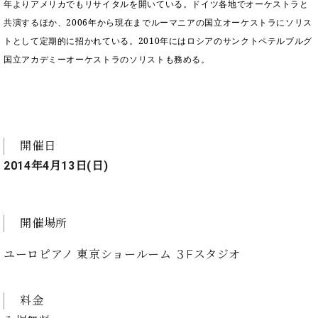
ン
年よりアメリカでもリサイタルを開いている。ドイツ各地でオーケストラと
迎。
サ
共演するほか、
2006
年から現在までルーマニアの国立オーケストラにソリス
ベ
会
ベヒ
ー
C.
ヒ
社
トとして定期的に招かれている。
2010
年にはロシアのサンクトペテルブルグ
シュ
ト
ベ
シ
案
国立アカデミーオーケストラのソリストも務める。
ヒ
タイ
ュ
内
シ
タ
レ
ン・
ュ
イ
ッ
シュ
タ
お
ン・
ス
イ
ーレ
問
シ
ン
ン
開催日
合
ュ
イ
音楽
コ
せ
ー
ベ
2014年4月13日(日)
教室
ン
レ
ン
サ
ト
ー
納
ベ
ト
開催場所
入
代
ヒ
グ
シ
実
理
ラ
ユーロピアノ 東京ショールーム ３Fスタジオ
ュ
績
店
ン
タ
ホ
主
ド
イ
ー
催
ピ
料金
ン
ル・
イ
ア