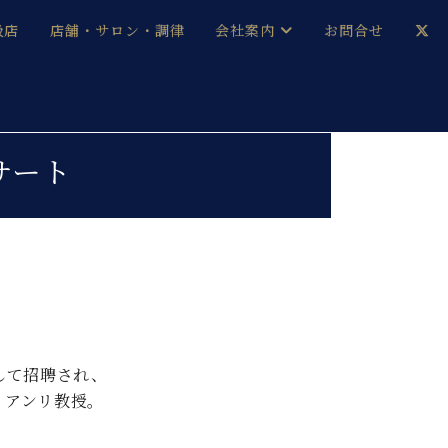
扱店
店舗・サロン・調律
会社案内
お問合せ
企業情報
メルマガ登録
採用情報
サート
ベヒシュタイン・サロン会員
本社：八王子・技術営業センター
ベヒシュタイン・ジャパンブログ
中古】
して招聘され、
・アンリ教授。