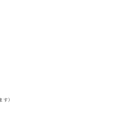
分
ます）