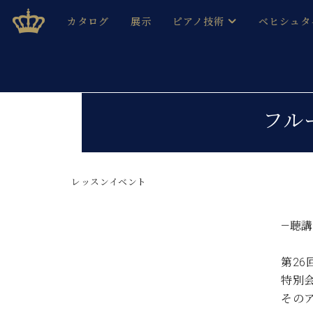
Skip
ベヒシュタインジャパン公式サイト
BECHSTEIN JAPAN Official Site
カタログ
展示
ピアノ技術
ベヒシュタ
to
content
ベヒシュタインのグランドピ
ドイツの名
作ること
ベヒシュタインで、 演奏したい！ 学びたい！ 録音した
C.ベヒシュタイン コンサート / C.ベヒシュタイ
ブランドヒ
フル
音色とタッチ
ベヒシュタイン・
趣味から本格的に学ぶ方まで大歓迎。
音楽家達の
C.ベヒシュタイン コンサート
ベヒシュタイン・ジャパンの
み
ベヒシュタイン・セントラム 東
レッスンイベント
ベヒシュタ
ピアノ製造番号
店長ご挨拶
ベヒシュタ
―聴講
展示情報
ホール・スタジオレンタル
ベヒシュタ
第2
ホール・スタジオ空き状況
特別
動画収録サービス
納入実績 
音楽教室
その
ピアノのコンシェルジュ