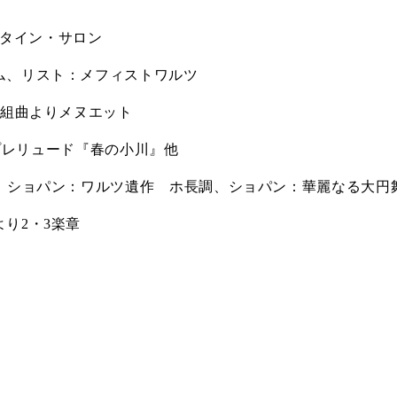
タイン・サロン
、リスト：メフィストワルツ
組曲よりメヌエット
プレリュード『春の小川』
他
、ショパン：ワルツ遺作 ホ長調、ショパン：華麗なる大円
より
2
・
3
楽章