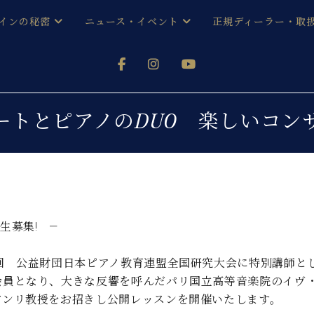
インの秘密
ニュース・イベント
正規ディーラー・取
アノを
器ベヒシュタイン
メルマガ会員登録ご案内
い！ という方は、お近くの直営店舗まで
オンライン試弾
ン レジデンス
ストリー
各店舗からのお知らせ
ートとピアノのDUO 楽しいコン
(入荷情報等)
シューレ音楽教室
声
/
C.ベヒシュタイン レジデンス
取り組
プレスリリース
(お知らせ・メディア情報)
京
インの音色
キャンペーン
スタッフご挨拶
インを弾く前に
生募集! ―
技術者紹介
展示情報【ユーロピアノ特選
コンサート
イン・シューレ
6回 公益財団日本ピアノ教育連盟全国研究大会に特別講師と
イベント情報
会員となり、大きな反響を呼んだパリ国立高等音楽院のイヴ
八王子工房ブログ
レッスンイベント
ホール・スタジオ
アクセス
アンリ教授をお招きし公開レッスンを開催いたします。
お問い合わせ