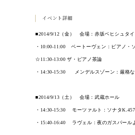
C.ベヒシュタイン コンサート
アクセス
納入実績 
グランドピアノ
セントラム東京のご案内(PDF)
イベント詳細
お問い合わせ
ご愛用者の
C.ベヒシュタイン アカデミー
■
2014/9/12
（金） 会場：赤坂ベヒシュタイ
アーティストカスタマーサービス(
W.ホフマン プロフェッショナル
・
10:00-11:00
ベートーヴェン：ピアノ・
アフターサービス(調律)
☆
11:30-13:00
ザ・ピアノ茶論
W.ホフマン トラディション
調律師紹介
調律料金表
・
14:30-15:30
メンデルスゾーン：厳格なる変
お問い合わせ
W.ホフマン ヴィジョン
尾山調律師のブログ Die Musikgasse（音楽の小道）
C.BECHSTEIN Digital(ベヒシュタイン デジタル)
■
2014/9/13
（土） 会場：武蔵ホール
・
14:30-15:30
モーツァルト：ソナタ
K.45
・
15:40-16:40
ラヴェル：夜のガスパール