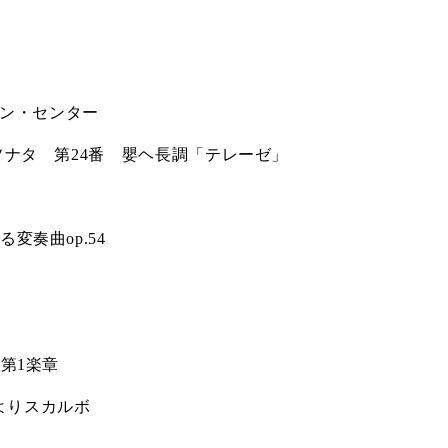
C.ベヒシュタイン コンサート
代理店主催イベント
音楽教室
アップライトピアノ
コンクール
声
ン・センター
音楽教室
調律)
ソナタ 第
24
番 嬰ヘ長調「テレーゼ」
奏曲op.54
7
第
1
楽章
よりスカルボ