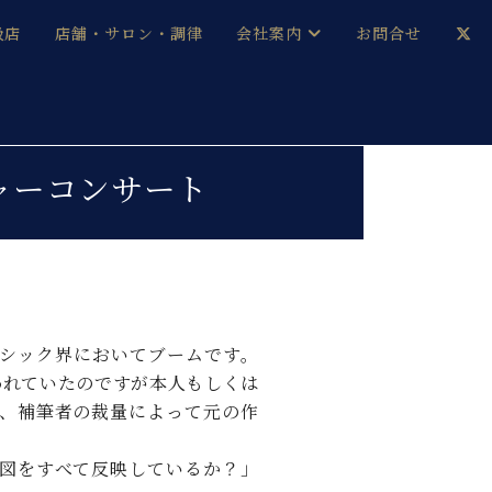
扱店
店舗・サロン・調律
会社案内
お問合せ
企業情報
メルマガ登録
採用情報
ャーコンサート
ベヒシュタイン・サロン会員
本社：八王子・技術営業センター
ベヒシュタイン・ジャパンブログ
シック界においてブームです。
われていたのですが本人もしくは
中古】
、補筆者の裁量によって元の作
図をすべて反映しているか？」