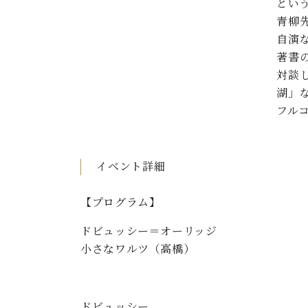
とい
C.ベヒシュタイン コンサート
アクセス
納入実績 
青柳
グランドピアノ
セントラム東京のご案内(PDF)
自演
お問い合わせ
ご愛用者の
著書
C.ベヒシュタイン アカデミー
対談
アーティストカスタマーサービス(
湖」
W.ホフマン プロフェッショナル
フル
アフターサービス(調律)
W.ホフマン トラディション
調律師紹介
調律料金表
イベント詳細
お問い合わせ
W.ホフマン ヴィジョン
尾山調律師のブログ Die Musikgasse（音楽の小道）
【プログラム】
C.BECHSTEIN Digital(ベヒシュタイン デジタル)
ドビュッシー＝オーリッジ
小さなワルツ（高橋）
ドビュッシー