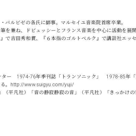
ル・バルビゼの各氏に師事。マルセイユ音楽院首席卒業。
筆を兼ね、ドビュッシーとフランス音楽を中心に活動を展開し
指』で吉田秀和賞、『６本指のゴルトベルク』で講談社エッ
ター 1974-76年季刊誌「トランソニック」 1978-8
/www.suigyu.com/yuji/
 代」（平凡社）「音の静寂静寂の音」（平凡社）「きっかけ