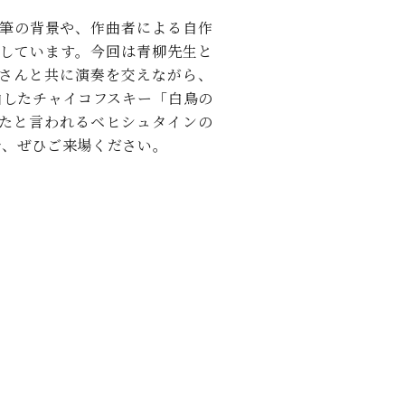
C.ベヒシュタイン レジデンス
筆の背景や、作曲者による自作
アップライトピアノ
しています。今回は青柳先生と
さんと共に演奏を交えながら、
曲したチャイコフスキー「白鳥の
たと言われるベヒシュタインの
で、ぜひご来場ください。