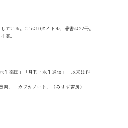
ている。CDは10タイトル、著書は22冊。
セイ賞。
5年「水牛楽団」「月刊・水牛通信」 以来は作
の音楽」「カフカノート」（みすず書房）