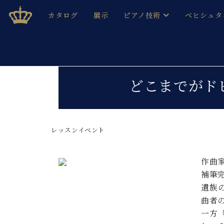
Skip
ベヒシュタインジャパン公式サイト
BECHSTEIN JAPAN Official Site
カタログ
展示
ピアノ技術
ベヒシュタ
to
content
ベヒシュタインのグランドピ
ドイツの名
作ること
ベヒシュタインで、 演奏したい！ 学びたい！ 録音した
C.ベヒシュタイン コンサート / C.ベヒシュタイ
ブランドヒ
どこまでがド
音色とタッチ
ベヒシュタイン・
趣味から本格的に学ぶ方まで大歓迎。
音楽家達の
C.ベヒシュタイン コンサート
ベヒシュタイン・ジャパンの
み
ベヒシュタイン・セントラム 東
レッスンイベント
ベヒシュタ
ピアノ製造番号
店長ご挨拶
ベヒシュタ
作曲
展示情報
補筆
ホール・スタジオレンタル
ベヒシュタ
遺族
ホール・スタジオ空き状況
曲者
動画収録サービス
納入実績 
音楽教室
一方
ピアノのコンシェルジュ