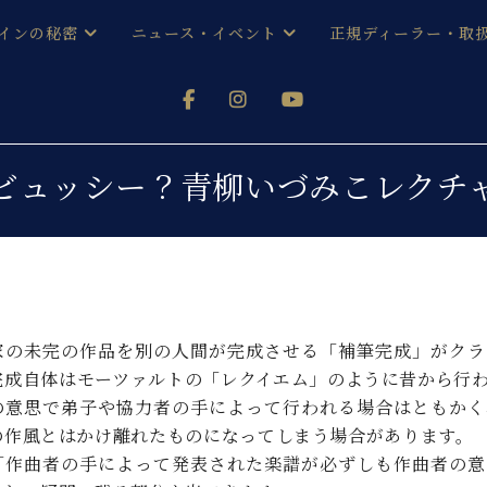
インの秘密
ニュース・イベント
正規ディーラー・取
アノを
器ベヒシュタイン
メルマガ会員登録ご案内
い！ という方は、お近くの直営店舗まで
オンライン試弾
ン レジデンス
ストリー
各店舗からのお知らせ
ビュッシー？青柳いづみこレクチ
(入荷情報等)
シューレ音楽教室
声
/
C.ベヒシュタイン レジデンス
取り組
プレスリリース
(お知らせ・メディア情報)
京
インの音色
キャンペーン
スタッフご挨拶
インを弾く前に
家の未完の作品を別の人間が完成させる「補筆完成」がクラ
技術者紹介
完成自体はモーツァルトの「レクイエム」のように昔から行
展示情報【ユーロピアノ特選
コンサート
イン・シューレ
の意思で弟子や協力者の手によって行われる場合はともかく
イベント情報
の作風とはかけ離れたものになってしまう場合があります。
八王子工房ブログ
レッスンイベント
ホール・スタジオ
アクセス
「作曲者の手によって発表された楽譜が必ずしも作曲者の意
お問い合わせ