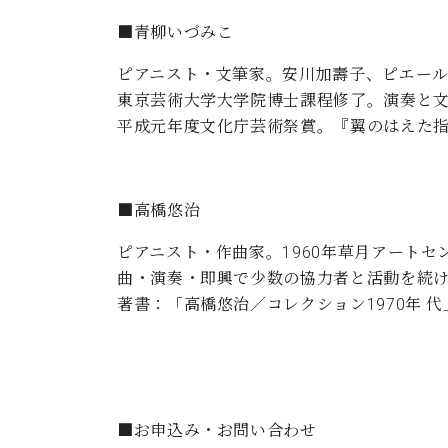
■青柳いづみこ
ピアニスト・文筆家。安川加壽子、ピエー
東京芸術大学大学院博士課程修了。演奏と文
平成元年度文化庁芸術祭賞。『翼のはえた
■高橋悠治
ピアニスト・作曲家。1960年草月アートセン
曲・演奏・即興で少数の協力者と活動を続ける。http:/
著書：「高橋悠治／コレクション1970年
■お申込み・お問い合わせ