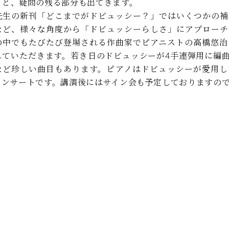
うと、疑問の残る部分も出てきます。
C.ベヒシュタイン コンサート
代理店主催イベント
音楽教室
先生の新刊「どこまでがドビュッシー？」ではいくつかの補
アップライトピアノ
など、様々な角度から「ドビュッシーらしさ」にアプローチ
コンクール
声
の中でもたびたび登場される作曲家でピアニストの高橋悠治
していただきます。若き日のドビュッシーが4手連弾用に編
音楽教室
調律)
など珍しい曲目もあります。ピアノはドビュッシーが愛用し
コンサートです。講演後にはサイン会も予定しておりますの