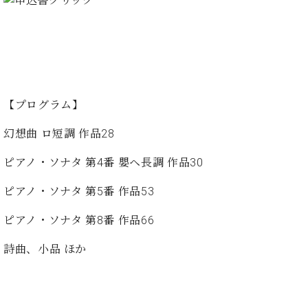
た
を
ラ
か
ヒ
ヒ
イ
い！
作
ン
ら
シ
シ
ン・
録
る
ド
の
ュ
ュ
サ
音
こ
ヒ
お
タ
タ
ロ
し
と
ス
知
イ
イ
ン
た
ト
ら
ン
ン
会
い！
音
リ
せ
レ
の
【プログラム】
員
と
色
ー
(入
ジ
秘
い
と
荷
幻想曲 ロ短調 作品28
デ
密
う
ベ
タ
情
ン
音
方
ヒ
ッ
報
ピアノ・ソナタ 第4番 嬰ヘ長調 作品30
ス
楽
は、
シ
チ
等)
ニ
家
お
ュ
ピアノ・ソナタ 第5番 作品53
ュ
達
近
タ
ー
ベ
の
プ
く
C.
イ
ピアノ・ソナタ 第8番 作品66
ス・
ヒ
声
レ
の
ベ
ン・
イ
シ
ス
直
ヒ
ジ
詩曲、小品 ほか
ベ
ュ
リ
営
シ
ベ
ャ
ン
タ
リ
店
ュ
ヒ
パ
ト
イ
ー
舗
タ
シ
ン
ン・
ス
ま