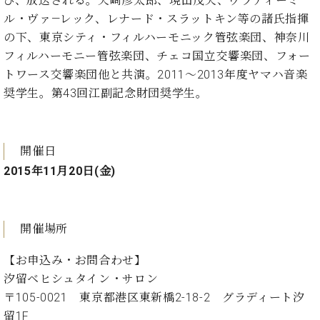
び、放送される。矢崎彦太郎、現田茂夫、ヴラディーミ
・
ス
ベ
ノ
セ
ル・ヴァ―レック、レナード・スラットキン等の諸氏指揮
タ
ン
ン
の下、東京シティ・フィルハーモニック管弦楽団、神奈川
ジ
ト
ト
C.
フィルハーモニー管弦楽団、チェコ国立交響楽団、フォー
オ
ラ
ベ
ム
トワース交響楽団他と共演。2011～2013年度ヤマハ音楽
ヒ
コ
東
シ
奨学生。第43回江副記念財団奨学生。
納
ン
京
ュ
入
ク
タ
実
ー
イ
績
ル
店
開催日
ン
音
長
コ
2015年11月20日(金)
楽
ご
音
ン
教
挨
楽
サ
室
拶
教
ー
展
室
開催場所
ト
示
ご
ア
情
愛
【お申込み・お問合わせ】
ッ
報
用
汐留ベヒシュタイン・サロン
プ
ホー
者
ラ
〒105-0021 東京都港区東新橋2-18-2 グラディート汐
ル・
の
イ
スタ
留1F
声