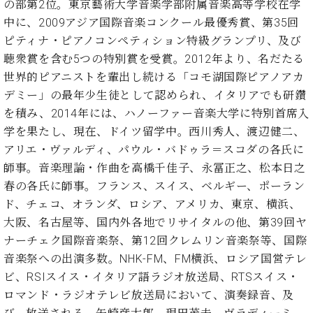
ン
の部第2位。東京藝術大学音楽学部附属音楽高等学校在学
迎。
サ
中に、2009アジア国際音楽コンクール最優秀賞、第35回
ベ
会
ベヒ
ー
C.
ヒ
社
ピティナ・ピアノコンペティション特級グランプリ、及び
シュ
ト
ベ
シ
案
聴衆賞を含む5つの特別賞を受賞。2012年より、名だたる
ヒ
タイ
ュ
内
世界的ピアニストを輩出し続ける「コモ湖国際ピアノアカ
シ
タ
レ
ン・
ュ
デミー」の最年少生徒として認められ、イタリアでも研鑽
イ
ッ
シュ
タ
を積み、2014年には、ハノーファー音楽大学に特別首席入
お
ン・
ス
イ
ーレ
問
シ
ン
学を果たし、現在、ドイツ留学中。西川秀人、渡辺健二、
ン
合
ュ
イ
音楽
アリエ・ヴァルディ、パウル・バドゥラ＝スコダの各氏に
コ
せ
ー
ベ
教室
師事。音楽理論・作曲を高橋千佳子、永冨正之、松本日之
ン
レ
ン
春の各氏に師事。フランス、スイス、ベルギー、ポーラン
サ
ト
ー
ド、チェコ、オランダ、ロシア、アメリカ、東京、横浜、
納
ベ
ト
大阪、名古屋等、国内外各地でリサイタルの他、第39回ヤ
入
代
ヒ
グ
ナーチェク国際音楽祭、第12回クレムリン音楽祭等、国際
シ
実
理
ラ
ュ
音楽祭への出演多数。NHK-FM、FM横浜、ロシア国営テレ
績
店
ン
タ
ホ
主
ビ、RSIスイス・イタリア語ラジオ放送局、RTSスイス・
ド
イ
ー
催
ピ
ロマンド・ラジオテレビ放送局において、演奏録音、及
ン
ル・
イ
ア