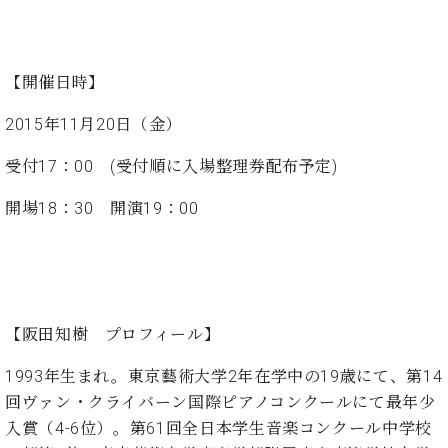
イ
ュ
ブ
ジ
(お
で
ン
タ
ロ
正
ャ
知
コ
イ
グ
オンライン試弾
規
パ
ら
ン
ン
デ
ン
せ・
【開催日時】
メルマガ登録
サ
の
ィ
の
メ
ー
音
ー
2015年11月20日（金）
取
デ
趣
ト
色
ラ
り
ィ
味
/
ー・
受付17：00 (受付順に入場整理券配布予定)
組
ア
か
C.
取
ベ
み
情
ら
ベ
扱
開場18：30 開演19：00
ヒ
報)
本
ヒ
店
シ
格
シ
ピ
ュ
的
ュ
ア
キ
タ
に
タ
ノ
ャ
店
イ
学
イ
製
ン
舗・
ン
ぶ
ン
造
ペ
サ
【阪田知樹 プロフィール】
を
方
レ
番
ー
ロ
弾
ま
ジ
号
ン
1993年生まれ。東京藝術大学2年在学中の19歳にて、第14
ン・
く
で
デ
調
回ヴァン・クライバーン国際ピアノコンクールにて最年少
前
大
ン
律
入賞（4-6位）。第61回全日本学生音楽コンクール中学校
に
コ
歓
ス