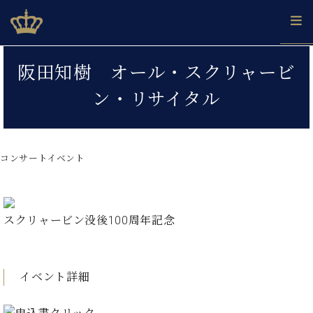
Skip
ベヒシュタインジャパン公式サイト
BECHSTEIN JAPAN Official Site
to
content
カ
阪田知樹 オール・スクリャービ
タ
ベ
ベ
ド
メ
企
ロ
ン・リサイタル
C.
ヒ
ヒ
イ
ル
業
グ
ベ
シ
シ
ツ
マ
情
ヒ
ュ
ュ
の
ガ
報
シ
タ
展
タ
名
会
ュ
コンサートイベント
イ
示
イ
器
員
採
タ
ン
ン
ベ
登
用
イ
で、
の
ヒ
録
情
ン
ピ
演
グ
シ
ご
報
コ
スクリャービン没後100周年記念
ア
奏
ラ
ュ
案
ン
ノ
し
ン
タ
内
サ
技
ベ
た
ド
イ
ー
術
ヒ
い！
ピ
ン
各
イベント詳細
ト /
シ
学
ア
店
C.
ュ
び
ノ
ブ
舗
ベ
ベ
タ