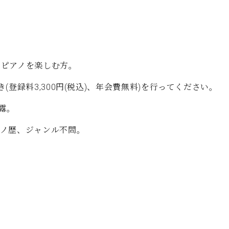
C.ベヒシュタイン コンサート
代理店主催イベント
音楽教室
アップライトピアノ
コンクール
声
音楽教室
でピアノを楽しむ方。
調律)
登録料3,300円(税込)、年会費無料)を行ってください。
露。
アノ歴、ジャンル不問。