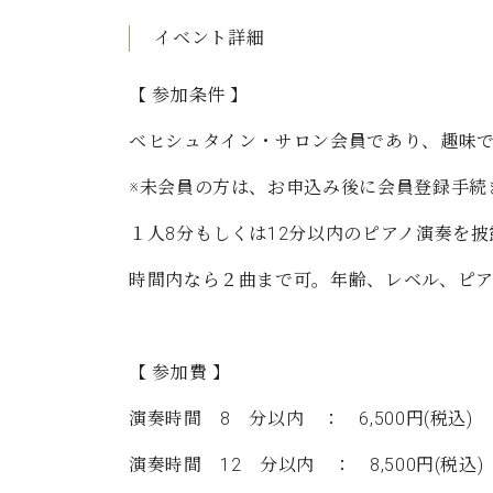
C.ベヒシュタイン コンサート
アクセス
納入実績 
イベント詳細
グランドピアノ
セントラム東京のご案内(PDF)
お問い合わせ
ご愛用者の
【 参加条件 】
C.ベヒシュタイン アカデミー
ベヒシュタイン・サロン会員であり、趣味
アーティストカスタマーサービス(
W.ホフマン プロフェッショナル
※未会員の方は、お申込み後に会員登録手続き(
アフターサービス(調律)
W.ホフマン トラディション
調律師紹介
１人8分もしくは12分以内のピアノ演奏を披
調律料金表
お問い合わせ
時間内なら２曲まで可。年齢、レベル、ピ
W.ホフマン ヴィジョン
尾山調律師のブログ Die Musikgasse（音楽の小道）
C.BECHSTEIN Digital(ベヒシュタイン デジタル)
【 参加費 】
演奏時間 8 分以内 ： 6,500円(税込)
演奏時間 12 分以内 ： 8,500円(税込)