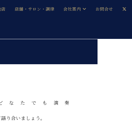
扱店
店舗・サロン・調律
会社案内
お問合せ
企業情報
メルマガ登録
採用情報
ベヒシュタイン・サロン会員
本社：八王子・技術営業センター
ベヒシュタイン・ジャパンブログ
どなたでも演奏
中古】
て語り合いましょう。