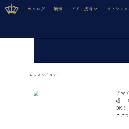
Skip
ベヒシュタインジャパン公式サイト
BECHSTEIN JAPAN Official Site
カタログ
展示
ピアノ技術
ベヒシュタ
to
content
ベヒシュタインのグランドピ
ドイツの名
作ること
ベヒシュタインで、 演奏したい！ 学びたい！ 録音した
C.ベヒシュタイン コンサート / C.ベヒシュタイ
ブランドヒ
音色とタッチ
ベヒシュタイン・
趣味から本格的に学ぶ方まで大歓迎。
音楽家達の
C.ベヒシュタイン コンサート
ベヒシュタイン・ジャパンの
み
ベヒシュタイン・セントラム 東
レッスンイベント
ベヒシュタ
ピアノ製造番号
店長ご挨拶
ベヒシュタ
アマ
展示情報
趣
ホール・スタジオレンタル
ベヒシュタ
ホール・スタジオ空き状況
ここ
動画収録サービス
納入実績 
音楽教室
ピアノのコンシェルジュ