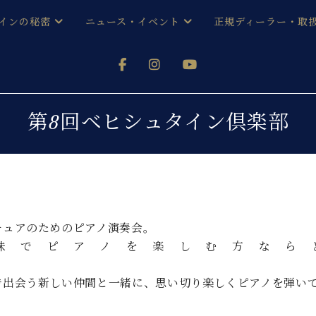
インの秘密
ニュース・イベント
正規ディーラー・取
アノを
器ベヒシュタイン
メルマガ会員登録ご案内
い！ という方は、お近くの直営店舗まで
オンライン試弾
ン レジデンス
ストリー
各店舗からのお知らせ
第8回ベヒシュタイン倶楽部
(入荷情報等)
シューレ音楽教室
声
/
C.ベヒシュタイン レジデンス
取り組
プレスリリース
(お知らせ・メディア情報)
京
インの音色
キャンペーン
スタッフご挨拶
インを弾く前に
チュアのためのピアノ演奏会。
技術者紹介
味でピアノを楽しむ方なら
展示情報【ユーロピアノ特選
コンサート
イン・シューレ
OK！
イベント情報
で出会う新しい仲間と一緒に、思い切り楽しくピアノを弾い
八王子工房ブログ
レッスンイベント
ホール・スタジオ
アクセス
お問い合わせ