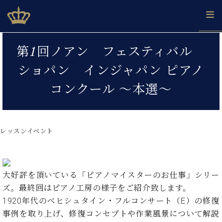
Skip
ベヒシュタインジャパン公式サイト
BECHSTEIN JAPAN Official Site
to
content
カ
第1回ノアン フェスティバル
タ
ベ
ベ
ド
メ
企
ロ
ショパン インジャパン ピアノ
C.
ヒ
ヒ
イ
ル
業
グ
ベ
シ
シ
ツ
マ
情
コンクール ～本選～
ヒ
ュ
ュ
の
ガ
報
シ
タ
展
タ
名
会
ュ
イ
示
イ
器
員
採
タ
ン
ン
ベ
登
用
レッスンイベント
イ
で、
の
ヒ
録
情
ン
ピ
演
グ
シ
ご
報
コ
ア
奏
ラ
ュ
案
ン
ノ
し
ン
タ
内
大好評を頂いている「ピアノマイスターのお仕事」シリー
サ
技
ベ
た
ド
イ
ー
ズ。最終回はピアノ工房の様子をご紹介致します。
術
ヒ
い！
ピ
ン
各
ト /
シ
1920年代のベヒシュタイン・フルコンサート（E）の修復
学
ア
店
C.
ュ
び
ノ
事例を取り上げ、修復コンセプトや作業風景について解説
ブ
舗
ベ
ベ
タ