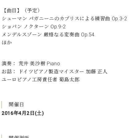
イ
ュ
ブ
ジ
(お
で
ン
タ
ロ
正
【曲目】（予定）
ャ
知
コ
イ
グ
オンライン試弾
規
パ
ら
シューマン パガニーニのカプリスによる練習曲 Op.3-2
ン
ン
デ
ン
せ・
ショパン ノクターン Op.9-2
メルマガ登録
サ
の
ィ
の
メ
ー
音
メンデルスゾーン 厳格なる変奏曲 Op.54
ー
取
デ
趣
ト
色
ラ
ほか
り
ィ
味
/
ー・
組
ア
か
C.
取
ベ
み
情
ら
ベ
扱
演奏： 荒井 美沙樹 Piano
ヒ
報)
本
ヒ
店
シ
お話： ドイツピアノ製造マイスター 加藤 正人
格
シ
ピ
ュ
ユーロピアノ工房責任者 菊島太郎
的
ュ
ア
キ
タ
に
タ
ノ
ャ
店
イ
学
イ
製
ン
舗・
ン
ぶ
ン
造
ペ
サ
開催日
を
方
レ
番
ー
ロ
弾
2016年4月2日(土)
ま
ジ
号
ン
ン・
く
で
デ
調
前
大
ン
律
に
コ
歓
ス