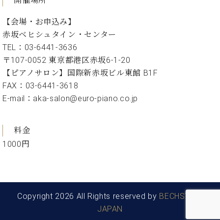
開催場所
ン
迎。
サ
ベ
会
ベヒ
【会場・お申込み】
ー
C.
ヒ
社
シュ
ト
ベ
赤坂ベヒシュタイン・センター
シ
案
ヒ
タイ
TEL：03-6441-3636
ュ
内
シ
タ
レ
〒107-0052 東京都港区赤坂6-1-20
ン・
ュ
イ
ッ
【ピアノサロン】国際新赤坂ビル東館 B1F
シュ
タ
お
ン・
ス
FAX：03-6441-3618
イ
ーレ
問
シ
ン
E-mail：aka-salon@euro-piano.co.jp
ン
合
ュ
イ
音楽
コ
せ
ー
ベ
教室
ン
レ
ン
料金
サ
ト
ー
1000円
納
ベ
ト
入
代
ヒ
グ
シ
実
理
ラ
ュ
績
店
ン
タ
ホ
主
ド
Copyright 2026 All Rights reserved by
BECHSTEIN
イ
ー
催
ピ
JAPAN
ン
ル・
イ
ア