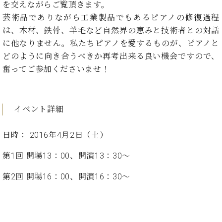
た
を
を交えながらご覧頂きます。
ラ
か
ヒ
ヒ
イ
い！
作
芸術品でありながら工業製品でもあるピアノの修復過程
ン
ら
シ
シ
ン・
録
る
ド
の
は、木材、鉄骨、羊毛など自然界の恵みと技術者との対話
ュ
ュ
サ
音
こ
ヒ
お
タ
タ
に他なりません。私たちピアノを愛するものが、ピアノと
ロ
し
と
ス
知
イ
イ
ン
た
どのように向き合うべきか再考出来る良い機会ですので、
ト
ら
ン
ン
会
い！
奮ってご参加くださいませ！
音
リ
せ
レ
の
員
と
色
ー
(入
ジ
秘
い
と
荷
デ
密
う
ベ
タ
情
ン
イベント詳細
音
方
ヒ
ッ
報
ス
楽
は、
シ
チ
等)
ニ
家
お
日時： 2016年4月2日（土）
ュ
ュ
達
近
タ
ー
ベ
の
プ
く
第1回 開場13：00、開演13：30～
C.
イ
ス・
ヒ
声
レ
の
ベ
ン・
イ
シ
ス
直
第2回 開場16：00、開演16：30～
ヒ
ジ
ベ
ュ
リ
営
シ
ベ
ャ
ン
タ
リ
店
ュ
ヒ
パ
ト
イ
ー
舗
タ
シ
ン
ン・
ス
ま