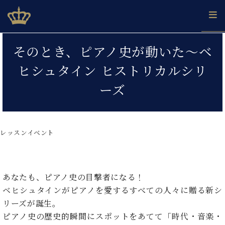
Skip
ベヒシュタインジャパン公式サイト
BECHSTEIN JAPAN Official Site
to
content
カ
そのとき、ピアノ史が動いた～ベ
タ
ベ
ベ
ド
メ
企
ロ
ヒシュタイン ヒストリカルシリ
C.
ヒ
ヒ
イ
ル
業
グ
ベ
シ
シ
ツ
マ
情
ーズ
ヒ
ュ
ュ
の
ガ
報
シ
タ
展
タ
名
会
ュ
イ
示
イ
器
員
採
タ
ン
ン
ベ
登
用
レッスンイベント
イ
で、
の
ヒ
録
情
ン
ピ
演
グ
シ
ご
報
コ
ア
奏
ラ
ュ
案
ン
ノ
し
ン
タ
内
あなたも、ピアノ史の目撃者になる！
サ
技
ベ
た
ド
イ
ー
ベヒシュタインがピアノを愛するすべての人々に贈る新シ
術
ヒ
い！
ピ
ン
各
ト /
シ
リーズが誕生。
学
ア
店
C.
ュ
び
ノ
ピアノ史の歴史的瞬間にスポットをあてて「時代・音楽・
ブ
舗
ベ
ベ
タ