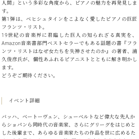
た
を
人間」という多彩な角度から、ピアノの魅力を再発見しま
ラ
か
ヒ
ヒ
イ
い！
作
す。
ン
ら
シ
シ
ン・
録
る
ド
の
第1弾は、ベヒシュタインをこよなく愛したピアノの巨匠
ュ
ュ
サ
音
こ
ヒ
お
タ
タ
フランツ・リスト。
ロ
し
と
ス
知
イ
イ
ン
た
19世紀の音楽界に君臨した巨人の知られざる真実を、
ト
ら
ン
ン
会
い！
Amazon音楽書部門ベストセラーでもある話題の書『フラ
音
リ
せ
レ
の
員
と
ンツ・リストはなぜ女たちを失神させたのか』の著者、浦
色
ー
(入
ジ
秘
い
と
荷
久俊彦氏が、個性あふれるピアニストとともに解き明かし
デ
密
う
ベ
タ
情
ン
ます。
音
方
ヒ
ッ
報
ス
楽
どうぞご期待ください。
は、
シ
チ
等)
ニ
家
お
ュ
ュ
達
近
タ
ー
ベ
の
プ
く
C.
イ
イベント詳細
ス・
ヒ
声
レ
の
ベ
ン・
イ
シ
ス
直
ヒ
ジ
ベ
ュ
リ
営
バッハ、ベートーヴェン、シューベルトなど偉大な先人か
シ
ベ
ャ
ン
タ
リ
店
らショパンら同時代の音楽家、さらにグリーグをはじめと
ュ
ヒ
パ
ト
イ
ー
舗
タ
シ
ン
した後輩まで、あらゆる音楽家たちの作品を世に広めるた
ン・
ス
ま