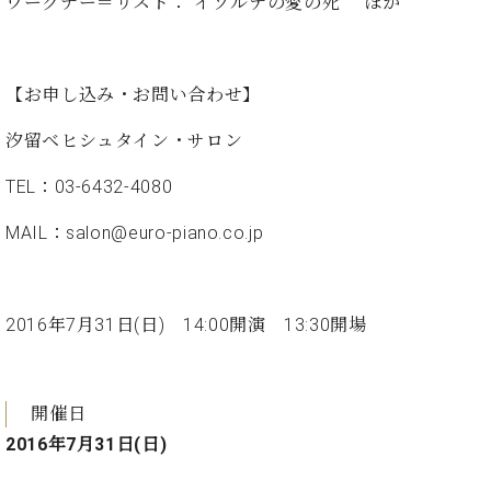
ワーグナー＝リスト：”イゾルデの愛の死” ほか
ン
迎。
サ
ベ
会
ベヒ
ー
C.
ヒ
社
シュ
ト
ベ
シ
案
【お申し込み・お問い合わせ】
ヒ
タイ
ュ
内
シ
タ
レ
ン・
汐留ベヒシュタイン・サロン
ュ
イ
ッ
シュ
タ
お
ン・
ス
TEL：03-6432-4080
イ
ーレ
問
シ
ン
ン
合
ュ
イ
音楽
MAIL：
salon@euro-piano.co.jp
コ
せ
ー
ベ
教室
ン
レ
ン
サ
ト
ー
2016年7月31日(日) 14:00開演 13:30開場
納
ベ
ト
入
代
ヒ
グ
シ
実
理
ラ
ュ
績
店
開催日
ン
タ
ホ
主
ド
2016年7月31日(日)
イ
ー
催
ピ
ン
ル・
イ
ア