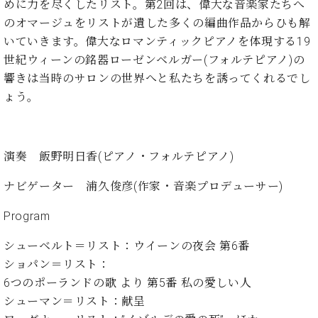
イ
ュ
ブ
めに力を尽くしたリスト。第2回は、偉大な音楽家たちへ
ジ
(お
で
ン
タ
ロ
正
のオマージュをリストが遺した多くの編曲作品からひも解
ャ
知
コ
イ
グ
オンライン試弾
規
いていきます。偉大なロマンティックピアノを体現する19
パ
ら
ン
ン
デ
ン
せ・
世紀ウィーンの銘器ローゼンベルガー(フォルテピアノ)の
メルマガ登録
サ
の
ィ
の
メ
響きは当時のサロンの世界へと私たちを誘ってくれるでし
ー
音
ー
取
デ
趣
ト
色
ょう。
ラ
り
ィ
味
/
ー・
組
ア
か
C.
取
ベ
み
情
ら
ベ
扱
ヒ
報)
演奏 飯野明日香(ピアノ・フォルテピアノ)
本
ヒ
店
シ
格
シ
ピ
ュ
ナビゲーター 浦久俊彦(作家・音楽プロデューサー)
的
ュ
ア
キ
タ
に
タ
ノ
ャ
店
イ
Program
学
イ
製
ン
舗・
ン
ぶ
ン
造
ペ
サ
を
シューベルト＝リスト：ウイーンの夜会 第6番
方
レ
番
ー
ロ
弾
ショパン＝リスト：
ま
ジ
号
ン
ン・
く
で
デ
6つのポーランドの歌 より 第5番 私の愛しい人
調
前
大
ン
律
シューマン＝リスト：献呈
に
コ
歓
ス