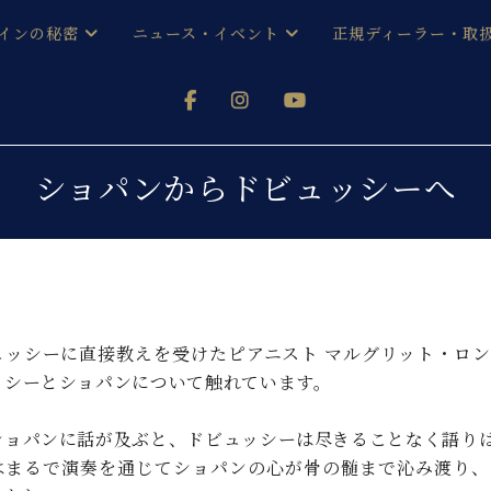
インの秘密
ニュース・イベント
正規ディーラー・取
アノを
器ベヒシュタイン
メルマガ会員登録ご案内
い！ という方は、お近くの直営店舗まで
オンライン試弾
ン レジデンス
ストリー
各店舗からのお知らせ
ショパンからドビュッシーへ
(入荷情報等)
シューレ音楽教室
声
/
C.ベヒシュタイン レジデンス
取り組
プレスリリース
(お知らせ・メディア情報)
京
インの音色
キャンペーン
スタッフご挨拶
インを弾く前に
ュッシーに直接教えを受けたピアニスト マルグリット・ロ
技術者紹介
ッシーとショパンについて触れています。
展示情報【ユーロピアノ特選
コンサート
イン・シューレ
イベント情報
ショパンに話が及ぶと、ドビュッシーは尽きることなく語り
八王子工房ブログ
レッスンイベント
ホール・スタジオ
アクセス
はまるで演奏を通じてショパンの心が骨の髄まで沁み渡り、
お問い合わせ