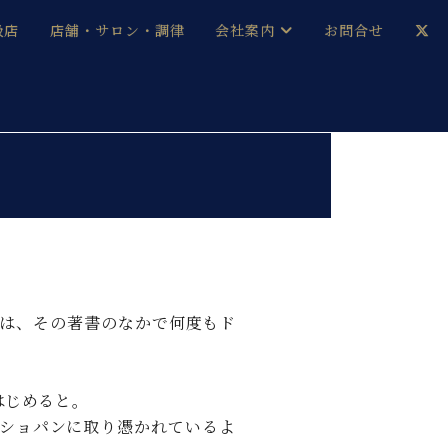
扱店
店舗・サロン・調律
会社案内
お問合せ
企業情報
メルマガ登録
採用情報
ベヒシュタイン・サロン会員
本社：八王子・技術営業センター
ベヒシュタイン・ジャパンブログ
ンは、その著書のなかで何度もド
中古】
はじめると。
ショパンに取り憑かれているよ