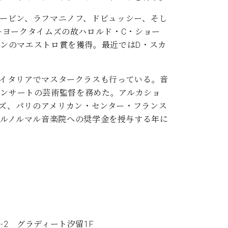
ービン、ラフマニノフ、ドビュッシー、そし
ーヨークタイムズの故ハロルド・C・ショー
ンのマエストロ賞を獲得。最近ではD・スカ
イタリアでマスタークラスも行っている。音
」コンサートの芸術監督を務めた。アルカショ
シリーズ、パリのアメリカン・センター・フランス
rrosse”、エコールノルマル音楽院への奨学金を授与する年に
8-2 グラディート汐留1F