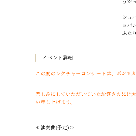
うだ
C.ベヒシュタイン コンサート
アクセス
納入実績 
グランドピアノ
セントラム東京のご案内(PDF)
ショ
お問い合わせ
ご愛用者の
ョパ
C.ベヒシュタイン アカデミー
ふた
アーティストカスタマーサービス(
W.ホフマン プロフェッショナル
アフターサービス(調律)
イベント詳細
W.ホフマン トラディション
調律師紹介
調律料金表
この度のレクチャーコンサートは、ボンヌ
お問い合わせ
W.ホフマン ヴィジョン
尾山調律師のブログ Die Musikgasse（音楽の小道）
楽しみにしていただいていたお客さまには
C.BECHSTEIN Digital(ベヒシュタイン デジタル)
い申し上げます。
≪演奏曲(予定)≫