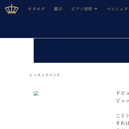
Skip
ベヒシュタインジャパン公式サイト
BECHSTEIN JAPAN Official Site
カタログ
展示
ピアノ技術
ベヒシュタ
to
content
ベヒシュタインのグランドピ
ドイツの名
作ること
ベヒシュタインで、 演奏したい！ 学びたい！ 録音した
C.ベヒシュタイン コンサート / C.ベヒシュタイ
ブランドヒ
音色とタッチ
ベヒシュタイン・
趣味から本格的に学ぶ方まで大歓迎。
音楽家達の
C.ベヒシュタイン コンサート
ベヒシュタイン・ジャパンの
み
ベヒシュタイン・セントラム 東
レッスンイベント
ベヒシュタ
ピアノ製造番号
店長ご挨拶
ベヒシュタ
ドビ
展示情報
ビュ
ホール・スタジオレンタル
ベヒシュタ
ホール・スタジオ空き状況
こと
動画収録サービス
納入実績 
音楽教室
それ
ピアノのコンシェルジュ