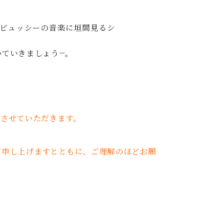
C.ベヒシュタイン レジデンス
アップライトピアノ
ビュッシーの音楽に垣間見るシ
いていきましょう―。
とさせていただきます。
び申し上げますとともに、ご理解のほどお願