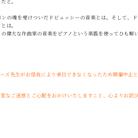
ったと。
C.ベヒシュタイン コンサート
代理店主催イベント
音楽教室
アップライトピアノ
パンの魂を受けついだドビュッシーの音楽とは。そして、ド
コンクール
声
ンとは。
りの偉大な作曲家の音楽をピアノという楽器を使ってひも解
音楽教室
調律)
カーズ先生がお怪我により来日できなくなったため開催中止
大変なご迷惑とご心配をおかけいたしますこと、心よりお詫