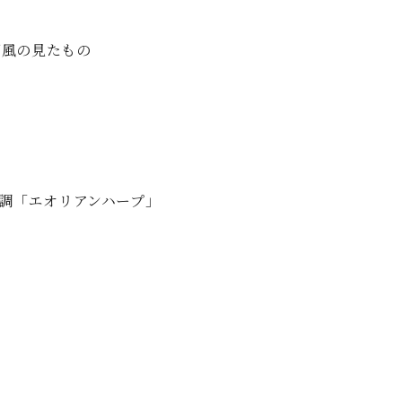
西風の見たもの
イ長調「エオリアンハープ」