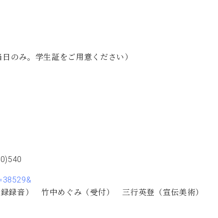
0円（当日のみ。学生証をご用意ください）
)540
d=38529&
記録録音） 竹中めぐみ（受付） 三行英登（宣伝美術）