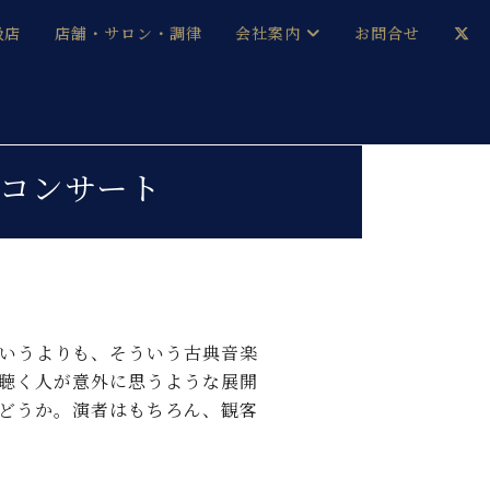
扱店
店舗・サロン・調律
会社案内
お問合せ
企業情報
メルマガ登録
採用情報
るコンサート
ベヒシュタイン・サロン会員
本社：八王子・技術営業センター
ベヒシュタイン・ジャパンブログ
いうよりも、そういう古典音楽
聴く人が意外に思うような展開
中古】
どうか。演者はもちろん、観客
思いますよ。