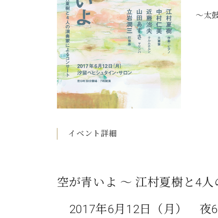
C.ベヒシュタイン コンサート
アクセス
納入実績 
～太
グランドピアノ
セントラム東京のご案内(PDF)
お問い合わせ
ご愛用者の
C.ベヒシュタイン アカデミー
アーティストカスタマーサービス(
W.ホフマン プロフェッショナル
アフターサービス(調律)
W.ホフマン トラディション
調律師紹介
調律料金表
お問い合わせ
W.ホフマン ヴィジョン
イベント詳細
尾山調律師のブログ Die Musikgasse（音楽の小道）
C.BECHSTEIN Digital(ベヒシュタイン デジタル)
空が青いよ ～ 江村夏樹と4
2017年6月12日（月） 夜6