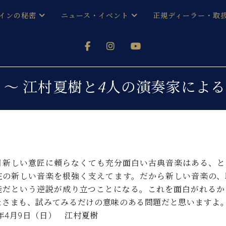
インの秘密
ニュース・イベント
正規ディーラー・取
アノを
器ベヒシュタイン
メルマガ会員登録ご案内
い！ という方は、お近くの直営店舗まで
オンライン試弾
ン レジデンス
ストリー
各店舗からのお知らせ
 ～ 江村夏樹と4人の演奏家によ
(入荷情報等)
シューレ音楽教室
声
/
C.ベヒシュタイン レジデンス
取り組
プレスリリース
(お知らせ・メディア情報)
京
インの音色
キャンペーン
スタッフご挨拶
インを弾く前に
目新しい意匠に頼らなくても充分面白い古典音楽はある、と
技術者紹介
在の新しい音楽を根強く支えてます。だから新しい音楽の、
展示情報【ユーロピアノ特選
コンサート
イン・シューレ
能だという逆説が成り立つことになる。これを面白がれるか
イベント情報
なさまも、試みてみるだけの意味のある問題だと
八王子工房ブログ
レッスンイベント
ホール・スタジオ
アクセス
7年4月9日（日） 江村夏樹
お問い合わせ