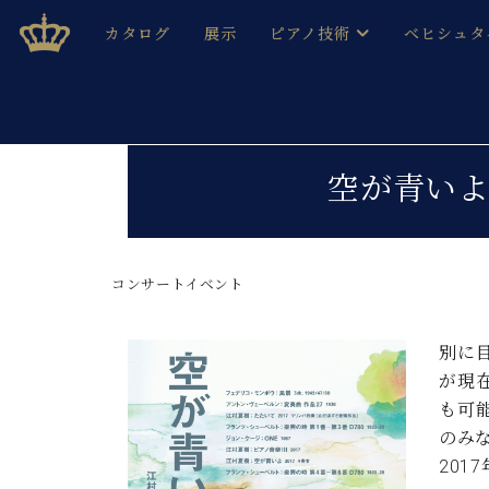
Skip
ベヒシュタインジャパン公式サイト
BECHSTEIN JAPAN Official Site
カタログ
展示
ピアノ技術
ベヒシュタ
to
content
ベヒシュタインのグランドピ
ドイツの名
作ること
ベヒシュタインで、 演奏したい！ 学びたい！ 録音した
C.ベヒシュタイン コンサート / C.ベヒシュタイ
ブランドヒ
空が青いよ
音色とタッチ
ベヒシュタイン・
趣味から本格的に学ぶ方まで大歓迎。
音楽家達の
C.ベヒシュタイン コンサート
ベヒシュタイン・ジャパンの
み
ベヒシュタイン・セントラム 東
コンサートイベント
ベヒシュタ
ピアノ製造番号
店長ご挨拶
ベヒシュタ
別に
展示情報
が現
ホール・スタジオレンタル
ベヒシュタ
も可
ホール・スタジオ空き状況
のみ
動画収録サービス
納入実績 
音楽教室
201
ピアノのコンシェルジュ