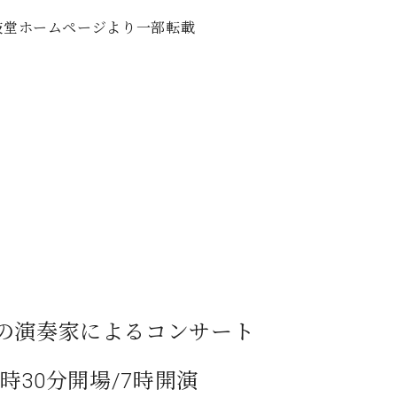
C.ベヒシュタイン コンサート
代理店主催イベント
音楽教室
鼓堂ホームページより一部転載
アップライトピアノ
コンクール
声
音楽教室
調律)
人の演奏家によるコンサート
時30分開場/7時開演