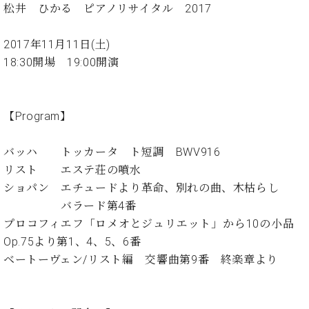
イ
ュ
ブ
松井 ひかる ピアノリサイタル 2017
ジ
(お
で
ン
タ
ロ
正
ャ
知
コ
イ
グ
オンライン試弾
規
パ
ら
2017年11月11日(土)
ン
ン
デ
ン
せ・
メルマガ登録
サ
の
18:30開場 19:00開演
ィ
の
メ
ー
音
ー
取
デ
趣
ト
色
ラ
り
ィ
味
/
ー・
【Program】
組
ア
か
C.
取
ベ
み
情
ら
ベ
扱
ヒ
報)
バッハ トッカータ ト短調 BWV916
本
ヒ
店
シ
格
シ
ピ
リスト エステ荘の噴水
ュ
的
ュ
ア
キ
ショパン エチュードより革命、別れの曲、木枯らし
タ
に
タ
ノ
ャ
店
イ
バラード第4番
学
イ
製
ン
舗・
ン
プロコフィエフ「ロメオとジュリエット」から10の小品
ぶ
ン
造
ペ
サ
を
Op.75より第1、4、5、6番
方
レ
番
ー
ロ
弾
ま
ジ
号
ン
ベートーヴェン/リスト編 交響曲第9番 終楽章より
ン・
く
で
デ
調
前
大
ン
律
に
コ
歓
ス