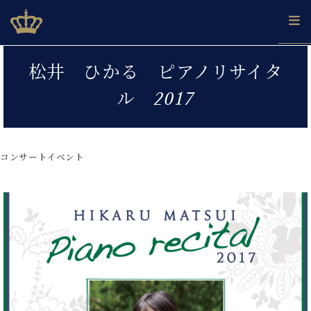
Skip
ベヒシュタインジャパン公式サイト
BECHSTEIN JAPAN Official Site
to
content
カ
松井 ひかる ピアノリサイタ
タ
ベ
ベ
ド
メ
企
ロ
ル 2017
C.
ヒ
ヒ
イ
ル
業
グ
ベ
シ
シ
ツ
マ
情
ヒ
ュ
ュ
の
ガ
報
シ
タ
展
タ
名
会
ュ
コンサートイベント
イ
示
イ
器
員
採
タ
ン
ン
ベ
登
用
イ
で、
の
ヒ
録
情
ン
ピ
演
グ
シ
ご
報
コ
ア
奏
ラ
ュ
案
ン
ノ
し
ン
タ
内
サ
技
ベ
た
ド
イ
ー
術
ヒ
い！
ピ
ン
各
ト /
シ
学
ア
店
C.
ュ
び
ノ
ブ
舗
ベ
ベ
タ