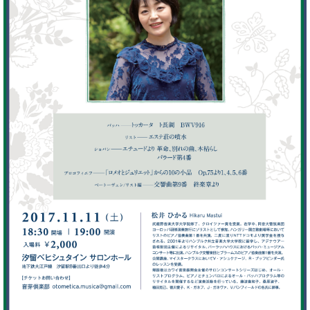
た
を
ラ
か
ヒ
ヒ
イ
い！
作
ン
ら
シ
シ
ン・
録
る
ド
の
ュ
ュ
サ
音
こ
ヒ
お
タ
タ
ロ
し
と
ス
知
イ
イ
ン
た
ト
ら
ン
ン
会
い！
音
リ
せ
レ
の
員
と
色
ー
(入
ジ
秘
い
と
荷
デ
密
う
ベ
タ
情
ン
音
方
ヒ
ッ
報
ス
楽
は、
シ
チ
等)
ニ
家
お
ュ
ュ
達
近
タ
ー
ベ
の
プ
く
C.
イ
ス・
ヒ
声
レ
の
ベ
ン・
イ
シ
ス
直
ヒ
ジ
ベ
ュ
リ
営
シ
ベ
ャ
ン
タ
リ
店
ュ
ヒ
パ
ト
イ
ー
舗
タ
シ
ン
ン・
ス
ま