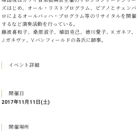
帰国後はカワイ音楽振興会主催のサロンコンサートシリー
・
ス
ベ
ノ
セ
ズはじめ、オール・リストプログラム、ピアノとチェンバ
タ
ン
ン
ロによるオールバッハ・プログラム等のリサイタルを開催
ジ
ト
ト
C.
するなど演奏活動を行っている。
オ
ラ
ベ
ム
藤波喜和子、桑原淑子、植田克己、徳川愛子、K.ガネフ、
ヒ
コ
東
シ
J.ガネヴァ、V.バンフィールドの各氏に師事。
納
ン
京
ュ
入
ク
タ
実
ー
イ
績
ル
店
イベント詳細
ン
音
長
コ
楽
ご
音
ン
教
挨
楽
サ
室
拶
教
ー
開催日
展
室
ト
示
2017年11月11日(土)
ご
ア
情
愛
ッ
報
用
プ
ホー
者
開催場所
ラ
ル・
の
イ
スタ
声