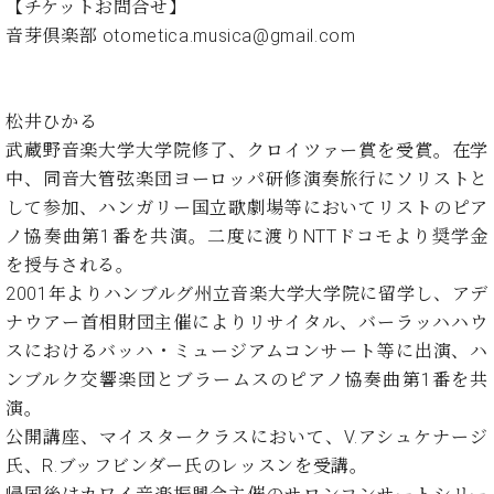
ン
【チケットお問合せ】
迎。
サ
音芽倶楽部 otometica.musica@gmail.com
ベ
会
ベヒ
ー
C.
ヒ
社
シュ
ト
ベ
シ
案
ヒ
タイ
ュ
内
松井ひかる
シ
タ
レ
ン・
ュ
武蔵野音楽大学大学院修了、クロイツァー賞を受賞。在学
イ
ッ
シュ
タ
中、同音大管弦楽団ヨーロッパ研修演奏旅行にソリストと
お
ン・
ス
イ
ーレ
問
シ
ン
して参加、ハンガリー国立歌劇場等においてリストのピア
ン
合
ュ
イ
音楽
ノ協奏曲第1番を共演。二度に渡りNTTドコモより奨学金
コ
せ
ー
ベ
教室
を授与される。
ン
レ
ン
2001年よりハンブルグ州立音楽大学大学院に留学し、アデ
サ
ト
ー
ナウアー首相財団主催によりリサイタル、バーラッハハウ
納
ベ
ト
スにおけるバッハ・ミュージアムコンサート等に出演、ハ
入
代
ヒ
グ
ンブルク交響楽団とブラームスのピアノ協奏曲第1番を共
シ
実
理
ラ
ュ
演。
績
店
ン
タ
ホ
主
公開講座、マイスタークラスにおいて、V.アシュケナージ
ド
イ
ー
催
ピ
氏、R.ブッフビンダー氏のレッスンを受講。
ン
ル・
イ
ア