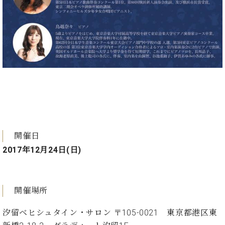
プ
室
ラ
ピ
イ
ア
ト
ノ
ピ
の
ア
コ
ノ
ン
シ
ェ
C.
ル
ベ
ジ
ヒ
ュ
シ
ア
開催日
ュ
ク
タ
2017年12月24日(日)
セ
イ
ス
ン
セン
ア
開催場所
トラ
カ
ム東
デ
汐留ベヒシュタイン・サロン 〒105-0021 東京都港区東
京の
ミ
ご案