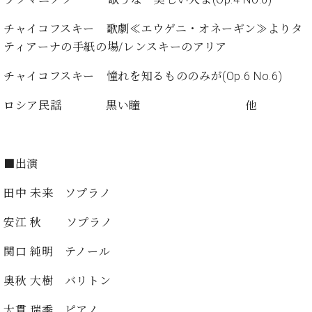
ン
迎。
サ
ベ
会
ベヒ
チャイコフスキー 歌劇≪エウゲニ・オネーギン≫よりタ
ー
C.
ヒ
社
シュ
ティアーナの手紙の場/レンスキーのアリア
ト
ベ
シ
案
ヒ
タイ
ュ
内
チャイコフスキー 憧れを知るもののみが(Op.6 No.6)
シ
タ
レ
ン・
ュ
イ
ッ
ロシア民謡 黒い瞳 他
シュ
タ
お
ン・
ス
イ
ーレ
問
シ
ン
ン
合
ュ
イ
音楽
コ
せ
ー
ベ
■出演
教室
ン
レ
ン
サ
ト
田中 未来 ソプラノ
ー
納
ベ
ト
安江 秋 ソプラノ
入
代
ヒ
グ
シ
実
理
ラ
関口 純明 テノール
ュ
績
店
ン
タ
ホ
主
ド
奥秋 大樹 バリトン
イ
ー
催
ピ
ン
ル・
イ
ア
大貫 瑞季 ピアノ