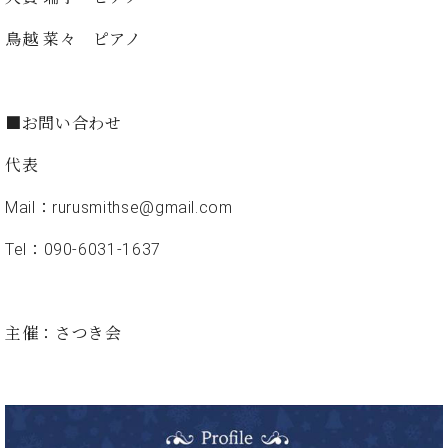
・
ス
ベ
ノ
セ
タ
ン
鳥越 菜々 ピアノ
ン
ジ
ト
ト
C.
オ
ラ
ベ
ム
ヒ
コ
東
■お問い合わせ
シ
納
ン
京
ュ
入
ク
代表
タ
実
ー
イ
績
ル
店
Mail：rurusmithse@gmail.com
ン
音
長
コ
楽
ご
Tel：090-6031-1637
音
ン
教
挨
楽
サ
室
拶
教
ー
展
室
ト
示
主催：さつき会
ご
ア
情
愛
ッ
報
用
プ
ホー
者
ラ
ル・
の
イ
スタ
声