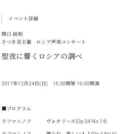
イ
ュ
ブ
ジ
(お
で
ン
タ
ロ
正
ャ
知
コ
イ
グ
オンライン試弾
規
パ
ら
イベント詳細
ン
ン
デ
ン
せ・
メルマガ登録
サ
の
ィ
の
メ
ー
音
関口 純明
ー
取
デ
趣
ト
色
ラ
さつき会主催 ロシア声楽コンサート
り
ィ
味
/
ー・
組
ア
か
C.
取
聖夜に響くロシアの調べ
ベ
み
情
ら
ベ
扱
ヒ
報)
本
ヒ
店
シ
格
シ
ピ
ュ
的
ュ
ア
キ
タ
2017年12月24日(日) 15:30開場 16:00開演
に
タ
ノ
ャ
店
イ
学
イ
製
ン
舗・
ン
ぶ
ン
造
ペ
サ
を
方
レ
番
ー
ロ
弾
■プログラム
ま
ジ
号
ン
ン・
く
で
デ
調
ラフマニノフ ヴォカリーズ(Op.34 No.14)
前
大
ン
律
に
コ
歓
ス
ラフマニノフ 歌うな 美しい人よ(Op.4 No.6)