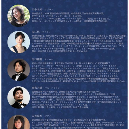
ト
ジオ
ピ
レン
ア
タル
ノ
ホー
ル・
C.
スタ
ベ
ジオ
ヒ
空き
シ
状況
ュ
動
タ
画
イ
収
ン
録
レ
サ
ジ
ー
デ
ビ
ン
ス
ス
音
ア
楽
ッ
教