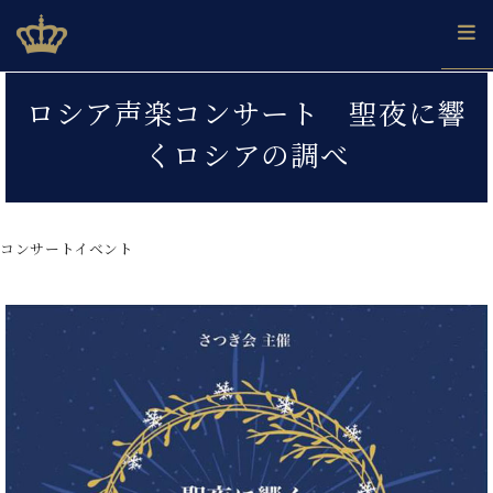
Skip
ベヒシュタインジャパン公式サイト
BECHSTEIN JAPAN Official Site
to
content
カ
ロシア声楽コンサート 聖夜に響
タ
ベ
ベ
ド
メ
企
ロ
くロシアの調べ
C.
ヒ
ヒ
イ
ル
業
グ
ベ
シ
シ
ツ
マ
情
ヒ
ュ
ュ
の
ガ
報
シ
タ
展
タ
名
会
ュ
コンサートイベント
イ
示
イ
器
員
採
タ
ン
ン
ベ
登
用
イ
で、
の
ヒ
録
情
ン
ピ
演
グ
シ
ご
報
コ
ア
奏
ラ
ュ
案
ン
ノ
し
ン
タ
内
サ
技
ベ
た
ド
イ
ー
術
ヒ
い！
ピ
ン
各
ト /
シ
学
ア
店
C.
ュ
び
ノ
ブ
舗
ベ
ベ
タ