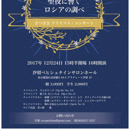
た
を
ラ
か
ヒ
ヒ
イ
い！
作
ン
ら
シ
シ
ン・
録
る
ド
の
ュ
ュ
サ
音
こ
ヒ
お
タ
タ
ロ
し
と
ス
知
イ
イ
ン
た
ト
ら
ン
ン
会
い！
音
リ
せ
レ
の
員
と
色
ー
(入
ジ
秘
い
と
荷
デ
密
う
ベ
タ
情
ン
音
方
ヒ
ッ
報
ス
楽
は、
シ
チ
等)
ニ
家
お
ュ
ュ
達
近
タ
ー
ベ
の
プ
く
C.
イ
ス・
ヒ
声
レ
の
ベ
ン・
イ
シ
ス
直
ヒ
ジ
ベ
ュ
リ
営
シ
ベ
ャ
ン
タ
リ
店
ュ
ヒ
パ
ト
イ
ー
舗
タ
シ
ン
ン・
ス
ま