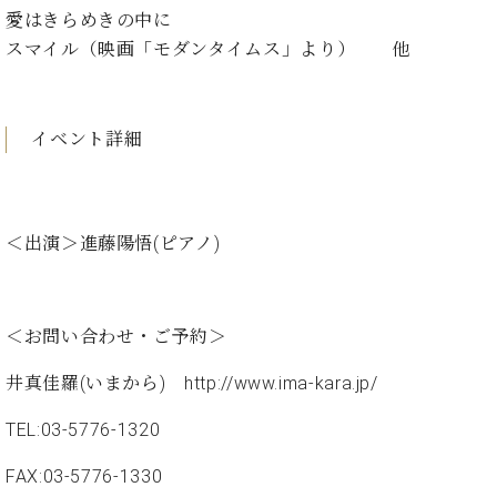
ン
迎。
愛はきらめきの中に
サ
ベ
会
ベヒ
スマイル（映画「モダンタイムス」より） 他
ー
C.
ヒ
社
シュ
ト
ベ
シ
案
ヒ
タイ
ュ
内
シ
タ
レ
ン・
イベント詳細
ュ
イ
ッ
シュ
タ
お
ン・
ス
イ
ーレ
問
シ
ン
ン
合
ュ
イ
音楽
＜出演＞
進藤陽悟(ピアノ)
コ
せ
ー
ベ
教室
ン
レ
ン
サ
ト
ー
＜お問い合わせ・ご予約＞
納
ベ
ト
入
代
ヒ
グ
井真佳羅(いまから)
http://www.ima-kara.jp/
シ
実
理
ラ
ュ
績
店
ン
TEL:03-5776-1320
タ
ホ
主
ド
イ
ー
催
ピ
FAX:03-5776-1330
ン
ル・
イ
ア