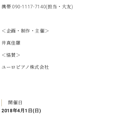
・
ス
ベ
ノ
セ
携帯:090-1117-7140(担当・大友)
タ
ン
ン
ジ
ト
ト
C.
オ
ラ
ベ
ム
ヒ
＜企画・制作・主催＞
コ
東
シ
納
ン
京
井真佳羅
ュ
入
ク
タ
実
ー
＜協賛＞
イ
績
ル
店
ン
音
長
ユーロピアノ株式会社
コ
楽
ご
音
ン
教
挨
楽
サ
室
拶
教
ー
展
室
ト
示
ご
ア
情
開催日
愛
ッ
報
用
2018年4月1日(日)
プ
ホー
者
ラ
ル・
の
イ
スタ
声