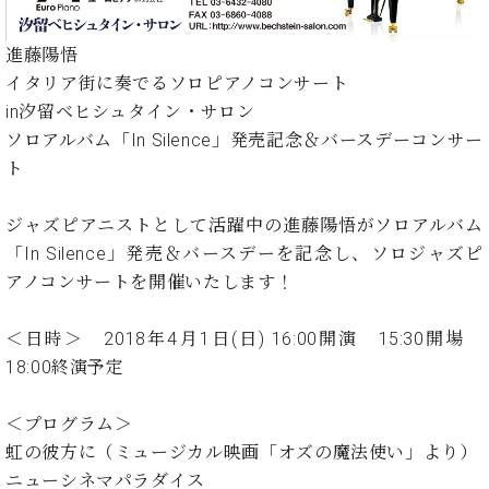
イ
ュ
ブ
ジ
(お
で
ン
タ
ロ
正
ャ
知
コ
イ
グ
オンライン試弾
規
進藤陽悟
パ
ら
ン
ン
デ
イタリア街に奏でるソロピアノコンサート
ン
せ・
メルマガ登録
サ
の
ィ
in汐留ベヒシュタイン・サロン
の
メ
ー
音
ー
取
デ
ソロアルバム「In Silence」発売記念＆バースデーコンサー
趣
ト
色
ラ
り
ィ
ト
味
/
ー・
組
ア
か
C.
取
ベ
み
情
ら
ベ
扱
ジャズピアニストとして活躍中の進藤陽悟がソロアルバム
ヒ
報)
本
ヒ
店
シ
「In Silence」発売＆バースデーを記念し、ソロジャズピ
格
シ
ピ
ュ
アノコンサートを開催いたします！
的
ュ
ア
キ
タ
に
タ
ノ
ャ
店
イ
学
イ
製
ン
＜日時＞ 2018年4月1日(日) 16:00開演 15:30開場
舗・
ン
ぶ
ン
造
ペ
サ
18:00終演予定
を
方
レ
番
ー
ロ
弾
ま
ジ
号
ン
ン・
く
＜プログラム＞
で
デ
調
前
虹の彼方に（ミュージカル映画「オズの魔法使い」より）
大
ン
律
に
コ
ニューシネマパラダイス
歓
ス