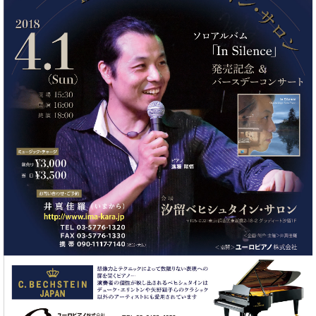
た
を
ラ
か
ヒ
ヒ
イ
い！
作
ン
ら
シ
シ
ン・
録
る
ド
の
ュ
ュ
サ
音
こ
ヒ
お
タ
タ
ロ
し
と
ス
知
イ
イ
ン
た
ト
ら
ン
ン
会
い！
音
リ
せ
レ
の
員
と
色
ー
(入
ジ
秘
い
と
荷
デ
密
う
ベ
タ
情
ン
音
方
ヒ
ッ
報
ス
楽
は、
シ
チ
等)
ニ
家
お
ュ
ュ
達
近
タ
ー
ベ
の
プ
く
C.
イ
ス・
ヒ
声
レ
の
ベ
ン・
イ
シ
ス
直
ヒ
ジ
ベ
ュ
リ
営
シ
ベ
ャ
ン
タ
リ
店
ュ
ヒ
パ
ト
イ
ー
舗
タ
シ
ン
ン・
ス
ま