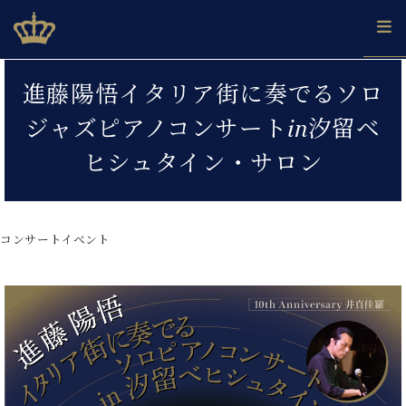
Skip
ベヒシュタインジャパン公式サイト
BECHSTEIN JAPAN Official Site
to
content
カ
進藤陽悟イタリア街に奏でるソロ
タ
ベ
ベ
ド
メ
企
ロ
ジャズピアノコンサートin汐留ベ
C.
ヒ
ヒ
イ
ル
業
グ
ベ
シ
シ
ツ
マ
情
ヒシュタイン・サロン
ヒ
ュ
ュ
の
ガ
報
シ
タ
展
タ
名
会
ュ
イ
示
イ
器
員
採
タ
ン
ン
ベ
登
用
コンサートイベント
イ
で、
の
ヒ
録
情
ン
ピ
演
グ
シ
ご
報
コ
ア
奏
ラ
ュ
案
ン
ノ
し
ン
タ
内
サ
技
ベ
た
ド
イ
ー
術
ヒ
い！
ピ
ン
各
ト /
シ
学
ア
店
C.
ュ
び
ノ
ブ
舗
ベ
ベ
タ