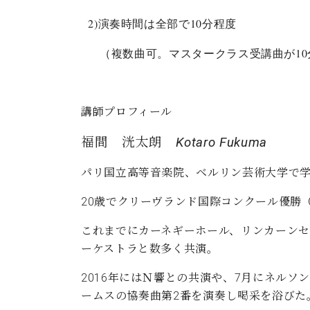
2)演奏時間は全部で10分程度
（複数曲可。マスタークラス受講曲が10
講師プロフィール
福間 洸太朗
Kotaro
Fukuma
パリ国立高等音楽院、ベルリン芸術大学で
20歳でクリーヴランド国際コンクール優勝
これまでにカーネギーホール、リンカーンセ
ーケストラと数多く共演。
2016年にはＮ響との共演や、7月にネル
ームスの協奏曲第2番を演奏し喝采を浴びた