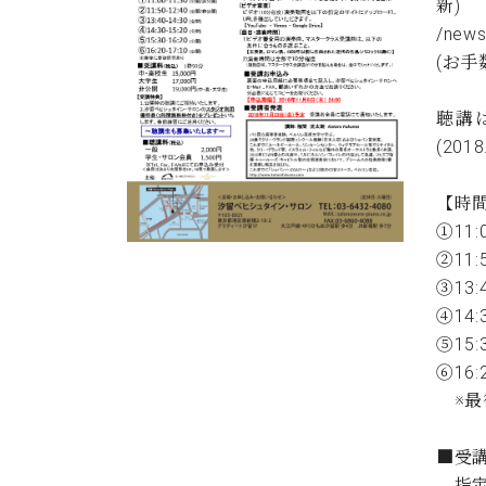
新)
C.ベヒシュタイン コンサート
アクセス
納入実績 
/news
グランドピアノ
セントラム東京のご案内(PDF)
(お
お問い合わせ
ご愛用者の
C.ベヒシュタイン アカデミー
聴講
アーティストカスタマーサービス(
(201
W.ホフマン プロフェッショナル
アフターサービス(調律)
【時
W.ホフマン トラディション
調律師紹介
①11:
調律料金表
②11:
お問い合わせ
W.ホフマン ヴィジョン
③13:4
尾山調律師のブログ Die Musikgasse（音楽の小道）
④14:3
C.BECHSTEIN Digital(ベヒシュタイン デジタル)
⑤15:3
⑥16:2
※最
■受
指定