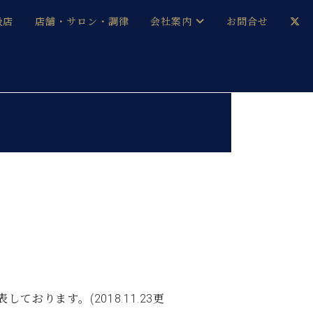
扱店
店舗・サロン・調律
会社案内
お問合せ
企業情報
メルマガ登録
採用情報
ス
ベヒシュタイン・サロン会員
本社：八王子・技術営業センター
ベヒシュタイン・ジャパンブログ
中古】
ります。(2018.11.23更