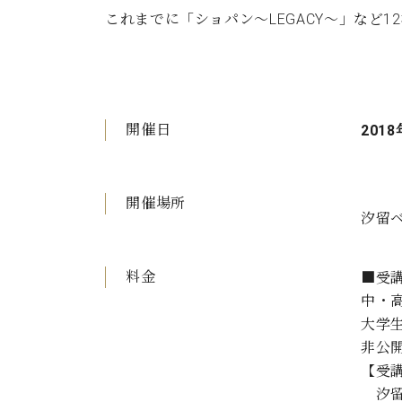
これまでに「ショパン〜LEGACY〜」など
開催日
2018
開催場所
汐留ベ
料金
■受講
中・高
大学
非公開
【受
汐留