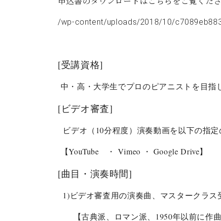
申込書のダウンロードはこちらをご覧くだ
/wp-content/uploads/2018/10/c7089eb8
[
受講資格
]
中・高・大学生でプロのピアニストを目指
[
ビデオ審査
]
ビデオ（10分程度）演奏動画を以下の指定
【YouTube
・
Vimeo
・
Google
Drive】
[
曲目・演奏時間
]
1)ビデオ審査用の演奏曲、マスタークラス
【
古典派、ロマン派、
1950
年以前に作