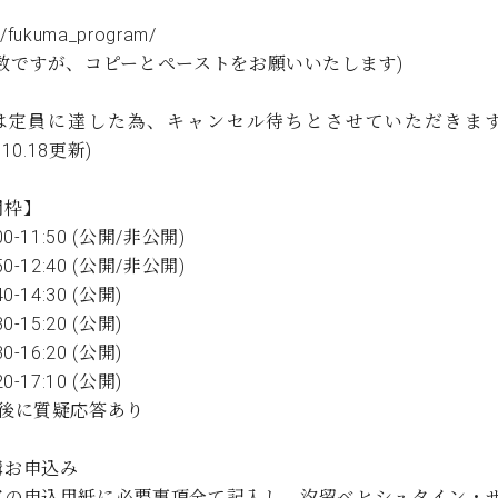
C.ベヒシュタイン コンサート
代理店主催イベント
音楽教室
/fukuma_program/
アップライトピアノ
手数ですが、コピーとペーストをお願いいたします)
コンクール
声
は定員に達した為、キャンセル待ちとさせていただきま
音楽教室
調律)
8.10.18更新)
間枠】
00-11:50 (公開/非公開)
50-12:40 (公開/非公開)
0-14:30 (公開)
0-15:20 (公開)
0-16:20 (公開)
0-17:10 (公開)
後に質疑応答あり
講お申込み
の申込用紙に必要事項全て記入し、汐留ベヒシュタイン・