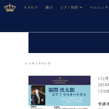
Skip
ベヒシュタインジャパン公式サイト
BECHSTEIN JAPAN Official Site
カタログ
展示
ピアノ技術
ベヒシュタ
to
content
ベヒシュタインのグランドピ
ドイツの名
作ること
ベヒシュタインで、 演奏したい！ 学びたい！ 録音した
C.ベヒシュタイン コンサート / C.ベヒシュタイ
ブランドヒ
音色とタッチ
ベヒシュタイン・
趣味から本格的に学ぶ方まで大歓迎。
音楽家達の
C.ベヒシュタイン コンサート
ベヒシュタイン・ジャパンの
み
ベヒシュタイン・セントラム 東
レッスンイベント
ベヒシュタ
ピアノ製造番号
店長ご挨拶
ベヒシュタ
※12
展示情報
201
ホール・スタジオレンタル
ベヒシュタ
13:0
ホール・スタジオ空き状況
動画収録サービス
納入実績 
音楽教室
受講者
ピアノのコンシェルジュ