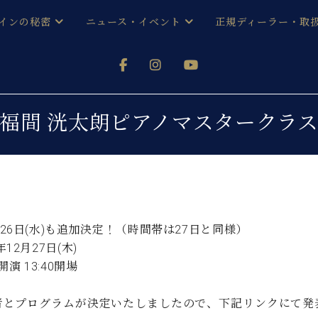
インの秘密
ニュース・イベント
正規ディーラー・取
アノを
器ベヒシュタイン
メルマガ会員登録ご案内
い！ という方は、お近くの直営店舗まで
オンライン試弾
ン レジデンス
ストリー
各店舗からのお知らせ
福間 洸太朗ピアノマスタークラ
(入荷情報等)
シューレ音楽教室
声
/
C.ベヒシュタイン レジデンス
取り組
プレスリリース
(お知らせ・メディア情報)
京
インの音色
キャンペーン
スタッフご挨拶
インを弾く前に
月26日(水)も追加決定！（時間帯は27日と同様）
技術者紹介
8年12月27日(木)
展示情報【ユーロピアノ特選
コンサート
イン・シューレ
0開演 13:40開場
イベント情報
八王子工房ブログ
レッスンイベント
ホール・スタジオ
アクセス
とプログラムが決定いたしましたので、下記リンクにて発表してお
お問い合わせ