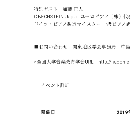
C.ベヒシュタイン コンサート
アクセス
納入実績 
特別ゲスト 加藤 正人
グランドピアノ
セントラム東京のご案内(PDF)
C.BECHSTEIN Japan ユーロピアノ（株
お問い合わせ
ご愛用者の
ドイツ・ピアノ製造マイスター 一級ピアノ
C.ベヒシュタイン アカデミー
アーティストカスタマーサービス(
W.ホフマン プロフェッショナル
■お問い合わせ 関東地区学会事務局 中島龍一 ryu.
アフターサービス(調律)
W.ホフマン トラディション
調律師紹介
※全国大学音楽教育学会URL http://nacome.
調律料金表
お問い合わせ
W.ホフマン ヴィジョン
尾山調律師のブログ Die Musikgasse（音楽の小道）
イベント詳細
C.BECHSTEIN Digital(ベヒシュタイン デジタル)
開催日
2019