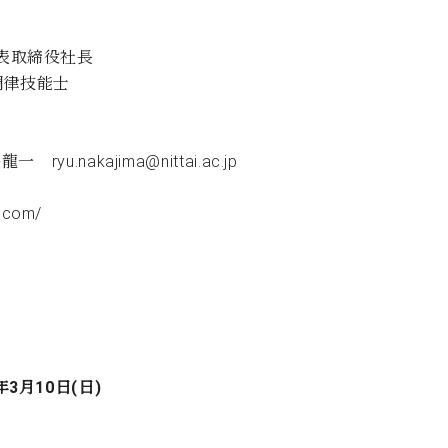
C.ベヒシュタイン コンサート
代理店主催イベント
音楽教室
アップライトピアノ
）代表取締役社長
コンクール
声
調律技能士
音楽教室
調律)
nakajima@nittai.ac.jp
com/
年3月10日(日)