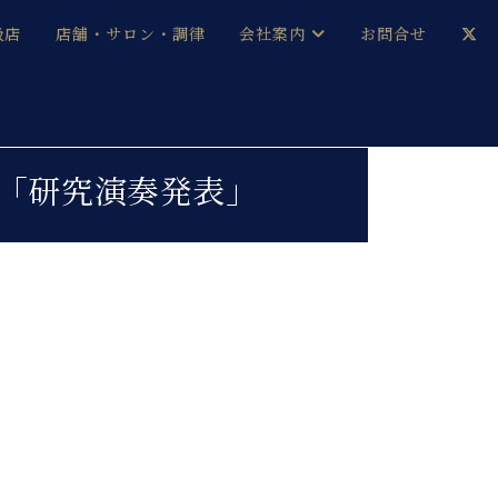
扱店
店舗・サロン・調律
会社案内
お問合せ
企業情報
メルマガ登録
採用情報
会「研究演奏発表」
ベヒシュタイン・サロン会員
本社：八王子・技術営業センター
ベヒシュタイン・ジャパンブログ
中古】