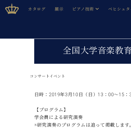
Skip
ベヒシュタインジャパン公式サイト
BECHSTEIN JAPAN Official Site
カタログ
展示
ピアノ技術
ベヒシュタ
to
content
ベヒシュタインのグランドピ
ドイツの名
作ること
ベヒシュタインで、 演奏したい！ 学びたい！ 録音した
C.ベヒシュタイン コンサート / C.ベヒシュタイ
ブランドヒ
全国大学音楽教育
音色とタッチ
ベヒシュタイン・
趣味から本格的に学ぶ方まで大歓迎。
音楽家達の
C.ベヒシュタイン コンサート
ベヒシュタイン・ジャパンの
み
ベヒシュタイン・セントラム 東
コンサートイベント
ベヒシュタ
ピアノ製造番号
店長ご挨拶
ベヒシュタ
日時：2019年3月10日（日）13：00〜15：
展示情報
ホール・スタジオレンタル
ベヒシュタ
【プログラム】
ホール・スタジオ空き状況
学会員による研究演奏
動画収録サービス
納入実績 
音楽教室
※研究演奏のプログラムは追って掲載します
ピアノのコンシェルジュ