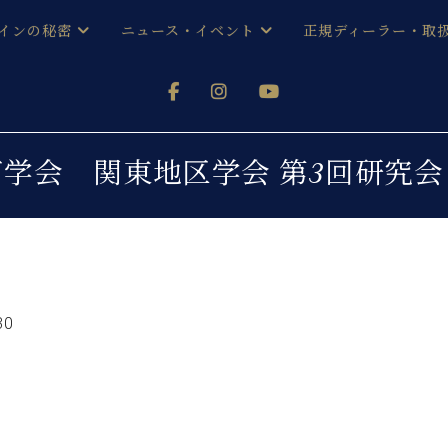
インの秘密
ニュース・イベント
正規ディーラー・取
アノを
器ベヒシュタイン
メルマガ会員登録ご案内
い！ という方は、お近くの直営店舗まで
オンライン試弾
ン レジデンス
ストリー
各店舗からのお知らせ
学会 関東地区学会 第3回研究
(入荷情報等)
シューレ音楽教室
声
/
C.ベヒシュタイン レジデンス
取り組
プレスリリース
(お知らせ・メディア情報)
京
インの音色
キャンペーン
スタッフご挨拶
インを弾く前に
30
技術者紹介
展示情報【ユーロピアノ特選
コンサート
イン・シューレ
イベント情報
八王子工房ブログ
レッスンイベント
ホール・スタジオ
アクセス
。
お問い合わせ