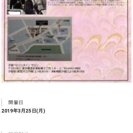
・
ス
ベ
ノ
セ
タ
ン
ン
ジ
ト
ト
C.
オ
ラ
ベ
ム
ヒ
コ
東
シ
納
ン
京
ュ
入
ク
タ
実
ー
イ
績
ル
店
ン
音
長
コ
楽
ご
音
ン
教
挨
楽
サ
室
拶
教
ー
展
室
ト
示
ご
開催日
ア
情
愛
ッ
2019年3月25日(月)
報
用
プ
ホー
者
ラ
ル・
の
イ
スタ
声