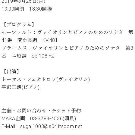
イ
ュ
ブ
2019年3月25日(月)
ジ
(お
で
ン
タ
ロ
正
19:00開演 18:30開場
ャ
知
コ
イ
グ
オンライン試弾
規
パ
ら
ン
ン
デ
ン
せ・
【プログラム】
メルマガ登録
サ
の
ィ
の
メ
モーツァルト：ヴァイオリンとピアノのためのソナタ 第
ー
音
ー
取
デ
趣
41番 変ホ長調 KV.481
ト
色
ラ
り
ィ
味
/
ブラームス：ヴァイオリンとピアノのためのソナタ 第3
ー・
組
ア
か
C.
取
番 ニ短調 op.108 他
ベ
み
情
ら
ベ
扱
ヒ
報)
本
ヒ
店
シ
【出演】
格
シ
ピ
ュ
トーマス・フェオドロフ(ヴァイオリン)
的
ュ
ア
キ
タ
に
タ
ノ
ャ
店
平沢匡朗(ピアノ)
イ
学
イ
製
ン
舗・
ン
ぶ
ン
造
ペ
サ
を
方
レ
番
ー
ロ
弾
主催・お問い合わせ・チケット予約
ま
ジ
号
ン
ン・
く
MASA企画 03-3783-4536(須貝)
で
デ
調
前
大
E-Mail sugai1003@s04.itscom.net
ン
律
に
コ
歓
ス