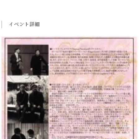
ン
迎。
サ
ベ
会
ベヒ
ー
C.
ヒ
社
シュ
ト
ベ
シ
イベント詳細
案
ヒ
タイ
ュ
内
シ
タ
レ
ン・
ュ
イ
ッ
シュ
タ
お
ン・
ス
イ
ーレ
問
シ
ン
ン
合
ュ
イ
音楽
コ
せ
ー
ベ
教室
ン
レ
ン
サ
ト
ー
納
ベ
ト
入
代
ヒ
グ
シ
実
理
ラ
ュ
績
店
ン
タ
ホ
主
ド
イ
ー
催
ピ
ン
ル・
イ
ア