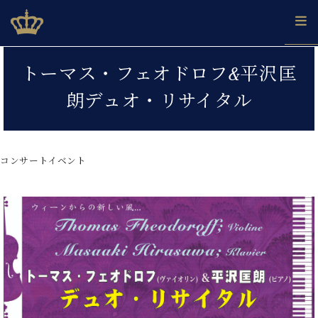
Skip
ベヒシュタインジャパン公式サイト
BECHSTEIN JAPAN Official Site
to
content
カ
トーマス・フェオドロフ&平沢匡
タ
ベ
ベ
ド
メ
企
ロ
朗デュオ・リサイタル
C.
ヒ
ヒ
イ
ル
業
グ
ベ
シ
シ
ツ
マ
情
ヒ
ュ
ュ
の
ガ
報
シ
タ
展
タ
名
会
ュ
コンサートイベント
イ
示
イ
器
員
採
タ
ン
ン
ベ
登
用
イ
で、
の
ヒ
録
情
ン
ピ
演
グ
シ
ご
報
コ
ア
奏
ラ
ュ
案
ン
ノ
し
ン
タ
内
サ
技
ベ
た
ド
イ
ー
術
ヒ
い！
ピ
ン
各
ト /
シ
学
ア
店
C.
ュ
び
ノ
ブ
舗
ベ
ベ
タ