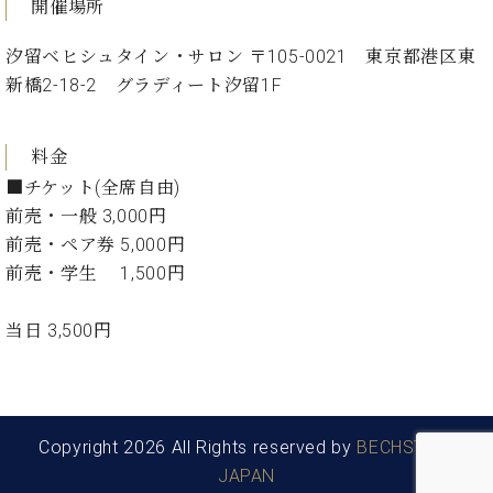
開催場所
ト
ジオ
ピ
レン
汐留ベヒシュタイン・サロン 〒105-0021 東京都港区東
ア
タル
ノ
新橋2-18-2 グラディート汐留1F
ホー
ル・
C.
スタ
ベ
料金
ジオ
ヒ
空き
■チケット(全席自由)
シ
状況
前売・一般 3,000円
ュ
動
前売・ペア券 5,000円
タ
画
前売・学生 1,500円
イ
収
ン
録
レ
サ
当日 3,500円
ジ
ー
デ
ビ
ン
ス
ス
音
ア
Copyright 2026 All Rights reserved by
BECHSTEIN
楽
ッ
教
JAPAN