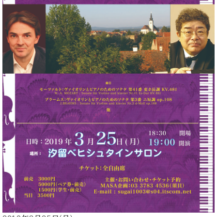
た
を
ラ
か
ヒ
ヒ
イ
い！
作
ン
ら
シ
シ
ン・
録
る
ド
の
ュ
ュ
サ
音
こ
ヒ
お
タ
タ
ロ
し
と
ス
知
イ
イ
ン
た
ト
ら
ン
ン
会
い！
音
リ
せ
レ
の
員
と
色
ー
(入
ジ
秘
い
と
荷
デ
密
う
ベ
タ
情
ン
音
方
ヒ
ッ
報
ス
楽
は、
シ
チ
等)
ニ
家
お
ュ
ュ
達
近
タ
ー
ベ
の
プ
く
C.
イ
ス・
ヒ
声
レ
の
ベ
ン・
イ
シ
ス
直
ヒ
ジ
ベ
ュ
リ
営
シ
ベ
ャ
ン
タ
リ
店
ュ
ヒ
パ
ト
イ
ー
舗
タ
シ
ン
ン・
ス
ま