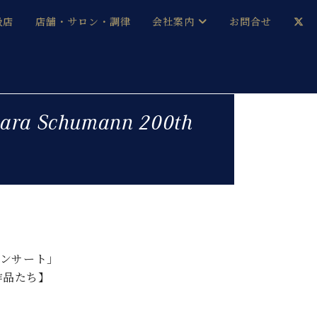
扱店
店舗・サロン・調律
会社案内
お問合せ
企業情報
メルマガ登録
採用情報
Schumann 200th
ベヒシュタイン・サロン会員
本社：八王子・技術営業センター
ベヒシュタイン・ジャパンブログ
中古】
コンサート」
作品たち】