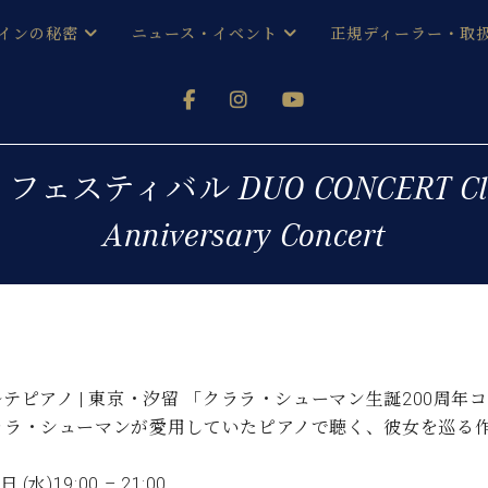
インの秘密
ニュース・イベント
正規ディーラー・取
アノを
器ベヒシュタイン
メルマガ会員登録ご案内
い！ という方は、お近くの直営店舗まで
オンライン試弾
ン レジデンス
ストリー
各店舗からのお知らせ
ティバル DUO CONCERT Clara 
(入荷情報等)
シューレ音楽教室
Anniversary Concert
声
/
C.ベヒシュタイン レジデンス
取り組
プレスリリース
(お知らせ・メディア情報)
京
インの音色
キャンペーン
スタッフご挨拶
インを弾く前に
技術者紹介
展示情報【ユーロピアノ特選
コンサート
テピアノ | 東京・汐留 「クララ・シューマン生誕200周年
イン・シューレ
イベント情報
ララ・シューマンが愛用していたピアノで聴く、彼女を巡る
八王子工房ブログ
レッスンイベント
ホール・スタジオ
アクセス
 (水)19:00 – 21:00
お問い合わせ