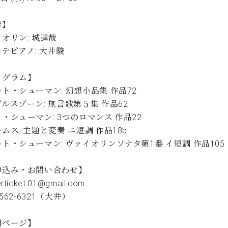
C.ベヒシュタイン コンサート
代理店主催イベント
音楽教室
アップライトピアノ
奏】
コンクール
オリン: 城達哉
声
テピアノ: 大井駿
音楽教室
調律)
ログラム】
ト・シューマン: 幻想小品集 作品72
ルスゾーン: 無言歌第５集 作品62
・シューマン: 3つのロマンス 作品22
ムス: 主題と変奏 ニ短調 作品18b
ト・シューマン: ヴァイオリンソナタ第1番 イ短調 作品105
申込み・お問い合わせ】
rticket.01@gmail.com
6562-6321（大井）
細ページ】