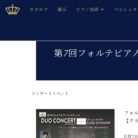
Skip
ベヒシュタインジャパン公式サイト
BECHSTEIN JAPAN Official Site
カタログ
展示
ピアノ技術
ベヒシュタ
to
content
ベヒシュタインのグランドピ
ドイツの名
作ること
ベヒシュタインで、 演奏したい！ 学びたい！ 録音した
C.ベヒシュタイン コンサート / C.ベヒシュタイ
ブランドヒ
第7回フォルテピアノフェス
音色とタッチ
ベヒシュタイン・
趣味から本格的に学ぶ方まで大歓迎。
音楽家達の
C.ベヒシュタイン コンサート
ベヒシュタイン・ジャパンの
み
ベヒシュタイン・セントラム 東
ベヒシュタ
コンサートイベント
ピアノ製造番号
店長ご挨拶
ベヒシュタ
展示情報
ホール・スタジオレンタル
フォル
ベヒシュタ
ホール・スタジオ空き状況
【ク
動画収録サービス
納入実績 
音楽教室
8月28日
ピアノのコンシェルジュ