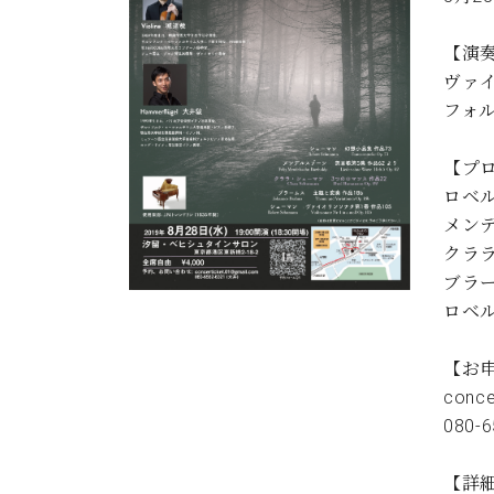
C.ベヒシュタイン コンサート
アクセス
納入実績 
グランドピアノ
セントラム東京のご案内(PDF)
【演
お問い合わせ
ヴァイ
ご愛用者の
C.ベヒシュタイン アカデミー
フォル
アーティストカスタマーサービス(
W.ホフマン プロフェッショナル
【プ
ロベル
アフターサービス(調律)
W.ホフマン トラディション
メンデ
調律師紹介
クララ
調律料金表
お問い合わせ
W.ホフマン ヴィジョン
ブラー
尾山調律師のブログ Die Musikgasse（音楽の小道）
ロベル
C.BECHSTEIN Digital(ベヒシュタイン デジタル)
【お
conce
080-
【詳