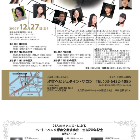
ト
ジオ
ピ
レン
ア
タル
ノ
ホー
ル・
C.
スタ
ベ
ジオ
ヒ
空き
シ
状況
ュ
動
タ
画
イ
収
ン
録
レ
サ
ジ
ー
デ
ビ
ン
ス
ス
音
ア
楽
ッ
教