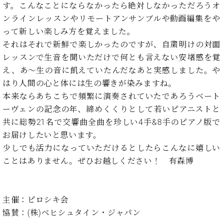
ン
す。こんなことにならなかったら絶対しなかっただろうオ
迎。
サ
ベ
会
ベヒ
ンラインレッスンやリモートアンサンブルや動画編集をや
ー
C.
ヒ
社
って新しい楽しみ方を覚えました。
シュ
ト
ベ
シ
案
それはそれで新鮮で楽しかったのですが、自粛明けの対面
ヒ
タイ
ュ
内
シ
レッスンで生音を聞いただけで何とも言えない安堵感を覚
タ
レ
ン・
ュ
え、あ～生の音に飢えていたんだなあと実感しました。や
イ
ッ
シュ
タ
お
ン・
ス
はり人間の心と体には生の響きが染みますね。
イ
ーレ
問
シ
ン
本来ならあちこちで頻繁に演奏されていたであろうベート
ン
合
ュ
イ
音楽
ーヴェンの記念の年、締めくくりとして若いピアニストと
コ
せ
ー
ベ
教室
共に総勢21名で交響曲全曲を珍しい4手&8手のピアノ版で
ン
レ
ン
サ
お届けしたいと思います。
ト
ー
少しでも活力になっていただけるとしたらこんなに嬉しい
納
ベ
ト
ことはありません。ぜひお越しください！ 有森博
入
代
ヒ
グ
シ
実
理
ラ
ュ
績
店
ン
タ
ホ
主
ド
主催：ピロシキ会
イ
ー
催
ピ
協賛：(株)ベヒシュタイン・ジャパン
ン
ル・
イ
ア