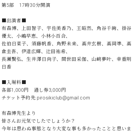
イ
ュ
ブ
ジ
(お
で
第5部 17時30分開演
ン
タ
ロ
正
ャ
知
コ
イ
グ
オンライン試弾
規
パ
ら
ン
ン
■出演者■
デ
ン
せ・
メルマガ登録
サ
の
ィ
有森博、上田智子、宇佐美香乃、王昭然、角谷千絢、掛谷
の
メ
ー
音
ー
優太、小嶋早恵、小林小百合、
取
デ
趣
ト
色
ラ
り
ィ
佐伯日菜子、須藤帆香、角野未来、高井玄樹、高岡準、高
味
/
ー・
組
ア
倉圭吾、伊達広輝、辻田祐希、
か
C.
取
ベ
み
情
ら
長瀬賢弘、生井澤日向子、間世田采伽、山﨑夢叶、幸重明
ベ
扱
ヒ
報)
本
ヒ
日香
店
シ
格
シ
ピ
ュ
的
ュ
ア
キ
タ
■入場料■
に
タ
ノ
ャ
店
イ
各部1,000円 通し券3,000円
学
イ
製
ン
舗・
ン
チケット予約先 pirosikiclub@gmail.com
ぶ
ン
造
ペ
サ
を
方
レ
番
ー
ロ
弾
ま
ジ
号
ン
ン・
有森博先生より
く
で
デ
調
前
皆さんお元気でしたでしょうか？
大
ン
律
に
コ
今年は思わぬ事態となり大変な事も多かったことと思いま
歓
ス