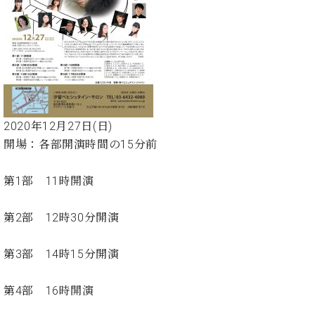
た
を
ラ
か
ヒ
ヒ
イ
い！
作
ン
ら
シ
シ
ン・
録
る
ド
の
ュ
ュ
サ
音
こ
ヒ
お
タ
タ
ロ
し
と
ス
知
イ
イ
ン
た
ト
ら
ン
ン
会
い！
音
リ
せ
レ
の
員
と
色
ー
(入
ジ
秘
い
2020年12月27日(日)
と
荷
デ
密
う
開場：各部開演時間の15分前
ベ
タ
情
ン
音
方
ヒ
ッ
報
ス
楽
は、
シ
チ
等)
第1部 11時開演
ニ
家
お
ュ
ュ
達
近
タ
ー
ベ
の
プ
第2部 12時30分開演
く
C.
イ
ス・
ヒ
声
レ
の
ベ
ン・
イ
シ
ス
直
第3部 14時15分開演
ヒ
ジ
ベ
ュ
リ
営
シ
ベ
ャ
ン
タ
リ
店
ュ
ヒ
パ
ト
第4部 16時開演
イ
ー
舗
タ
シ
ン
ン・
ス
ま