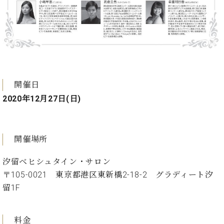
ー
内
(PDF)
W.
お
ホ
問
フ
い
マ
合
ン
わ
プ
開催日
せ
ロ
2020年12月27日(日)
フ
ェ
本
ッ
社
シ
開催場所
：
ョ
八
ナ
汐留ベヒシュタイン・サロン
王
ル
〒105-0021 東京都港区東新橋2-18-2 グラディート汐
子
・
留1F
技
W.
術
ホ
営
料金
フ