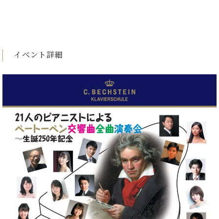
・
ス
ベ
ノ
セ
タ
ン
ン
ジ
ト
ト
C.
オ
ラ
ベ
ム
ヒ
コ
イベント詳細
東
シ
納
ン
京
ュ
入
ク
タ
実
ー
イ
績
ル
店
ン
音
長
コ
楽
ご
音
ン
教
挨
楽
サ
室
拶
教
ー
展
室
ト
示
ご
ア
情
愛
ッ
報
用
プ
ホー
者
ラ
ル・
の
イ
スタ
声