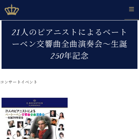
Skip
ベヒシュタインジャパン公式サイト
BECHSTEIN JAPAN Official Site
to
content
カ
21人のピアニストによるベート
タ
ベ
ベ
ド
メ
企
ロ
ーベン交響曲全曲演奏会～生誕
C.
ヒ
ヒ
イ
ル
業
グ
ベ
シ
シ
ツ
マ
情
250年記念
ヒ
ュ
ュ
の
ガ
報
シ
タ
展
タ
名
会
ュ
イ
示
イ
器
員
採
タ
ン
ン
ベ
登
用
コンサートイベント
イ
で、
の
ヒ
録
情
ン
ピ
演
グ
シ
ご
報
コ
ア
奏
ラ
ュ
案
ン
ノ
し
ン
タ
内
サ
技
ベ
た
ド
イ
ー
術
ヒ
い！
ピ
ン
各
ト /
シ
学
ア
店
C.
ュ
び
ノ
ブ
舗
ベ
ベ
タ