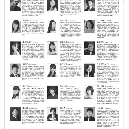
プ
室
ラ
ピ
イ
ア
ト
ノ
ピ
の
ア
コ
ノ
ン
シ
ェ
C.
ル
ベ
ジ
ヒ
ュ
シ
ア
ュ
ク
タ
セ
イ
ス
ン
セン
ア
トラ
カ
ム東
デ
京の
ミ
ご案