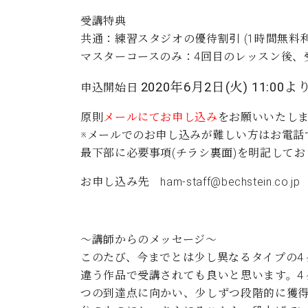
受講特典
共通：練習スタジオの優待割引 (1時間無料
マスターコースのみ：4回目のレッスン後、
2020年6月2日(火) 11:00
申込開始日
原則
メールにてお申し込み
をお願いいたし
※メールでのお申し込みが難しい方はお電話
最下部に必要事項(チラシ裏面)を明記して
お申し込み先
ham-staff@bechstein.co.jp
～講師からのメッセージ～
このたび、今までとは少し異なるタイプの4
違う作品で受講されても良いと思います。4
つの到達点に向かい、少しずつ段階的に獲