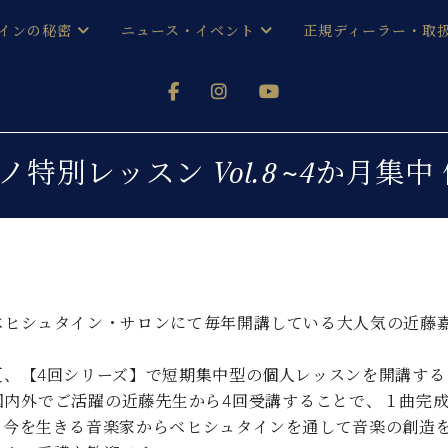
インの秘密
ニュース・イベント
正規ディーラー・取
アノを
器ベヒシュタイン
メルマガ会員登録ご案内
い！ という方は、お近くの直営店舗まで
オンライン試弾
ン レジデンス
ストリー
各店舗からのお知らせ
ノ特別レッスン Vol.8~4か月集
(入荷情報等)
シューレ音楽教室
声
/
C.ベヒシュタイン レジデンス
取り組
プレスリリース
(お知らせ・メディア情報)
京
インの音色
キャンペーン
スタッフご挨拶
インを弾く前に
ベヒシュタイン・サロンにて毎年開講している大人気の近藤
技術者紹介
展示情報【ユーロピアノ特選
コンサート
イン・シューレ
夏、【4回シリーズ】で短期集中型の個人レッスンを開講する
イベント情報
国内外でご活躍の近藤先生から4回受講することで、１曲完
八王子工房ブログ
レッスンイベント
ホール・スタジオ
アクセス
。今を生きる音楽家からベヒシュタインを通して音楽の創造
お問い合わせ