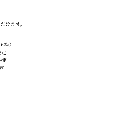
ただけます。
日6枠）
決定
 決定
決定