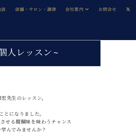
扱店
店舗・サロン・調律
会社案内
お問合せ
企業情報
メルマガ登録
採用情報
中 個人レッスン~
ベヒシュタイン・サロン会員
本社：八王子・技術営業センター
ベヒシュタイン・ジャパンブログ
嘉宏先生のレッスン。
中古】
ことになりました。
成させる醍醐味を味わうチャンス
を学んでみませんか？