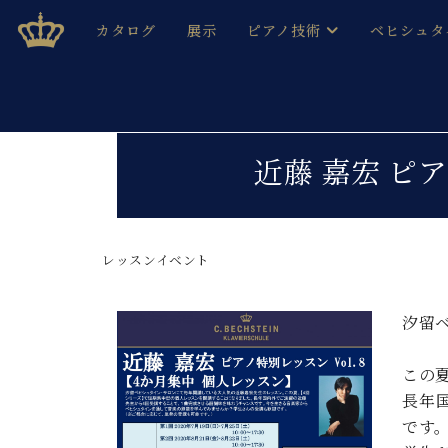
Skip
ベヒシュタインジャパン公式サイト
BECHSTEIN JAPAN Official Site
カタログ
展示
ピアノ技術
ベヒシュタ
to
content
ベヒシュタインのグランドピ
ドイツの名
作ること
ベヒシュタインで、 演奏したい！ 学びたい！ 録音した
C.ベヒシュタイン コンサート / C.ベヒシュタイ
ブランドヒ
近藤 嘉宏 ピア
音色とタッチ
ベヒシュタイン・
趣味から本格的に学ぶ方まで大歓迎。
音楽家達の
C.ベヒシュタイン コンサート
ベヒシュタイン・ジャパンの
み
ベヒシュタイン・セントラム 東
レッスンイベント
ベヒシュタ
ピアノ製造番号
店長ご挨拶
ベヒシュタ
汐留
展示情報
ホール・スタジオレンタル
ベヒシュタ
この
ホール・スタジオ空き状況
長年
動画収録サービス
納入実績 
音楽教室
です
ピアノのコンシェルジュ