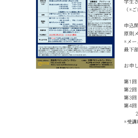
学生
C.ベヒシュタイン コンサート
アクセス
納入実績 
（※
グランドピアノ
セントラム東京のご案内(PDF)
お問い合わせ
ご愛用者の
申込開
C.ベヒシュタイン アカデミー
原則
アーティストカスタマーサービス(
※メ
W.ホフマン プロフェッショナル
最下
アフターサービス(調律)
W.ホフマン トラディション
調律師紹介
お申し込
調律料金表
お問い合わせ
W.ホフマン ヴィジョン
第1回
尾山調律師のブログ Die Musikgasse（音楽の小道）
第2回
C.BECHSTEIN Digital(ベヒシュタイン デジタル)
第3回
第4回 
202
※受