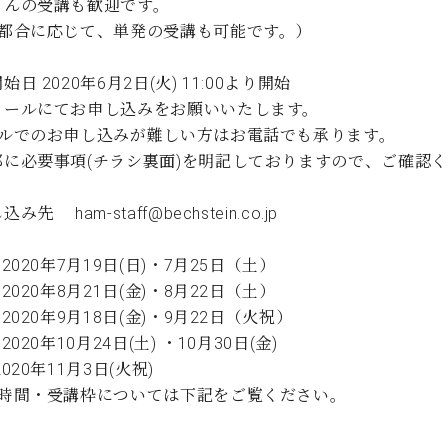
さんの受講も歓迎です。
C.ベヒシュタイン コンサート
代理店主催イベント
音楽教室
ご都合に応じて、単発の受講も可能です。）
アップライトピアノ
コンクール
声
始日 2020年6月2日(火) 11:00より開始
メールにてお申し込みをお願いいたします。
音楽教室
調律)
ールでのお申し込みが難しい方はお電話でも承ります。
部に必要事項(チラシ裏面)を明記しておりますので、ご確認
み先 ham-staff@bechstein.co.jp
 2020年7月19日(日)・7月25日（土）
 2020年8月21日(金)・8月22日（土）
 2020年9月18日(金)・9月22日（火祝）
2020年10月24日(土) ・10月30日(金)
0年11月3日(火祝)
講時間・受講枠については下記をご覧ください。