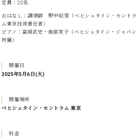
イ
ュ
ブ
定員：20名
ジ
(お
で
ン
タ
ロ
正
ャ
知
コ
イ
グ
オンライン試弾
規
おはなし：
調律師 野中絵里
（ベヒシュタイン・セントラ
パ
ら
ン
ン
デ
ム東京技術責任者）
ン
せ・
メルマガ登録
サ
の
ィ
ピアノ：
富岡武史・南部実子
（ベヒシュタイン・ジャパン
の
メ
ー
音
ー
取
デ
所属）
趣
ト
色
ラ
り
ィ
味
/
ー・
組
ア
か
C.
取
ベ
み
情
ら
ベ
扱
ヒ
開催日
報)
本
ヒ
店
シ
2025年5月6日(火)
格
シ
ピ
ュ
的
ュ
ア
キ
タ
に
タ
ノ
ャ
店
イ
学
イ
製
ン
舗・
開催場所
ン
ぶ
ン
造
ペ
サ
を
ベヒシュタイン・セントラム 東京
方
レ
番
ー
ロ
弾
ま
ジ
号
ン
ン・
く
で
デ
調
前
大
ン
律
料金
に
コ
歓
ス