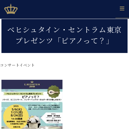
Skip
ベヒシュタインジャパン公式サイト
BECHSTEIN JAPAN Official Site
to
content
カ
ベヒシュタイン・セントラム東京
タ
ベ
ベ
ド
メ
企
ロ
プレゼンツ「ピアノって？」
C.
ヒ
ヒ
イ
ル
業
グ
ベ
シ
シ
ツ
マ
情
ヒ
ュ
ュ
の
ガ
報
シ
タ
展
タ
名
会
ュ
コンサートイベント
イ
示
イ
器
員
採
タ
ン
ン
ベ
登
用
イ
で、
の
ヒ
録
情
ン
ピ
演
グ
シ
ご
報
コ
ア
奏
ラ
ュ
案
ン
ノ
し
ン
タ
内
サ
技
ベ
た
ド
イ
ー
術
ヒ
い！
ピ
ン
各
ト /
シ
学
ア
店
C.
ュ
び
ノ
ブ
舗
ベ
ベ
タ