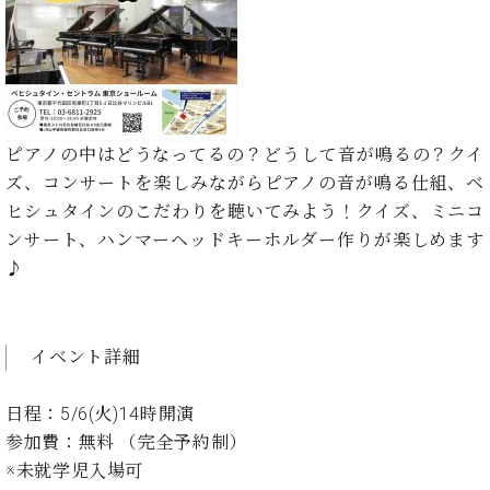
た
を
ラ
か
ヒ
ヒ
イ
い！
作
ン
ら
シ
シ
ン・
録
る
ド
の
ュ
ュ
サ
音
こ
ヒ
お
タ
タ
ロ
し
と
ス
知
イ
イ
ン
た
ト
ら
ン
ン
会
い！
ピアノの中はどうなってるの？どうして音が鳴るの？クイ
音
リ
せ
レ
の
員
と
ズ、コンサートを楽しみながらピアノの音が鳴る仕組、ベ
色
ー
(入
ジ
秘
い
と
荷
ヒシュタインのこだわりを聴いてみよう！クイズ、ミニコ
デ
密
う
ベ
タ
情
ン
ンサート、ハンマーヘッドキーホルダー作りが楽しめます
音
方
ヒ
ッ
報
ス
楽
は、
♪
シ
チ
等)
ニ
家
お
ュ
ュ
達
近
タ
ー
ベ
の
プ
く
C.
イ
ス・
イベント詳細
ヒ
声
レ
の
ベ
ン・
イ
シ
ス
直
ヒ
ジ
ベ
ュ
リ
営
日程：5/6(火
)14時開演
シ
ベ
ャ
ン
タ
リ
店
参加費：無料 （完全予約制）
ュ
ヒ
パ
ト
イ
ー
舗
タ
シ
ン
※未就学児入場可
ン・
ス
ま