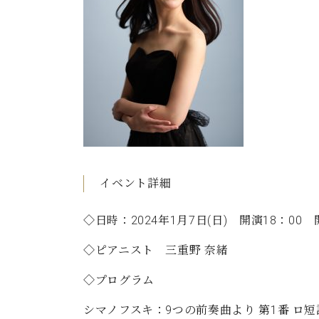
C.ベヒシュタイン コンサート
アクセス
納入実績 
グランドピアノ
セントラム東京のご案内(PDF)
お問い合わせ
ご愛用者の
C.ベヒシュタイン アカデミー
アーティストカスタマーサービス(
W.ホフマン プロフェッショナル
アフターサービス(調律)
W.ホフマン トラディション
調律師紹介
調律料金表
お問い合わせ
W.ホフマン ヴィジョン
イベント詳細
尾山調律師のブログ Die Musikgasse（音楽の小道）
◇日時：2024年1月7日(日) 開演18：00 開
C.BECHSTEIN Digital(ベヒシュタイン デジタル)
◇ピアニスト 三重野 奈緒
◇プログラム
シマノフスキ：9つの前奏曲より
第1番 ロ短調