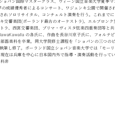
１回ショパン国際マスタークラス、ウィーン国立音楽大学夏季
大学の成績優秀者によるコンサート、ワジェンキ公園で開催され
されソロリサイタル、コンチェルト演奏を行う。これまでに
キ交響楽団(ポーランド最古のオーケストラ)、エルブロン
トラ、西宮交響楽団、プリマ・ヴィスタ弦楽四重奏団等と共
slawaKawalla の各氏に、作曲を長谷川京子氏に、フォ
部器楽科を卒業。同大学院修士課程を「ショパンの三つのピ
を執筆し修了。ポーランド国立ショパン音楽大学では「モーリ
。現在は兵庫を中心に日本国内外で指導・演奏活動を行って
楽科非