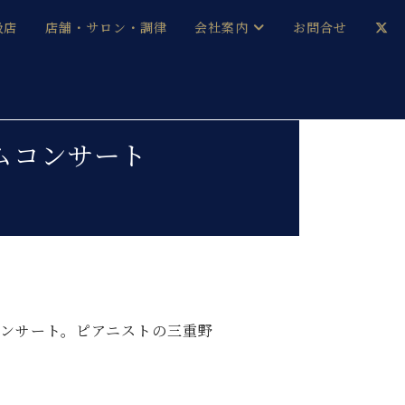
扱店
店舗・サロン・調律
会社案内
お問合せ
企業情報
メルマガ登録
採用情報
ムコンサート
ベヒシュタイン・サロン会員
本社：八王子・技術営業センター
ベヒシュタイン・ジャパンブログ
中古】
ンサート。ピアニストの三重野