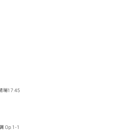
C.ベヒシュタイン コンサート
代理店主催イベント
音楽教室
アップライトピアノ
コンクール
声
音楽教室
調律)
場17:45
 Op.1-1