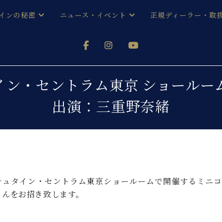
インの秘密
ニュース・イベント
正規ディーラー・取
アノを
器ベヒシュタイン
メルマガ会員登録ご案内
い！ という方は、お近くの直営店舗まで
オンライン試弾
ン レジデンス
ストリー
各店舗からのお知らせ
イン・セントラム東京 ショールー
(入荷情報等)
シューレ音楽教室
出演：三重野奈緒
声
/
C.ベヒシュタイン レジデンス
取り組
プレスリリース
(お知らせ・メディア情報)
京
インの音色
キャンペーン
スタッフご挨拶
インを弾く前に
技術者紹介
展示情報【ユーロピアノ特選
コンサート
シュタイン・セントラム東京ショールームで開催するミニコ
イン・シューレ
イベント情報
さんをお招き致します。
八王子工房ブログ
レッスンイベント
ホール・スタジオ
アクセス
お問い合わせ