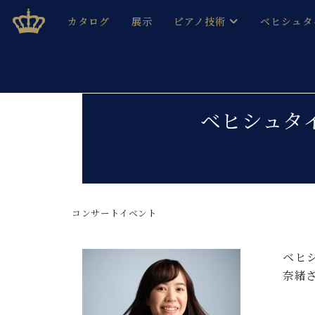
Skip
ベヒシュタインジャパン公式サイト
BECHSTEIN JAPAN Official Site
カタログ
展示
ピアノ技術
ベヒシュタ
to
content
ベヒシュタインのグランドピ
ドイツの名
作ること
ベヒシュタインで、 演奏したい！ 学びたい！ 録音した
C.ベヒシュタイン コンサート / C.ベヒシュタイ
ブランドヒ
ベヒシュタ
音色とタッチ
ベヒシュタイン・
趣味から本格的に学ぶ方まで大歓迎。
音楽家達の
C.ベヒシュタイン コンサート
ベヒシュタイン・ジャパンの
み
ベヒシュタイン・セントラム 東
ベヒシュタ
コンサートイベント
ピアノ製造番号
店長ご挨拶
ベヒシュタ
展示情報
ホール・スタジオレンタル
ベヒ
ベヒシュタ
ホール・スタジオ空き状況
奈緒
動画収録サービス
納入実績 
音楽教室
ピアノのコンシェルジュ