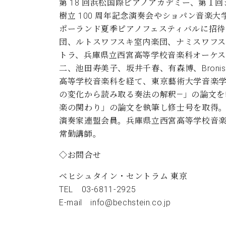
第 18 回浜松国際ピアノアカデミー、第
樹立 100 周年記念演奏会やショパン音楽
ポーランド夏季ピアノフェスティバルに招待
団、ルトスワフスキ室内楽団、ナミスワフス
トラ、兵庫県立西宮高等学校音楽科オーケス
二、池田寿美子、坂井千春、有森博、Broni
高等学校音楽科を経て、東京藝術大学音楽学
の変化から読み取る奏法の解釈―」の論文
楽の関わり」の論文を執筆し修士号を取得
演奏家連盟会員。兵庫県立西宮高等学校音
常勤講師。
◇お問合せ
ベヒシュタイン・セントラム 東京
TEL 03-6811-2925
E-mail
info@bechstein.co.jp