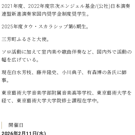
・
ス
ベ
ノ
2021年度、2022年度宗次エンジェル基金/(公社)日本演奏
セ
タ
ン
ン
連盟新進演奏家国内奨学金制度奨学生。
ジ
ト
ト
C.
オ
ラ
ベ
2025年度タウ・スカラシップ第6期生。
ム
ヒ
コ
東
シ
三芳町ふるさと大使。
納
ン
京
ュ
入
ク
タ
ソロ活動に加えて室内楽や歌曲伴奏など、国内外で活動の
実
ー
イ
績
ル
店
幅を広げている。
ン
音
長
コ
現在白水芳枝、藤井隆史、小川典子、有森博の各氏に師
楽
ご
音
ン
教
挨
事。
楽
サ
室
拶
教
ー
展
東京藝術大学音楽学部附属音楽高等学校、東京藝術大学を
室
ト
示
経て、東京藝術大学大学院修士課程在学中。
ご
ア
情
愛
ッ
報
用
プ
ホー
者
ラ
開催日
ル・
の
イ
スタ
2026年2月11日(水)
声