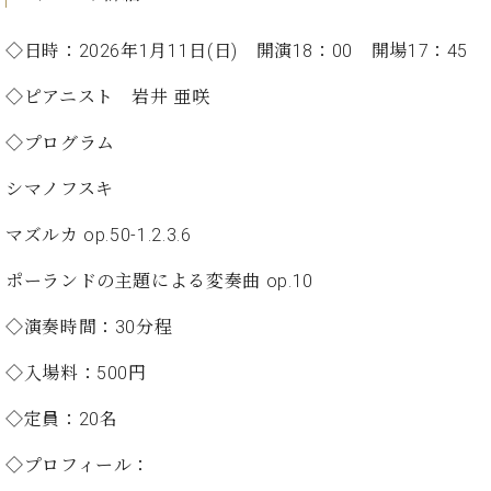
イ
ュ
ブ
ジ
(お
で
ン
タ
ロ
正
ャ
知
コ
イ
グ
◇日時：2026年1月11日(日) 開演18：00 開場17：45
オンライン試弾
規
パ
ら
ン
ン
デ
ン
せ・
メルマガ登録
◇ピアニスト
岩井 亜咲
サ
の
ィ
の
メ
ー
音
ー
取
デ
◇プログラム
趣
ト
色
ラ
り
ィ
味
/
ー・
組
ア
シマノフスキ
か
C.
取
ベ
み
情
ら
ベ
扱
ヒ
報)
マズルカ op.50-1.2.3.6
本
ヒ
店
シ
格
シ
ピ
ュ
ポーランドの主題による変奏曲 op.10
的
ュ
ア
キ
タ
に
タ
ノ
ャ
店
イ
◇演奏時間：30分程
学
イ
製
ン
舗・
ン
ぶ
ン
造
ペ
サ
◇入場料：500円
を
方
レ
番
ー
ロ
弾
ま
ジ
号
ン
ン・
◇定員：20名
く
で
デ
調
前
大
ン
律
◇プロフィール：
に
コ
歓
ス