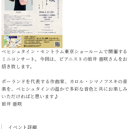
た
を
ラ
か
ヒ
ヒ
イ
い！
作
ン
ら
シ
シ
ン・
録
る
ド
の
ュ
ュ
サ
音
こ
ヒ
お
タ
タ
ロ
し
と
ス
知
イ
イ
ン
た
ト
ら
ン
ン
会
い！
音
リ
せ
レ
の
員
と
色
ー
(入
ジ
秘
い
ベヒシュタイン・セントラム東京ショールームで開催する
と
荷
デ
密
う
ミニコンサート。今回は、ピアニストの岩井 亜咲さんをお
ベ
タ
情
ン
音
方
ヒ
招き致します。
ッ
報
ス
楽
は、
シ
チ
等)
ニ
家
お
ュ
ュ
ポーランドを代表する作曲家、カロル・シマノフスキの音
達
近
タ
ー
ベ
の
プ
楽を、ベヒシュタインの温かで多彩な音色と共にお楽しみ
く
C.
イ
ス・
ヒ
声
レ
の
いただければと思います♪
ベ
ン・
イ
シ
ス
直
岩井 亜咲
ヒ
ジ
ベ
ュ
リ
営
シ
ベ
ャ
ン
タ
リ
店
ュ
ヒ
パ
ト
イ
ー
舗
タ
シ
ン
ン・
ス
ま
イベント詳細