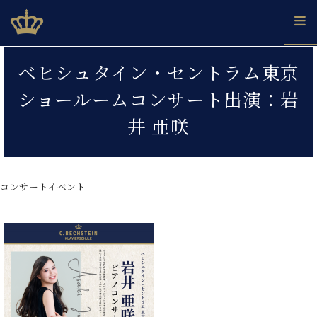
Skip
ベヒシュタインジャパン公式サイト
BECHSTEIN JAPAN Official Site
to
content
カ
ベヒシュタイン・セントラム東京
タ
ベ
ベ
ド
メ
企
ロ
ショールームコンサート出演：岩
C.
ヒ
ヒ
イ
ル
業
グ
ベ
シ
シ
ツ
マ
情
井 亜咲
ヒ
ュ
ュ
の
ガ
報
シ
タ
展
タ
名
会
ュ
イ
示
イ
器
員
採
タ
ン
ン
ベ
登
用
コンサートイベント
イ
で、
の
ヒ
録
情
ン
ピ
演
グ
シ
ご
報
コ
ア
奏
ラ
ュ
案
ン
ノ
し
ン
タ
内
サ
技
ベ
た
ド
イ
ー
術
ヒ
い！
ピ
ン
各
ト /
シ
学
ア
店
C.
ュ
び
ノ
ブ
舗
ベ
ベ
タ