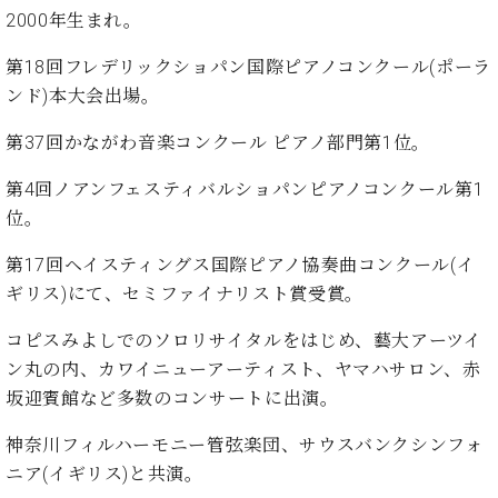
ン
迎。
2000年生まれ。
サ
ベ
会
ベヒ
ー
C.
ヒ
社
第18回フレデリックショパン国際ピアノコンクール(ポーラ
シュ
ト
ベ
シ
案
ンド)本大会出場。
ヒ
タイ
ュ
内
シ
タ
レ
ン・
第37回かながわ音楽コンクール ピアノ部門第1位。
ュ
イ
ッ
シュ
タ
お
ン・
ス
第4回ノアンフェスティバルショパンピアノコンクール第1
イ
ーレ
問
シ
ン
位。
ン
合
ュ
イ
音楽
コ
せ
ー
ベ
第17回ヘイスティングス国際ピアノ協奏曲コンクール(イ
教室
ン
レ
ン
ギリス)にて、セミファイナリスト賞受賞。
サ
ト
ー
コピスみよしでのソロリサイタルをはじめ、藝大アーツイ
納
ベ
ト
入
代
ヒ
ン丸の内、カワイニューアーティスト、ヤマハサロン、赤
グ
シ
実
理
ラ
坂迎賓館など多数のコンサートに出演。
ュ
績
店
ン
タ
ホ
主
ド
神奈川フィルハーモニー管弦楽団、サウスバンクシンフォ
イ
ー
催
ピ
ニア(イギリス)と共演。
ン
ル・
イ
ア