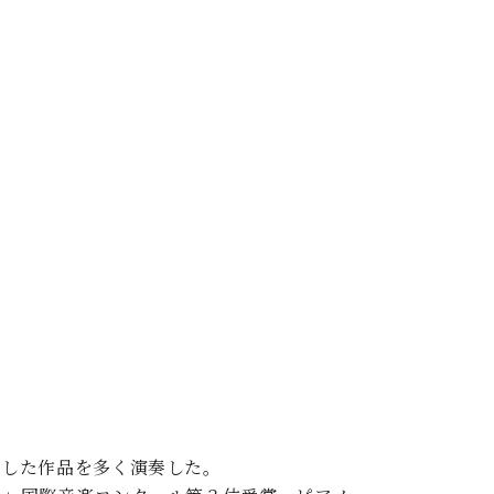
C.ベヒシュタイン レジデンス
アップライトピアノ
ジした作品を多く演奏した。