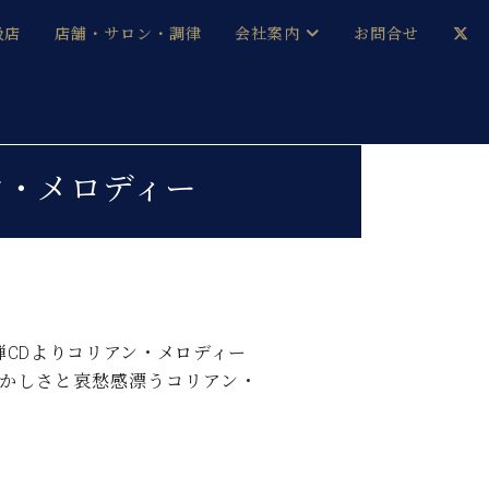
扱店
店舗・サロン・調律
会社案内
お問合せ
企業情報
メルマガ登録
採用情報
リアン・メロディー
ベヒシュタイン・サロン会員
本社：八王子・技術営業センター
ベヒシュタイン・ジャパンブログ
弾CDよりコリアン・メロディー
かしさと哀愁感漂うコリアン・
中古】