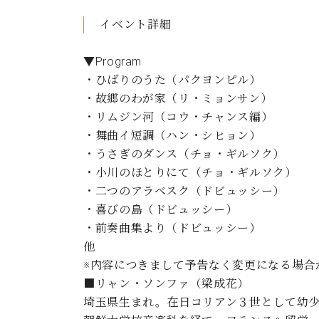
C.ベヒシュタイン コンサート
アクセス
納入実績 
イベント詳細
グランドピアノ
セントラム東京のご案内(PDF)
お問い合わせ
ご愛用者の
▼Program
C.ベヒシュタイン アカデミー
・ひばりのうた（パクヨンピル）
アーティストカスタマーサービス(
・故郷のわが家（リ・ミョンサン）
W.ホフマン プロフェッショナル
・リムジン河（コウ・チャンス編）
アフターサービス(調律)
・舞曲イ短調（ハン・シヒョン）
W.ホフマン トラディション
調律師紹介
・うさぎのダンス（チョ・ギルソク）
調律料金表
・小川のほとりにて（チョ・ギルソク）
お問い合わせ
W.ホフマン ヴィジョン
・二つのアラベスク（ドビュッシー）
尾山調律師のブログ Die Musikgasse（音楽の小道）
・喜びの島（ドビュッシー）
C.BECHSTEIN Digital(ベヒシュタイン デジタル)
・前奏曲集より（ドビュッシー）
他
※内容につきまして予告なく変更になる場合
■リャン・ソンファ（梁成花）
埼玉県生まれ。在日コリアン３世として幼