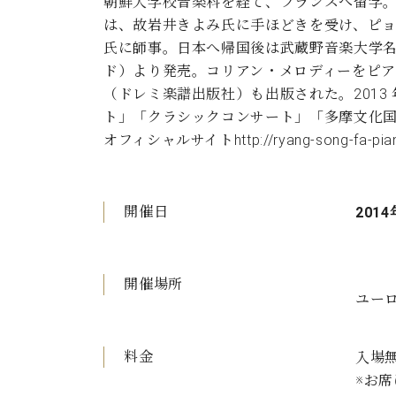
朝鮮大学校音楽科を経て、フランスへ留学
は、故岩井きよみ氏に手ほどきを受け、ピ
氏に師事。日本へ帰国後は武蔵野音楽大学名
ド）より発売。コリアン・メロディーをピア
（ドレミ楽譜出版社）も出版された。2013
ト」「クラシックコンサート」「多摩文化
オフィシャルサイトhttp://ryang-song-fa-piani
開催日
2014
開催場所
ユーロ
料金
入場
※お