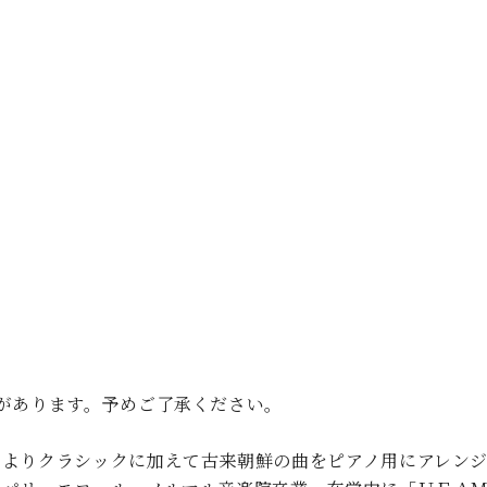
C.ベヒシュタイン コンサート
代理店主催イベント
音楽教室
アップライトピアノ
コンクール
声
音楽教室
調律)
があります。予めご了承ください。
少よりクラシックに加えて古来朝鮮の曲をピアノ用にアレン