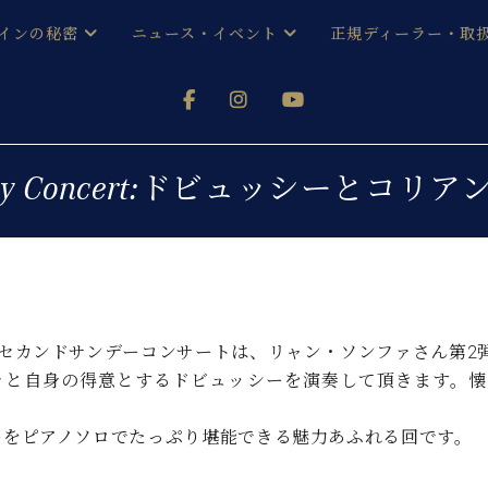
インの秘密
ニュース・イベント
正規ディーラー・取
アノを
器ベヒシュタイン
メルマガ会員登録ご案内
い！ という方は、お近くの直営店舗まで
オンライン試弾
ン レジデンス
ストリー
各店舗からのお知らせ
unday Concert:ドビュッシーとコ
(入荷情報等)
シューレ音楽教室
声
/
C.ベヒシュタイン レジデンス
取り組
プレスリリース
(お知らせ・メディア情報)
京
インの音色
キャンペーン
スタッフご挨拶
インを弾く前に
のセカンドサンデーコンサートは、リャン・ソンファさん第2
技術者紹介
々と自身の得意とするドビュッシーを演奏して頂きます。懐
展示情報【ユーロピアノ特選
コンサート
イン・シューレ
イベント情報
ーをピアノソロでたっぷり堪能できる魅力あふれる回です。
八王子工房ブログ
レッスンイベント
ホール・スタジオ
アクセス
お問い合わせ