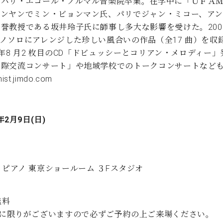
。パリ・エコール・ノルマル音楽院卒業。在学中に「ＵＦＡ
ョンヤンでミン・ビョンマン氏、パリでジャン・ミコー、ア
誉教授である坂井玲子氏に師事し多大な影響を受けた。2009
ノソロにアレンジした珍しい風合いの作品（全17 曲）を収録
 年8 月2 枚目のCD「ドビュッシーとコリアン・メロディ
国際交流コンサート」や地域学校でのトークコンサートなど
st.jimdo.com
年2月9日(日)
ピアノ 東京ショールーム ３Fスタジオ
無料
席に限りがございますので必ずご予約の上ご来場ください。