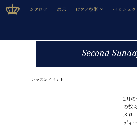
Skip
ベヒシュタインジャパン公式サイト
BECHSTEIN JAPAN Official Site
カタログ
展示
ピアノ技術
ベヒシュタ
to
content
ベヒシュタインのグランドピ
ドイツの名
作ること
ベヒシュタインで、 演奏したい！ 学びたい！ 録音した
C.ベヒシュタイン コンサート / C.ベヒシュタイ
ブランドヒ
Second S
音色とタッチ
ベヒシュタイン・
趣味から本格的に学ぶ方まで大歓迎。
音楽家達の
C.ベヒシュタイン コンサート
ベヒシュタイン・ジャパンの
み
ベヒシュタイン・セントラム 東
レッスンイベント
ベヒシュタ
ピアノ製造番号
店長ご挨拶
ベヒシュタ
2月
展示情報
の数
ホール・スタジオレンタル
ベヒシュタ
メロ
ホール・スタジオ空き状況
ディ
動画収録サービス
納入実績 
音楽教室
ピアノのコンシェルジュ