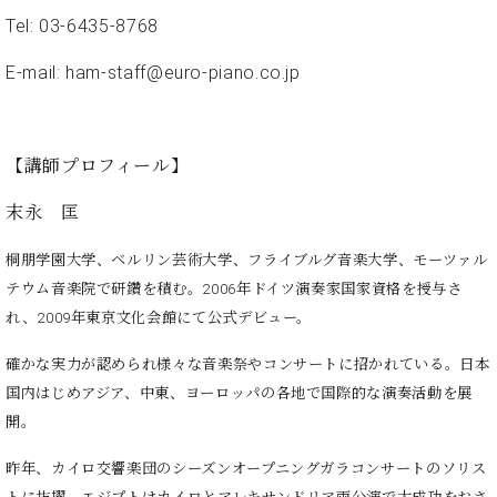
ン
迎。
Tel: 03-6435-8768
サ
ベ
会
ベヒ
ー
C.
ヒ
社
E-mail: ham-staff@euro-piano.co.jp
シュ
ト
ベ
シ
案
ヒ
タイ
ュ
内
シ
タ
レ
ン・
ュ
イ
ッ
【講師プロフィール】
シュ
タ
お
ン・
ス
イ
ーレ
問
シ
ン
末永 匡
ン
合
ュ
イ
音楽
コ
せ
ー
ベ
桐朋学園大学、ベルリン芸術大学、フライブルグ音楽大学、モーツァル
教室
ン
レ
ン
テウム音楽院で研鑽を積む。2006年ドイツ演奏家国家資格を授与さ
サ
ト
れ、
2009年東京文化会館にて公式デビュー。
ー
納
ベ
ト
入
代
ヒ
確かな実力が認められ様々な音楽祭やコンサートに招かれている。日本
グ
シ
実
理
ラ
国内はじめアジア、中東、ヨーロッ
パの各地で国際的な演奏活動を展
ュ
績
店
ン
開。
タ
ホ
主
ド
イ
ー
催
ピ
昨年、カイロ交響楽団のシーズンオープニングガラコンサートのソリス
ン
ル・
イ
ア