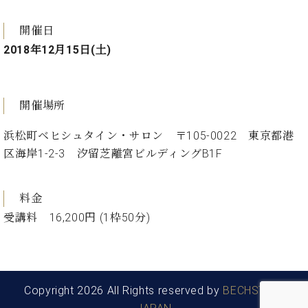
ト
ジオ
ピ
レン
開催日
ア
タル
2018年12月15日(土)
ノ
ホー
ル・
C.
スタ
ベ
ジオ
開催場所
ヒ
空き
シ
状況
浜松町ベヒシュタイン・サロン 〒105-0022 東京都港
ュ
動
区海岸1-2-3 汐留芝離宮ビルディングB1F
タ
画
イ
収
ン
録
料金
レ
サ
受講料 16,200円 (1枠50分)
ジ
ー
デ
ビ
ン
ス
ス
音
ア
楽
Copyright 2026 All Rights reserved by
BECHSTEIN
ッ
教