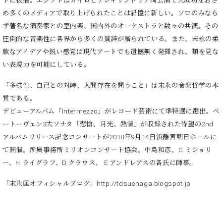
・
トに抜擢。エジプトはカイロとアレ
キサンドリア両公演で大成功をおさ
ス
ベ
ノ
セ
め多くのメディアで取り上げられたことは記憶に新しい。ソロのみなら
タ
ン
ン
ず著名な演奏家との室内楽、国内外の
オーケストラと数々の共演。その
ジ
ト
ト
C.
オ
圧倒的な音楽性に各界から多くの賛辞が贈られている。また、末永の柔
ラ
ベ
ム
ヒ
軟なアイデアや鋭い感覚は現代アートで
も遺憾無く発揮され、類を見な
コ
東
シ
納
ン
い表現力を可能にしている。
京
ュ
入
ク
タ
「多様性、自己との対峙、人間存在を問うこと」は末永の音楽哲学の本
実
ー
イ
績
ル
店
質である。
ン
音
長
デビューアルバム「Intermezzo」がレコード芸術にて準特選に選出。ベ
コ
楽
ご
音
ートーヴェン3大ソナタ「悲愴、月光、熱情」が収録された待望の2nd
ン
教
挨
楽
アル
バムリリース記念コンサートが2018年9月14日浜離宮朝日ホールに
サ
室
拶
教
ー
て開催。所属事務所ミリオンコンサート協会。中島和彦、G.ミショ
リ
展
室
ト
示
ー、H.ライグラフ、D.クラウス、 E.アンドレアスの各氏に師事。
ご
ア
情
愛
ッ
「末永匡オフィシャルブログ」
http://tdsuenaga.blogspot.jp
報
用
プ
ホー
者
ラ
ル・
の
イ
スタ
声