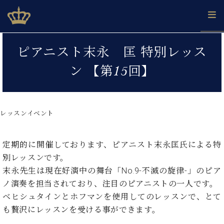
Skip
ベヒシュタインジャパン公式サイト
BECHSTEIN JAPAN Official Site
to
content
カ
ピアニスト末永 匡 特別レッス
タ
ベ
ベ
ド
メ
企
ロ
ン 【第15回】
C.
ヒ
ヒ
イ
ル
業
グ
ベ
シ
シ
ツ
マ
情
ヒ
ュ
ュ
の
ガ
報
シ
タ
展
タ
名
会
ュ
レッスンイベント
イ
示
イ
器
員
採
タ
ン
ン
ベ
登
用
イ
で、
の
ヒ
録
情
定期的に開催しております、ピアニスト末永匡氏による特
ン
ピ
演
グ
シ
ご
報
コ
別レッスンです。
ア
奏
ラ
ュ
案
ン
ノ
し
末永先生は現在好演中の舞台「No.9-不滅の旋律-」のピア
ン
タ
内
サ
技
ベ
た
ド
イ
ノ演奏を担当されており、注目のピアニストの一人です。
ー
術
ヒ
い！
ピ
ン
ベヒシュタインとホフマンを使用してのレッスンで、とて
各
ト /
シ
学
ア
店
も贅沢にレッスンを受ける事ができます。
C.
ュ
び
ノ
ブ
舗
ベ
ベ
タ