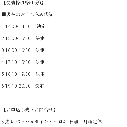
イ
ュ
ブ
【受講枠(1枠50分)】
ジ
(お
で
ン
タ
ロ
正
ャ
知
コ
イ
グ
オンライン試弾
規
■現在のお申し込み状況
パ
ら
ン
ン
デ
ン
せ・
メルマガ登録
サ
の
1.14:00-14:50 決定
ィ
の
メ
ー
音
ー
取
デ
趣
ト
色
2.15:00-15:50 決定
ラ
り
ィ
味
/
ー・
組
ア
か
3.16:00-16:50 決定
C.
取
ベ
み
情
ら
ベ
扱
ヒ
報)
4.17:10-18:00 決定
本
ヒ
店
シ
格
シ
ピ
ュ
5.18:10-19:00 決定
的
ュ
ア
キ
タ
に
タ
ノ
ャ
店
イ
6.19:10-20:00 決定
学
イ
製
ン
舗・
ン
ぶ
ン
造
ペ
サ
を
方
レ
番
ー
ロ
弾
ま
ジ
号
ン
ン・
く
【お申込み先・お問合せ】
で
デ
調
前
大
ン
律
に
コ
浜松町ベヒシュタイン・サロン(日曜・月曜定休)
歓
ス