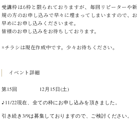
た
を
ラ
か
ヒ
ヒ
イ
受講枠は6枠と限られておりますが、毎回リピーターや新
い！
作
ン
ら
シ
シ
ン・
録
る
規の方のお申し込みで早々に埋まってしまいますので、お
ド
の
ュ
ュ
サ
音
こ
早めにお申し込みくださいませ。
ヒ
お
タ
タ
ロ
し
と
皆様のお申し込みをお待ちしております。
ス
知
イ
イ
ン
た
ト
ら
ン
ン
会
い！
音
リ
せ
レ
の
※チラシは現在作成中です。少々お待ちください。
員
と
色
ー
(入
ジ
秘
い
と
荷
デ
密
う
ベ
タ
情
ン
音
方
ヒ
ッ
報
イベント詳細
ス
楽
は、
シ
チ
等)
ニ
家
お
ュ
ュ
第15回 12月15日(土)
達
近
タ
ー
ベ
の
プ
く
C.
イ
ス・
♪11/22現在、全ての枠にお申し込みを頂きました。
ヒ
声
レ
の
ベ
ン・
イ
シ
ス
直
ヒ
ジ
ベ
引き続き3/9は募集しておりますので、ご検討ください。
ュ
リ
営
シ
ベ
ャ
ン
タ
リ
店
ュ
ヒ
パ
ト
イ
ー
舗
タ
シ
ン
ン・
ス
ま