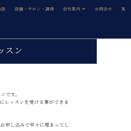
扱店
店舗・サロン・調律
会社案内
お問合せ
企業情報
メルマガ登録
採用情報
ッスン
ベヒシュタイン・サロン会員
本社：八王子・技術営業センター
ベヒシュタイン・ジャパンブログ
スンです。
にレッスンを受ける事ができま
中古】
のお申し込みで早々に埋まってし