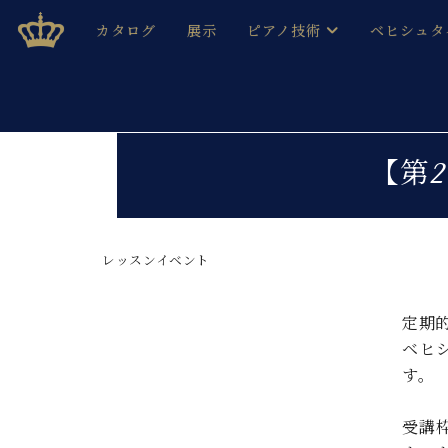
Skip
ベヒシュタインジャパン公式サイト
BECHSTEIN JAPAN Official Site
カタログ
展示
ピアノ技術
ベヒシュタ
to
content
ベヒシュタインのグランドピ
ドイツの名
作ること
ベヒシュタインで、 演奏したい！ 学びたい！ 録音した
C.ベヒシュタイン コンサート / C.ベヒシュタイ
ブランドヒ
【第
音色とタッチ
ベヒシュタイン・
趣味から本格的に学ぶ方まで大歓迎。
音楽家達の
C.ベヒシュタイン コンサート
ベヒシュタイン・ジャパンの
み
ベヒシュタイン・セントラム 東
レッスンイベント
ベヒシュタ
ピアノ製造番号
店長ご挨拶
ベヒシュタ
定期
展示情報
ベヒ
ホール・スタジオレンタル
ベヒシュタ
す。
ホール・スタジオ空き状況
動画収録サービス
納入実績 
音楽教室
受講
ピアノのコンシェルジュ