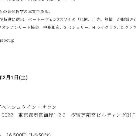
永の音楽哲学の本質である。
術にて準特選に選出。ベートーヴェン3大ソナタ「悲愴、月光、熱情」が収録され
リオンコンサート協会。中島和彦、G.ミショ
リー、H.ライグラフ、D.クラ
gspot.jp
年2月1日(土)
町ベヒシュタイン・サロン
5-0022 東京都港区海岸1-2-3 汐留芝離宮ビルディングB1F
16,500円 (1枠50分)