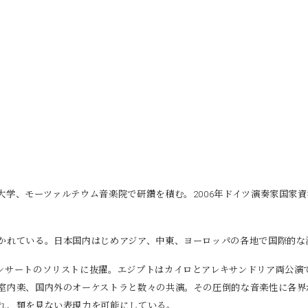
大学、モーツァルテウム音楽院で研鑽を積む。2006年ドイツ演奏家国家
かれている。日本国内はじめアジア、中東、ヨーロッ
パの各地で国際的な
ンサートのソリストに抜擢。エジプトはカイロとアレ
キサンドリア両公演
室内楽、国内外の
オーケストラと数々の共演。その圧倒的な音楽性に各界
れ、類を見ない表現力を可能にしている。