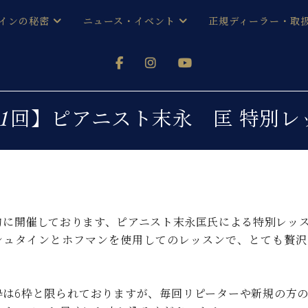
インの秘密
ニュース・イベント
正規ディーラー・取
アノを
器ベヒシュタイン
メルマガ会員登録ご案内
い！ という方は、お近くの直営店舗まで
オンライン試弾
ン レジデンス
ストリー
各店舗からのお知らせ
21回】ピアニスト末永 匡 特別レ
(入荷情報等)
シューレ音楽教室
声
/
C.ベヒシュタイン レジデンス
取り組
プレスリリース
(お知らせ・メディア情報)
京
インの音色
キャンペーン
スタッフご挨拶
インを弾く前に
的に開催しております、ピアニスト末永匡氏による特別レッ
技術者紹介
シュタインとホフマンを使用してのレッスンで、とても贅沢
展示情報【ユーロピアノ特選
コンサート
イン・シューレ
イベント情報
八王子工房ブログ
レッスンイベント
ホール・スタジオ
アクセス
枠は6枠と限られておりますが、毎回リピーターや新規の方
お問い合わせ