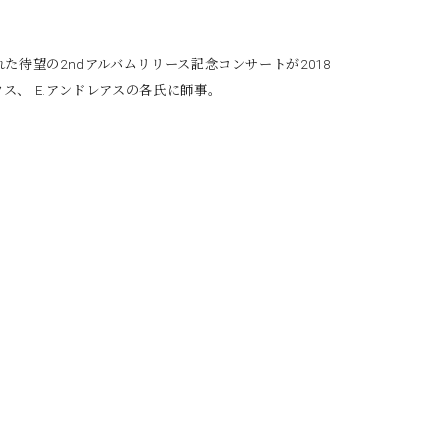
た待望の2ndアル
バムリリース記念コンサートが2018
ウス、 E.アンドレアスの各氏に師事。