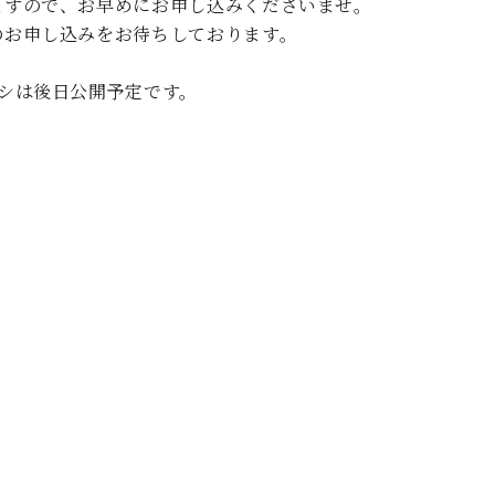
ますので、お早めにお申し込みくださいませ。
C.ベヒシュタイン コンサート
代理店主催イベント
音楽教室
のお申し込みをお待ちしております。
アップライトピアノ
コンクール
声
ラシは後日公開予定です。
音楽教室
調律)