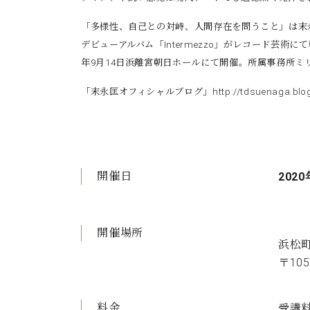
「多様性、自己との対峙、人間存在を問うこと」は末
デビューアルバム「Intermezzo」がレコード芸
年9月14日浜離宮朝日ホールにて開催。所属事務所ミ
「末永匡オフィシャルブログ」
http://tdsuenaga.blo
開催日
2020
開催場所
浜松
〒10
料金
受講料 