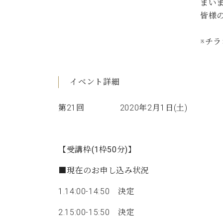
まい
C.ベヒシュタイン コンサート
アクセス
納入実績 
皆様
グランドピアノ
セントラム東京のご案内(PDF)
お問い合わせ
ご愛用者の
※チ
C.ベヒシュタイン アカデミー
アーティストカスタマーサービス(
W.ホフマン プロフェッショナル
イベント詳細
アフターサービス(調律)
W.ホフマン トラディション
調律師紹介
第21回 2020年2月1日(土)
調律料金表
お問い合わせ
W.ホフマン ヴィジョン
尾山調律師のブログ Die Musikgasse（音楽の小道）
【受講枠(1枠50分)】
C.BECHSTEIN Digital(ベヒシュタイン デジタル)
■現在のお申し込み状況
1.14:00-14:50 決定
2.15:00-15:50 決定