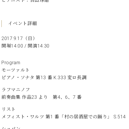
ピアニスト：吉田琢磨
イ
ュ
ブ
ジ
(お
で
ン
タ
ロ
正
ャ
知
コ
イ
グ
オンライン試弾
規
パ
ら
ン
ン
デ
ン
せ・
イベント詳細
メルマガ登録
サ
の
ィ
の
メ
ー
音
ー
取
デ
趣
ト
2017.9.17（日）
色
ラ
り
ィ
味
/
開場14:00 / 開演14:30
ー・
組
ア
か
C.
取
ベ
み
情
ら
ベ
扱
ヒ
報)
Program
本
ヒ
店
シ
格
シ
モーツァルト
ピ
ュ
的
ュ
ア
キ
ピアノ・ソナタ 第13 番 K.333 変ロ長調
タ
に
タ
ノ
ャ
店
イ
学
イ
製
ン
舗・
ラフマニノフ
ン
ぶ
ン
造
ペ
サ
前奏曲集 作品23 より 第4、6、7 番
を
方
レ
番
ー
ロ
弾
ま
ジ
号
ン
ン・
リスト
く
で
デ
調
メフィスト・ワルツ 第1 番「村の居酒屋での踊り」 S.514
前
大
ン
律
に
コ
歓
ス
ショパン