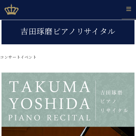
Skip
ベヒシュタインジャパン公式サイト
BECHSTEIN JAPAN Official Site
to
content
カ
吉田琢磨ピアノリサイタル
タ
ベ
ベ
ド
メ
企
ロ
C.
ヒ
ヒ
イ
ル
業
グ
ベ
シ
シ
ツ
マ
情
ヒ
ュ
ュ
の
ガ
報
コンサートイベント
シ
タ
展
タ
名
会
ュ
イ
示
イ
器
員
採
タ
ン
ン
ベ
登
用
イ
で、
の
ヒ
録
情
ン
ピ
演
グ
シ
ご
報
コ
ア
奏
ラ
ュ
案
ン
ノ
し
ン
タ
内
サ
技
ベ
た
ド
イ
ー
術
ヒ
い！
ピ
ン
各
ト /
シ
学
ア
店
C.
ュ
び
ノ
ブ
舗
ベ
ベ
タ