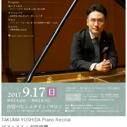
た
を
ラ
か
ヒ
ヒ
イ
い！
作
ン
ら
シ
シ
ン・
録
る
ド
の
ュ
ュ
サ
音
こ
ヒ
お
タ
タ
ロ
し
と
ス
知
イ
イ
ン
た
ト
ら
ン
ン
会
い！
音
リ
せ
レ
の
員
と
色
ー
(入
ジ
秘
い
と
荷
デ
密
う
ベ
タ
情
ン
音
方
ヒ
ッ
報
ス
楽
は、
シ
チ
等)
ニ
家
お
ュ
ュ
達
近
タ
ー
ベ
の
プ
く
C.
イ
ス・
ヒ
声
レ
の
ベ
ン・
イ
シ
ス
直
ヒ
ジ
ベ
ュ
リ
営
シ
ベ
ャ
ン
タ
リ
店
ュ
ヒ
パ
ト
イ
ー
舗
TAKUMA YOSHIDA Piano Recital
タ
シ
ン
ン・
ス
ま