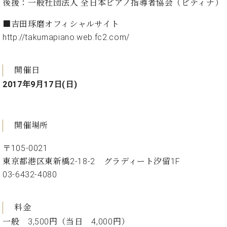
後援：一般社団法人 全日本ピアノ指導者協会（ピティナ）
ト
ジオ
ピ
レン
■吉田琢磨オフィシャルサイト
ア
タル
http://takumapiano.web.fc2.com/
ノ
ホー
ル・
C.
スタ
開催日
ベ
ジオ
ヒ
2017年9月17日(日)
空き
シ
状況
ュ
動
タ
画
開催場所
イ
収
ン
録
〒105-0021
レ
サ
ジ
東京都港区東新橋2-18-2 グラディート汐留1F
ー
デ
03-6432-4080
ビ
ン
ス
ス
音
ア
料金
楽
ッ
教
一般 3,500円（当日 4,000円）