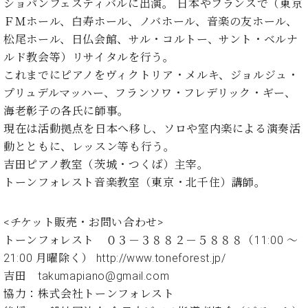
・
ショパンフェスティバルに出演。 日本やフランスで（東京
ス
ベ
ノ
セ
ＦＭホール、白寿ホール、ノバホール、音楽の友ホール、
タ
ン
ン
ジ
ト
松尾ホール、日仏会館、サル・コルトー、サント・ベルナ
ト
C.
オ
ラ
ベ
ルド教会等）リサイタルを行う。
ム
ヒ
これまでにピアノをヴィクトリア・メルキ、ジョルジュ・
コ
東
シ
納
ン
プリュデルマッハー、フランソワ・フレデリック・ギー、
京
ュ
入
ク
海老彰子の各氏に師事。
タ
実
ー
現在は活動拠点を日本へ移し、ソロや室内楽による演奏活
イ
績
ル
店
動とともに、レッスン等も行う。
ン
音
長
コ
吉田ピアノ教室（茨城・つくば）主宰。
楽
ご
音
ン
教
挨
トーンフォレスト音楽教室（東京・北千住）講師。
楽
サ
室
拶
教
ー
展
室
<チケット販売・お問い合わせ>
ト
示
ご
ア
トーンフォレスト
０３－３８８２－５８８８
（11:00 ～
情
愛
ッ
報
21:00 月曜除く）
http://www.toneforest.jp/
用
プ
ホー
吉田
takumapiano@gmail.com
者
ラ
ル・
の
協力：株式会社トーンフォレスト
イ
スタ
声