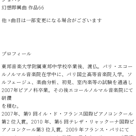
ン
迎。
サ
幻想即興曲 作品66
ベ
会
ベヒ
ー
C.
ヒ
社
シュ
他 ※曲目は一部変更になる場合がございます
ト
ベ
シ
案
ヒ
タイ
ュ
内
シ
タ
レ
ン・
ュ
イ
ッ
シュ
タ
お
ン・
ス
プロフィール
イ
ーレ
問
シ
ン
ン
合
ュ
イ
音楽
東邦音楽大学附属東邦中学校卒業後、渡仏。パリ・エコー
コ
せ
ー
ベ
教室
ン
ルノルマル音楽院在学中に、パリ国立高等音楽院入学。ソ
レ
ン
サ
ルフェージュ、楽曲分析、初見、室内楽等の試験を通過し
ト
ー
2007年ピアノ科卒業。その後エコールノルマル音楽院にて
納
ベ
ト
研鑽
入
代
ヒ
グ
シ
を積む。
実
理
ラ
ュ
績
店
2007年、第9 回イル・ド・フランス国際ピアノコンクール
ン
タ
ホ
主
ド
第2 位入賞。2010 年、第6 回テレザ・リャックーナ国際ピ
イ
ー
催
ピ
アノコンクール第3 位入賞。2009 年フランス・パリにて
ン
ル・
イ
ア