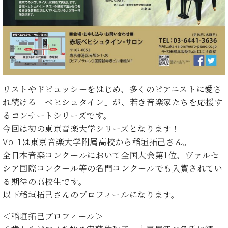
ト
ジオ
ピ
レン
ア
タル
ノ
ホー
ル・
C.
スタ
ベ
ジオ
ヒ
空き
リストやドビュッシーをはじめ、多くのピアニストに愛さ
シ
状況
れ続ける「ベヒシュタイン」が、若き音楽家たちを応援す
ュ
動
るコンサートシリーズです。
タ
画
イ
今回は初の東京音楽大学シリーズとなります！
収
ン
録
Vol.1は東京音楽大学附属高校から稲垣拓己さん。
レ
サ
全日本音楽コンクールにおいて全国大会第1位、ヴァルセ
ジ
ー
シア国際コンクール等の名門コンクールでも入賞されてい
デ
ビ
る期待の高校生です。
ン
ス
ス
以下稲垣拓己さんのプロフィールになります。
音
ア
楽
＜稲垣拓己プロフィール＞
ッ
教