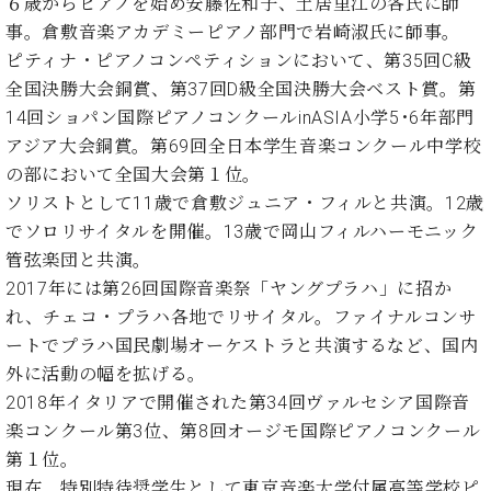
プ
６歳からピアノを始め安藤佐和子、土居里江の各氏に師
室
ラ
ピ
事。倉敷音楽アカデミーピアノ部門で岩崎淑氏に師事。
イ
ア
ピティナ・ピアノコンペティションにおいて、第35回C級
ト
ノ
全国決勝大会銅賞、第37回D級全国決勝大会ベスト賞。第
ピ
の
14回ショパン国際ピアノコンクールinASIA小学5･6年部門
ア
コ
ノ
アジア大会銅賞。第69回全日本学生音楽コンクール中学校
ン
の部において全国大会第１位。
シ
ェ
ソリストとして11歳で倉敷ジュニア・フィルと共演。12歳
C.
ル
ベ
でソロリサイタルを開催。13歳で岡山フィルハーモニック
ジ
ヒ
管弦楽団と共演。
ュ
シ
2017年には第26回国際音楽祭「ヤングプラハ」に招か
ア
ュ
れ、チェコ・プラハ各地でリサイタル。ファイナルコンサ
ク
タ
セ
ートでプラハ国民劇場オーケストラと共演するなど、国内
イ
ス
ン
外に活動の幅を拡げる。
セン
ア
2018年イタリアで開催された第34回ヴァルセシア国際音
トラ
カ
楽コンクール第3位、第8回オージモ国際ピアノコンクール
ム東
デ
第１位。
京の
ミ
現在、特別特待奨学生として東京音楽大学付属高等学校ピ
ご案