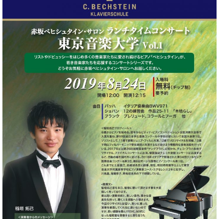
・
ス
ベ
ノ
セ
タ
ン
ン
ジ
ト
ト
C.
オ
ラ
ベ
ム
ヒ
コ
東
シ
納
ン
京
ュ
入
ク
タ
実
ー
イ
績
ル
店
ン
音
長
コ
楽
ご
音
ン
教
挨
楽
サ
室
拶
教
ー
展
室
ト
示
ご
ア
情
愛
ッ
報
用
プ
ホー
者
ラ
ル・
の
イ
スタ
声