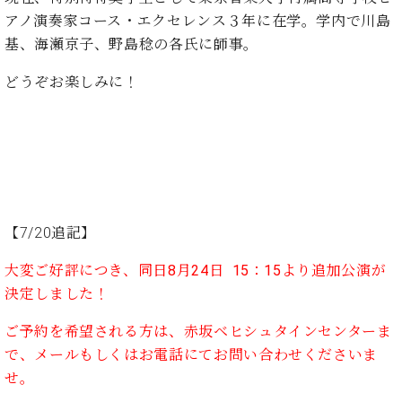
ー
内
アノ演奏家コース・エクセレンス３年に在学。学内で川島
(PDF)
基、海瀬京子、野島稔の各氏に師事。
W.
お
ホ
問
どうぞお楽しみに！
フ
い
マ
合
ン
わ
プ
せ
ロ
フ
ェ
本
ッ
【7/20追記】
社
シ
：
ョ
大変ご好評につき、同日8月24日 15：15より追加公演が
八
ナ
決定しました！
王
ル
子
ご予約を希望される方は、赤坂ベヒシュタインセンターま
・
技
で、メールもしくはお電話にてお問い合わせくださいま
W.
術
ホ
せ。
営
フ