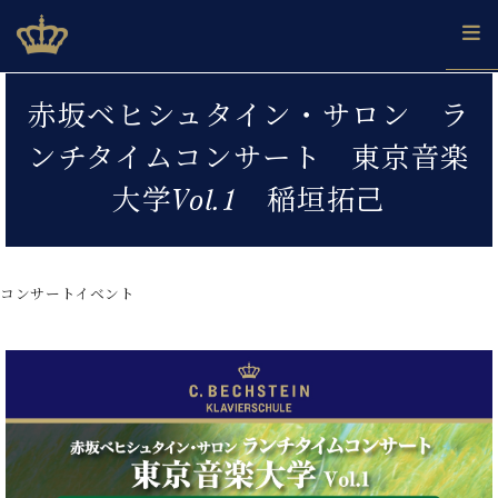
Skip
ベヒシュタインジャパン公式サイト
BECHSTEIN JAPAN Official Site
to
content
カ
赤坂ベヒシュタイン・サロン ラ
タ
ベ
ベ
ド
メ
企
ロ
ンチタイムコンサート 東京音楽
C.
ヒ
ヒ
イ
ル
業
グ
ベ
シ
シ
ツ
マ
情
大学Vol.1 稲垣拓己
ヒ
ュ
ュ
の
ガ
報
シ
タ
展
タ
名
会
ュ
イ
示
イ
器
員
採
タ
ン
ン
ベ
登
用
コンサートイベント
イ
で、
の
ヒ
録
情
ン
ピ
演
グ
シ
ご
報
コ
ア
奏
ラ
ュ
案
ン
ノ
し
ン
タ
内
サ
技
ベ
た
ド
イ
ー
術
ヒ
い！
ピ
ン
各
ト /
シ
学
ア
店
C.
ュ
び
ノ
ブ
舗
ベ
ベ
タ