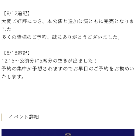
ン
迎。
サ
ベ
会
ベヒ
【8/12追記】
ー
C.
ヒ
社
シュ
ト
ベ
大変ご好評につき、本公演と追加公演ともに完売となりま
シ
案
ヒ
タイ
した！
ュ
内
シ
タ
レ
多くの皆様のご予約、誠にありがとうございました。
ン・
ュ
イ
ッ
シュ
タ
お
ン・
ス
【8/18追記】
イ
ーレ
問
シ
ン
12:15～公演分に5席分の空きが出ました！
ン
合
ュ
イ
音楽
コ
予約の集中が予想されますのでお早目のご予約をお勧めい
せ
ー
ベ
教室
ン
たします。
レ
ン
サ
ト
ー
納
ベ
ト
入
代
ヒ
グ
シ
実
理
ラ
ュ
績
店
ン
イベント詳細
タ
ホ
主
ド
イ
ー
催
ピ
ン
ル・
イ
ア