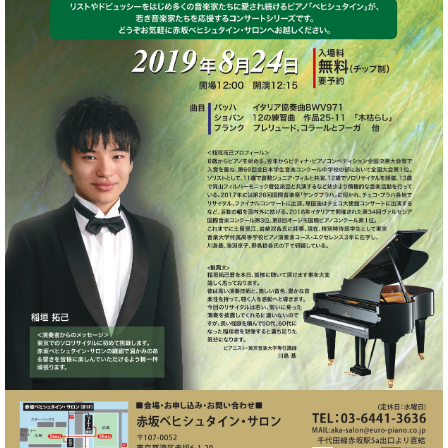
た
を
ラ
か
ヒ
ヒ
イ
い！
作
ン
ら
シ
シ
ン・
録
る
ド
の
ュ
ュ
サ
音
こ
ヒ
お
タ
タ
ロ
し
と
ス
知
イ
イ
ン
た
ト
ら
ン
ン
会
い！
音
リ
せ
レ
の
員
と
色
ー
(入
ジ
秘
い
と
荷
デ
密
う
ベ
タ
情
ン
音
方
ヒ
ッ
報
ス
楽
は、
シ
チ
等)
ニ
家
お
ュ
ュ
達
近
タ
ー
ベ
の
プ
く
C.
イ
ス・
ヒ
声
レ
の
ベ
ン・
イ
シ
ス
直
ヒ
ジ
ベ
ュ
リ
営
シ
ベ
ャ
ン
タ
リ
店
ュ
ヒ
パ
ト
イ
ー
舗
タ
シ
ン
ン・
ス
ま