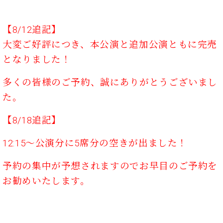
業
マ
セ
ン
ン
【8/12追記】
ト
タ
ー
ラ
大変ご好評につき、本公演と追加公演ともに完売
デ
となりました！
ィ
ス
シ
タ
多くの皆様のご予約、誠にありがとうございまし
ョ
ッ
ン
た。
フ
ご
【8/18追記】
W.
挨
ホ
拶
12:15～公演分に5席分の空きが出ました！
フ
技
マ
術
予約の集中が予想されますのでお早目のご予約を
ン
者
ヴ
紹
お勧めいたします。
ィ
介
ジ
展示
ョ
情報
ン
【ユ