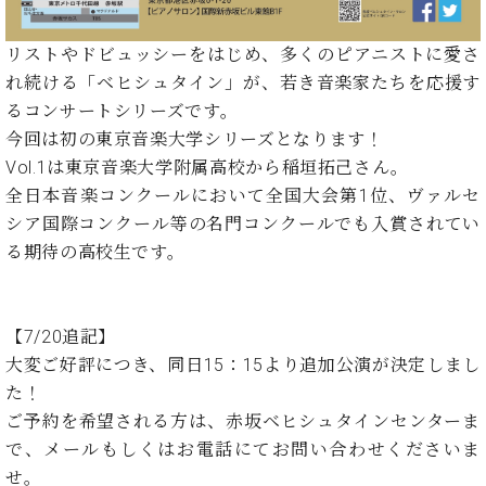
イ
ュ
ブ
ジ
(お
で
ン
タ
ロ
正
ャ
知
コ
イ
グ
オンライン試弾
規
リストやドビュッシーをはじめ、多くのピアニストに愛さ
パ
ら
ン
ン
デ
れ続ける「ベヒシュタイン」が、若き音楽家たちを応援す
ン
せ・
メルマガ登録
サ
の
ィ
るコンサートシリーズです。
の
メ
ー
音
ー
取
デ
今回は初の東京音楽大学シリーズとなります！
趣
ト
色
ラ
り
ィ
Vol.1は東京音楽大学附属高校から稲垣拓己さん。
味
/
ー・
組
ア
か
C.
全日本音楽コンクールにおいて全国大会第1位、ヴァルセ
取
ベ
み
情
ら
ベ
扱
シア国際コンクール等の名門コンクールでも入賞されてい
ヒ
報)
本
ヒ
店
シ
る期待の高校生です。
格
シ
ピ
ュ
的
ュ
ア
キ
タ
に
タ
ノ
ャ
店
イ
学
イ
製
ン
【7/20追記】
舗・
ン
ぶ
ン
造
ペ
サ
大変ご好評につき、同日15：15より追加公演が決定しまし
を
方
レ
番
ー
ロ
た！
弾
ま
ジ
号
ン
ン・
く
ご予約を希望される方は、赤坂ベヒシュタインセンターま
で
デ
調
前
で、メールもしくはお電話にてお問い合わせくださいま
大
ン
律
に
コ
せ。
歓
ス