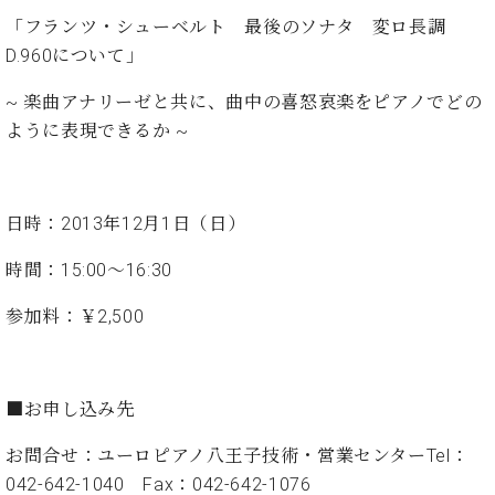
イ
ュ
ブ
ジ
(お
で
ン
タ
ロ
「フランツ・シューベルト 最後のソナタ 変ロ長調
正
ャ
知
コ
イ
グ
オンライン試弾
規
D.960について」
パ
ら
ン
ン
デ
ン
せ・
メルマガ登録
サ
の
~ 楽曲アナリーゼと共に、曲中の喜怒哀楽をピアノでどの
ィ
の
メ
ー
音
ー
ように表現できるか ~
取
デ
趣
ト
色
ラ
り
ィ
味
/
ー・
組
ア
か
C.
取
ベ
み
情
ら
ベ
日時：2013年12月1日（日）
扱
ヒ
報)
本
ヒ
店
シ
格
シ
ピ
時間：15:00～16:30
ュ
的
ュ
ア
キ
タ
参加料：￥2,500
に
タ
ノ
ャ
店
イ
学
イ
製
ン
舗・
ン
ぶ
ン
造
ペ
サ
を
方
レ
番
ー
ロ
弾
■お申し込み先
ま
ジ
号
ン
ン・
く
で
デ
調
前
お問合せ：ユーロピアノ八王子技術・営業センターTel：
大
ン
律
に
コ
042-642-1040 Fax：042-642-1076
歓
ス