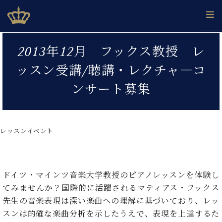
Skip
ベヒシュタインジャパン公式サイト
BECHSTEIN JAPAN Official Site
to
content
カ
2013年12月 フックス教授 レ
タ
ベ
ベ
ド
メ
企
ロ
ッスン受講/聴講・レクチャ―コ
C.
ヒ
ヒ
イ
ル
業
グ
ベ
シ
シ
ツ
マ
情
ンサート募集
ヒ
ュ
ュ
の
ガ
報
シ
タ
展
タ
名
会
ュ
イ
示
イ
器
員
採
タ
ン
ン
ベ
登
用
レッスンイベント
イ
で、
の
ヒ
録
情
ン
ピ
演
グ
シ
ご
報
コ
ア
奏
ラ
ュ
案
ン
ノ
し
ン
タ
内
ドイツ・マインツ音楽大学教授のピアノレッスンを体験し
サ
技
ベ
た
ド
イ
ー
てみませんか？国際的に活躍されるマティアス・フックス
術
ヒ
い！
ピ
ン
各
ト /
シ
先生の音楽表現は深い楽曲への理解に基づいており、レッ
学
ア
店
C.
ュ
び
ノ
スンは的確な楽曲分析を示したうえで、表現を上達するた
ブ
舗
ベ
ベ
タ