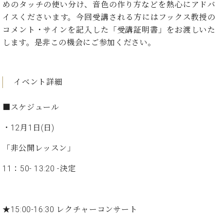
た
を
めのタッチの使い分け、音色の作り方などを熱心にアドバ
ラ
か
ヒ
ヒ
イ
い！
作
イスくださいます。今回受講される方にはフックス教授の
ン
ら
シ
シ
ン・
録
る
ド
の
コメント・サインを記入した「受講証明書」をお渡しいた
ュ
ュ
サ
音
こ
ヒ
お
タ
タ
します。是非この機会にご参加ください。
ロ
し
と
ス
知
イ
イ
ン
た
ト
ら
ン
ン
会
い！
音
リ
せ
レ
の
員
と
色
ー
(入
イベント詳細
ジ
秘
い
と
荷
デ
密
う
ベ
タ
情
ン
■スケジュール
音
方
ヒ
ッ
報
ス
楽
は、
シ
チ
等)
ニ
・12月1日(日)
家
お
ュ
ュ
達
近
タ
ー
「非公開レッスン」
ベ
の
プ
く
C.
イ
ス・
ヒ
声
レ
の
ベ
ン・
11：50- 13:20 -決定
イ
シ
ス
直
ヒ
ジ
ベ
ュ
リ
営
シ
ベ
ャ
ン
タ
リ
店
ュ
ヒ
パ
ト
イ
ー
舗
タ
シ
ン
★15:00-16:30 レクチャーコンサート
ン・
ス
ま