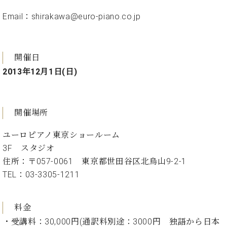
ン
迎。
サ
Email：
shirakawa@euro-piano.co.jp
ベ
会
ベヒ
ー
C.
ヒ
社
シュ
ト
ベ
シ
案
ヒ
タイ
ュ
内
開催日
シ
タ
レ
ン・
ュ
2013年12月1日(日)
イ
ッ
シュ
タ
お
ン・
ス
イ
ーレ
問
シ
ン
ン
合
ュ
イ
音楽
開催場所
コ
せ
ー
ベ
教室
ン
レ
ン
ユーロピアノ東京ショールーム
サ
ト
ー
3F スタジオ
納
ベ
ト
住所：〒057-0061 東京都世田谷区北烏山9-2-1
入
代
ヒ
グ
TEL：03-3305-1211
シ
実
理
ラ
ュ
績
店
ン
タ
ホ
主
ド
イ
料金
ー
催
ピ
ン
・受講料：30,000円(通訳料別途：3000円 独語から日本
ル・
イ
ア