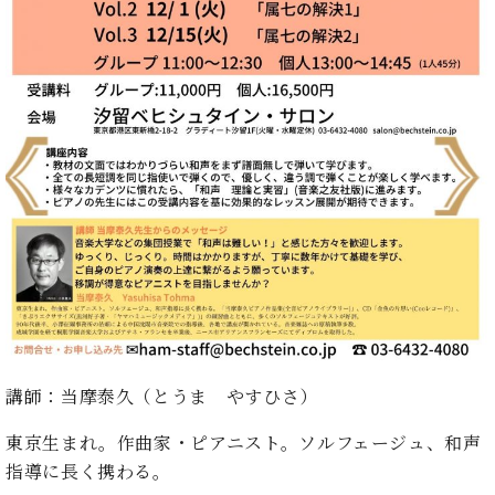
・
ス
ベ
ノ
セ
タ
ン
ン
ジ
ト
ト
C.
オ
ラ
ベ
ム
ヒ
コ
東
シ
納
ン
京
ュ
入
ク
タ
実
ー
イ
績
ル
店
ン
音
長
コ
楽
ご
音
ン
教
挨
楽
サ
室
拶
教
ー
展
室
ト
示
ご
ア
情
講師：当摩泰久（とうま やすひさ）
愛
ッ
報
用
プ
ホー
東京生まれ。作曲家・ピアニスト。ソルフェージュ、和声
者
ラ
ル・
の
指導に長く携わる。
イ
スタ
声