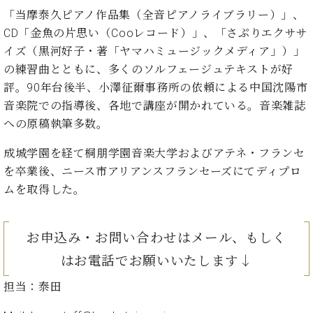
ト
ジオ
「当摩泰久ピアノ作品集（全音ピアノライブラリー）」、
ピ
レン
CD「金魚の片思い（Cooレコード）」、「さぷりエクササ
ア
タル
イズ（黒河好子・著「ヤマハミュージックメディア」）」
ノ
ホー
の練習曲とともに、多くのソルフェージュテキストが好
ル・
C.
スタ
評。90年台後半、小澤征爾事務所の依頼による中国沈陽市
ベ
ジオ
音楽院での指導後、各地で講座が開かれている。音楽雑誌
ヒ
空き
への原稿執筆多数。
シ
状況
ュ
動
成城学園を経て桐朋学園音楽大学およびアテネ・フランセ
タ
画
を卒業後、ニース市アリアンスフランセーズにてディプロ
イ
収
ムを取得した。
ン
録
レ
サ
ジ
ー
お申込み・お問い合わせはメール、もしく
デ
ビ
ン
ス
はお電話でお願いいたします↓
ス
音
ア
楽
担当：泰田
ッ
教