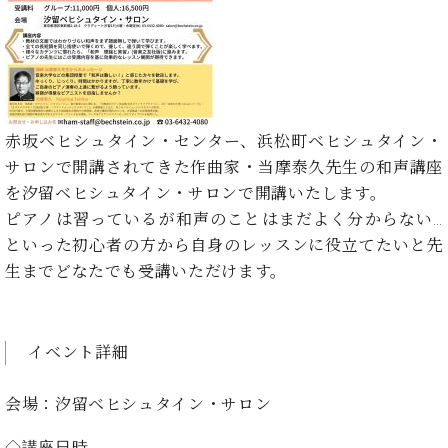
た
を
ラ
か
ヒ
ヒ
イ
い！
作
ン
ら
シ
シ
ン・
録
る
ド
の
ュ
ュ
サ
音
こ
ヒ
お
タ
タ
ロ
し
と
ス
知
イ
イ
ン
た
ト
ら
ン
ン
会
い！
赤坂ベヒシュタイン・センター、浜松町ベヒシュタイン・
音
リ
せ
レ
の
員
と
サロンで開講されてきた作曲家・当摩泰久先生の和声講座
色
ー
(入
ジ
秘
い
と
荷
を汐留ベヒシュタイン・サロンで開講いたします。
デ
密
う
ベ
タ
情
ン
ピアノは習っているが和声のことはまだよく分からない…
音
方
ヒ
ッ
報
ス
楽
は、
といった初心者の方から自身のレッスンに役立てたいと先
シ
チ
等)
ニ
家
お
生までどなたでも受講いただけます。
ュ
ュ
達
近
タ
ー
ベ
の
プ
く
C.
イ
ス・
ヒ
声
レ
の
ベ
ン・
イ
イベント詳細
シ
ス
直
ヒ
ジ
ベ
ュ
リ
営
シ
ベ
ャ
ン
タ
リ
店
会場：汐留ベヒシュタイン・サロン
ュ
ヒ
パ
ト
イ
ー
舗
タ
シ
ン
ン・
ス
ま
◇講座日時