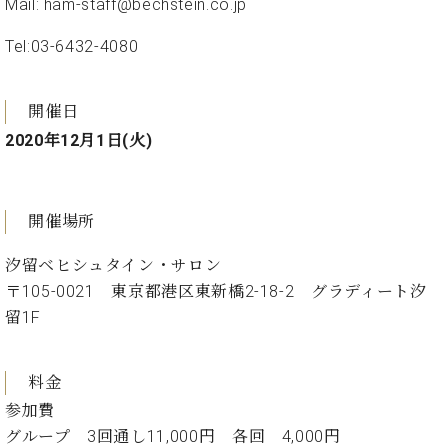
プ
Mail: ham-staff@bechstein.co.jp
室
ラ
ピ
イ
Tel:03-6432-4080
ア
ト
ノ
ピ
の
ア
開催日
コ
ノ
ン
2020年12月1日(火)
シ
ェ
C.
ル
ベ
開催場所
ジ
ヒ
ュ
シ
汐留ベヒシュタイン・サロン
ア
ュ
〒105-0021 東京都港区東新橋2-18-2 グラディート汐
ク
タ
セ
留1F
イ
ス
ン
セン
ア
トラ
料金
カ
ム東
デ
参加費
京の
ミ
グループ 3回通し11,000円 各回 4,000円
ご案