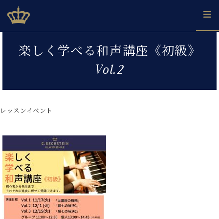
Skip
ベヒシュタインジャパン公式サイト
BECHSTEIN JAPAN Official Site
to
content
カ
楽しく学べる和声講座《初級》
タ
ベ
ベ
ド
メ
企
ロ
Vol.2
C.
ヒ
ヒ
イ
ル
業
グ
ベ
シ
シ
ツ
マ
情
ヒ
ュ
ュ
の
ガ
報
シ
タ
展
タ
名
会
ュ
レッスンイベント
イ
示
イ
器
員
採
タ
ン
ン
ベ
登
用
イ
で、
の
ヒ
録
情
ン
ピ
演
グ
シ
ご
報
コ
ア
奏
ラ
ュ
案
ン
ノ
し
ン
タ
内
サ
技
ベ
た
ド
イ
ー
術
ヒ
い！
ピ
ン
各
ト /
シ
学
ア
店
C.
ュ
び
ノ
ブ
舗
ベ
ベ
タ