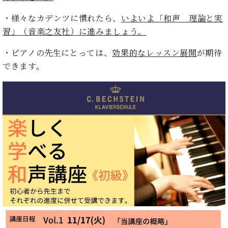
ン
迎。
サ
ベ
会
・様々なカデンツに慣れたら、
いよいよ「和声 理論と実
ベヒ
ー
C.
ヒ
社
習」（音楽之友社）に進みましょう。
シュ
ト
ベ
シ
案
ヒ
タイ
ュ
内
・ピアノの先生にとっては、
効果的なレッスン展開
が期待
シ
タ
レ
ン・
できます。
ュ
イ
ッ
シュ
タ
お
ン・
ス
イ
ーレ
問
シ
ン
ン
合
ュ
イ
音楽
コ
せ
ー
ベ
教室
ン
レ
ン
サ
ト
ー
納
ベ
ト
入
代
ヒ
グ
シ
実
理
ラ
ュ
績
店
ン
タ
ホ
主
ド
イ
ー
催
ピ
ン
ル・
イ
ア