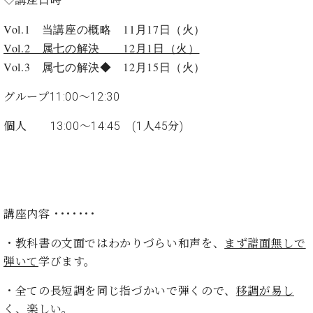
イ
ュ
ブ
ジ
(お
で
ン
タ
ロ
正
ャ
知
Vol.1 当講座の概略 11月17日（火）
コ
イ
グ
オンライン試弾
規
パ
ら
Vol.2 属七の解決 12月1日（火）
ン
ン
デ
ン
せ・
メルマガ登録
サ
の
ィ
Vol.3 属七の解決◆ 12月15日（火）
の
メ
ー
音
ー
取
デ
趣
ト
色
ラ
グループ11:00～12:30
り
ィ
味
/
ー・
組
ア
か
C.
個人 13:00～14:45 (1人45分)
取
ベ
み
情
ら
ベ
扱
ヒ
報)
本
ヒ
店
シ
格
シ
ピ
ュ
的
ュ
ア
キ
タ
に
タ
ノ
ャ
店
イ
講座内容 ･･･････
学
イ
製
ン
舗・
ン
ぶ
ン
造
ペ
サ
を
・教科書の文面ではわかりづらい和声を、
まず譜面無しで
方
レ
番
ー
ロ
弾
弾いて
学びます。
ま
ジ
号
ン
ン・
く
で
デ
調
前
・全ての長短調を同じ指づかいで弾くので、
移調が易し
大
ン
律
に
コ
歓
ス
く、楽しい。