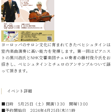
た
を
ラ
か
ヒ
ヒ
イ
い！
作
ン
ら
シ
シ
ン・
録
る
ド
の
ュ
ュ
サ
音
こ
ヒ
お
タ
タ
ロ
し
と
ス
知
イ
イ
ン
た
ト
ら
ン
ン
会
い！
音
リ
せ
レ
の
員
と
色
ー
(入
ジ
秘
い
ヨーロッパのサロン文化に育まれてきたベヒシュタインは
と
荷
デ
密
う
室内楽曲演奏に高い能力を発揮します。第一回はピアニス
ベ
タ
情
ン
音
方
ヒ
トの黒川浩氏とNHK交響楽団チェロ奏者の藤村俊介氏をお
ッ
報
ス
楽
は、
シ
チ
等)
招きし、ベヒシュタインとチェロのアンサンブルついて語
ニ
家
お
ュ
ュ
って頂きます。
達
近
タ
ー
ベ
の
プ
く
C.
イ
ス・
ヒ
声
レ
の
ベ
ン・
イ
シ
ス
直
ヒ
ジ
イベント詳細
ベ
ュ
リ
営
シ
ベ
ャ
ン
タ
リ
店
ュ
ヒ
パ
ト
■日時 5月25日（土）開演13:30 開場13:00
イ
ー
舗
タ
シ
ン
ン・
ス
ま
■予約開始日 2024年4月25日(木)11時