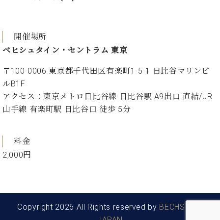
ト
ジオ
ピ
レン
ア
タル
開催場所
ノ
ホー
ル・
ベヒシュタイン・セントラム 東京
C.
スタ
ベ
〒100-0006 東京都千代田区有楽町1-5-1 日比谷マリンビ
ジオ
ヒ
空き
ルB1F
シ
状況
アクセス：東京メトロ日比谷線 日比谷駅 A9出口 直結/JR
ュ
動
山手線 有楽町駅 日比谷口 徒歩 5分
タ
画
イ
収
ン
録
料金
レ
サ
2,000円
ジ
ー
デ
ビ
ン
ス
ス
音
ア
楽
Copyright 2026 All Rights reserved by
BECHSTEIN
ッ
教
JAPAN