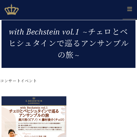
Skip
ベヒシュタインジャパン公式サイト
BECHSTEIN JAPAN Official Site
to
content
カ
with Bechstein vol.1 ~チェロとベ
タ
ベ
ベ
ド
メ
企
ロ
ヒシュタインで巡るアンサンブル
C.
ヒ
ヒ
イ
ル
業
グ
ベ
シ
シ
ツ
マ
情
の旅~
ヒ
ュ
ュ
の
ガ
報
シ
タ
展
タ
名
会
ュ
イ
示
イ
器
員
採
タ
ン
ン
ベ
登
用
コンサートイベント
イ
で、
の
ヒ
録
情
ン
ピ
演
グ
シ
ご
報
コ
ア
奏
ラ
ュ
案
ン
ノ
し
ン
タ
内
サ
技
ベ
た
ド
イ
ー
術
ヒ
い！
ピ
ン
各
ト /
シ
学
ア
店
C.
ュ
び
ノ
ブ
舗
ベ
ベ
タ