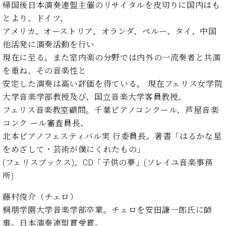
ン
帰国後日本演奏連盟主催のリサイタルを皮切りに国内はも
迎。
サ
ベ
会
とより、ドイツ、
ベヒ
ー
C.
ヒ
社
アメリカ、オーストリア、オランダ、ペルー、タイ、中国
シュ
ト
ベ
シ
案
他活発に演奏活動を行い
ヒ
タイ
ュ
内
シ
現在に至る。また室内楽の分野では内外の一流奏者と共演
タ
レ
ン・
ュ
を重ね、その音楽性と
イ
ッ
シュ
タ
お
ン・
ス
安定した演奏は高い評価を得ている。 現在フェリス女学院
イ
ーレ
問
シ
ン
大学音楽学部教授及び、国立音楽大学客員教授。
ン
合
ュ
イ
音楽
フェリス音楽教室顧問。千葉ピアノコンクール、芦屋音楽
コ
せ
ー
ベ
教室
コンク ール審査員長、
ン
レ
ン
サ
北本ピアノフェスティバル実 行委員長。著書「はるかな星
ト
ー
をめざして・芸術が僕にくれたもの」
納
ベ
ト
(フェリスブックス)、CD「子供の夢」(ソレイユ音楽事務
入
代
ヒ
グ
所)
シ
実
理
ラ
ュ
績
店
ン
タ
藤村俊介（チェロ）
ホ
主
ド
イ
桐朋学園大学音楽学部卒業。チェロを安田謙一郎氏に師
ー
催
ピ
ン
ル・
イ
事。日本演奏連盟賞受賞。
ア