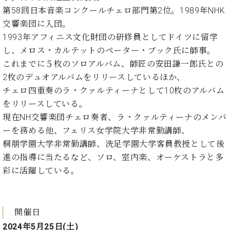
・
ス
ベ
ノ
第58回日本音楽コンクールチェロ部門第2位。1989年NHK
セ
タ
ン
ン
交響楽団に入団。
ジ
ト
ト
C.
1993年アフィニス文化財団の研修員としてドイツに留学
オ
ラ
ベ
し、メロス・カルテットのペーター・ブック氏に師事。
ム
ヒ
コ
東
これまでに５枚のソロアルバム、師匠の安田謙一郎氏との
シ
納
ン
京
ュ
2枚のデュオアルバムをリリースしているほか、
入
ク
タ
実
ー
チェロ四重奏のラ・クァルティーナとして10枚のアルバム
イ
績
ル
店
をリリースしている。
ン
音
長
現在NH交響楽団チェロ奏者、ラ・クァルティーナのメンバ
コ
楽
ご
音
ーを務める他、フェリス女学院大学非常勤講師、
ン
教
挨
楽
桐朋学園大学非常勤講師、洗足学園大学客員教授として後
サ
室
拶
教
ー
進の指導に当たるなど、ソロ、室内楽、オーケストラと多
展
室
ト
示
彩に活躍している。
ご
ア
情
愛
ッ
報
用
プ
ホー
者
開催日
ラ
ル・
の
イ
スタ
2024年5月25日(土)
声