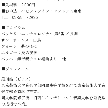
イ
ュ
ブ
ジ
(お
で
■入場料 2,000円
ン
タ
ロ
正
ャ
知
コ
イ
グ
■お申込 ベヒシュタイン・セントラム東京
オンライン試弾
規
パ
ら
ン
ン
デ
TEL：03-6811-2925
ン
せ・
メルマガ登録
サ
の
ィ
の
メ
ー
音
■プログラム
ー
取
デ
趣
ト
色
ラ
ボッケリーニ：チェロソナタ 第6番 イ長調
り
ィ
味
/
ー・
サン・サーンス：白鳥
組
ア
か
C.
取
ベ
み
情
フォーレ：夢の後に
ら
ベ
扱
ヒ
報)
エルガー：愛の挨拶
本
ヒ
店
シ
格
シ
ピ
バッハ：無伴奏チェロ組曲より 他
ュ
的
ュ
ア
キ
タ
■プロフィール
に
タ
ノ
ャ
店
イ
学
イ
製
ン
舗・
ン
黒川浩（ピアノ）
ぶ
ン
造
ペ
サ
を
方
レ
番
ー
東京芸術大学音楽学部附属高等学校を経て東京芸術大学音
ロ
弾
ま
ジ
号
ン
ン・
楽学部を首席で卒業。
く
で
デ
調
同大学院修了後、旧西ドイツデトモルト音楽大学を最優秀
前
大
ン
律
に
コ
の成績で卒業。
歓
ス