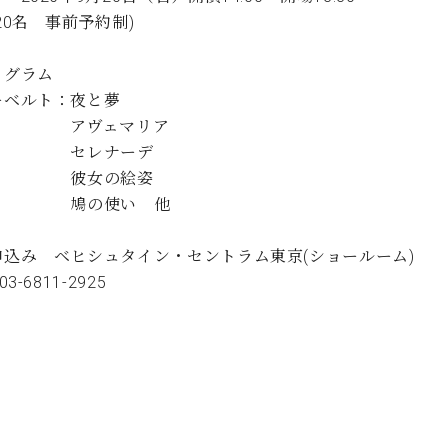
C.ベヒシュタイン コンサート
代理店主催イベント
20名 事前予約制)
音楽教室
アップライトピアノ
コンクール
ログラム
声
ーベルト：夜と夢
音楽教室
ヴェマリア
調律)
レナーデ
女の絵姿
の使い 他
申込み ベヒシュタイン・セントラム東京(ショールーム)
03-6811-2925