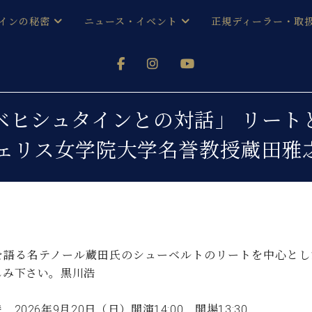
インの秘密
ニュース・イベント
正規ディーラー・取
アノを
器ベヒシュタイン
メルマガ会員登録ご案内
い！ という方は、お近くの直営店舗まで
オンライン試弾
ン レジデンス
ストリー
各店舗からのお知らせ
 Vol.5 「ベヒシュタインとの対話」
(入荷情報等)
シューレ音楽教室
フェリス女学院大学名誉教授蔵田雅
声
/
C.ベヒシュタイン レジデンス
取り組
プレスリリース
(お知らせ・メディア情報)
京
インの音色
キャンペーン
スタッフご挨拶
インを弾く前に
技術者紹介
展示情報【ユーロピアノ特選
コンサート
を語る名テノール蔵田氏のシューベルトのリートを中心とし
イン・シューレ
イベント情報
しみ下さい。黒川浩
八王子工房ブログ
レッスンイベント
ホール・スタジオ
アクセス
 2026年9月20日（日）開演14:00 開場13:30
お問い合わせ