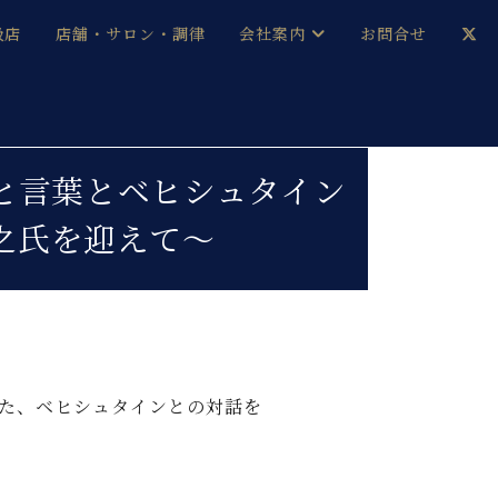
扱店
店舗・サロン・調律
会社案内
お問合せ
企業情報
メルマガ登録
採用情報
 リートと言葉とベヒシュタイン
之氏を迎えて〜
ベヒシュタイン・サロン会員
本社：八王子・技術営業センター
ベヒシュタイン・ジャパンブログ
中古】
た、ベヒシュタインとの対話を