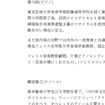
黒川浩(ピアノ)
東京芸術大学音楽学部附属高等学校を経て
同大学院修了後、旧西ドイツデトモルト音
帰国後日本演奏連盟主催のリサイタルを皮切
動を行い現在に至る。
また室内楽の分野では内外の一流奏者と共
現在フェリス女学院大学音楽学部教授、国
フェリス音楽教室顧問。千葉ピアノコンクー
て・芸術が僕にくれたもの」(フェリスブック
蔵田雅之(テノール)
東京藝術大学及び大学院を修了。1985年
タイトルロール、ウィーンにてバッハ「クリ
上のオペラ、オペレッタのテノール主要キャ