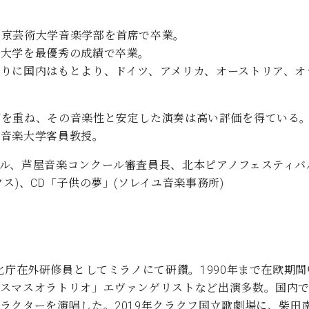
東京芸術大学音楽学部を首席で卒業。
楽大学を最優秀の成績で卒業。
りに国内はもとより、ドイツ、アメリカ、オーストリア、オ
演を重ね、その音楽性と安定した演奏は高い評価を得ている
立音楽大学客員教授。
ル、芦屋音楽コンクール審査員長、北本ピアノフェスティバ
ス)、CD「子供の夢」(ソレイユ音楽事務所)
文化庁在外研修員としてミラノにて研鑽。1990年まで在欧期
スマスオラトリオ」エヴァンゲリストなど出演多数。国内で
ラクターを演唱した。2019年クラクフ国立歌劇場に、柴田