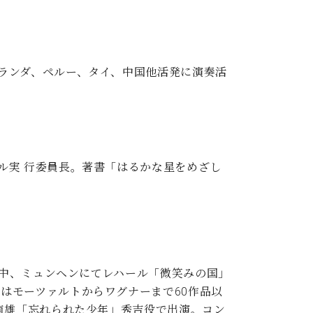
ランダ、ペルー、タイ、中国他活発に演奏活
。
ル実 行委員長。著書「はるかな星をめざし
間中、ミュンヘンにてレハール「微笑みの国」
はモーツァルトからワグナーまで60作品以
南雄「忘れられた少年」秀吉役で出演。コン