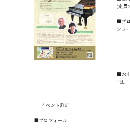
C.ベヒシュタイン コンサート
(定員
アクセス
納入実績 
グランドピアノ
セントラム東京のご案内(PDF)
お問い合わせ
■プ
ご愛用者の
C.ベヒシュタイン アカデミー
シュ
ア
アーティストカスタマーサービス(
W.ホフマン プロフェッショナル
セ
彼
アフターサービス(調律)
W.ホフマン トラディション
鳩
調律師紹介
調律料金表
お問い合わせ
W.ホフマン ヴィジョン
■お
尾山調律師のブログ Die Musikgasse（音楽の小道）
TEL：
C.BECHSTEIN Digital(ベヒシュタイン デジタル)
イベント詳細
■プロフィール