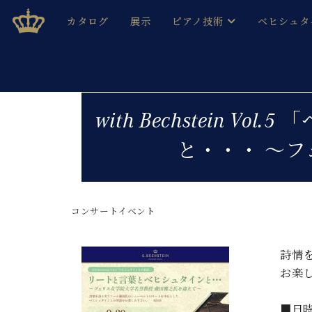
Skip
ベヒシュタインジャパン公式サイト
BECHSTEIN JAPAN Official Site
カタログ
展示
ピアノ技術
ベヒシュタ
to
content
ベヒシュタインのグランドピ
ドイツの名
作ること
ベヒシュタインで、 演奏したい！ 学びたい！ 録音した
C.ベヒシュタイン コンサート / C.ベヒシュタイ
ブランドヒ
with Bechstein
音色とタッチ
ベヒシュタイン・
趣味から本格的に学ぶ方まで大歓迎。
と・・・ 〜
音楽家達の
C.ベヒシュタイン コンサート
ベヒシュタイン・ジャパンの
み
ベヒシュタイン・セントラム 東
ベヒシュタ
コンサートイベント
ピアノ製造番号
店長ご挨拶
ベヒシュタ
展示情報
ホール・スタジオレンタル
詩情
ベヒシュタ
ホール・スタジオ空き状況
お楽
動画収録サービス
納入実績 
音楽教室
■日時
ピアノのコンシェルジュ