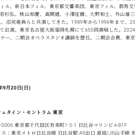
フィル、新日本フィル、東京都交響楽団、東京フィル、群馬
若杉弘、秋山和慶、高関健、小澤征爾、大野和士、外山雄三、
沼尻竜典らと共演してきた。1989年から1996年まで、20
出演。東京名古屋大阪福岡札幌にて650回演唱した。2024
ーナー、二期会オペラスタジオ講師を歴任。二期会会員、東
年9月20日(日)
シュタイン・セントラム 東京
0-0006 東京都千代田区有楽町1-5-1 日比谷マリンビルB1F
ス：東京メトロ日比谷線 日比谷駅 A9出口 直結/JR山手線 有