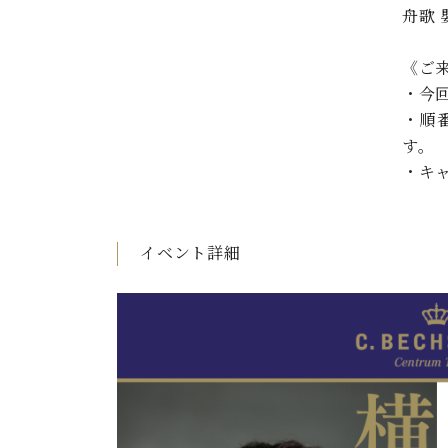
舟歌 
《ご
・今
・順
す。
・キ
イベント詳細