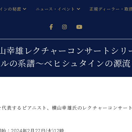
インの秘密
ニュース・イベント
正規ディーラー・取
アノを
器ベヒシュタイン
メルマガ会員登録ご案内
い！ という方は、お近くの直営店舗まで
オンライン試弾
ン レジデンス
ストリー
各店舗からのお知らせ
 横山幸雄レクチャーコンサートシリーズ
(入荷情報等)
シューレ音楽教室
エルの系譜～ベヒシュタインの源流
声
/
C.ベヒシュタイン レジデンス
取り組
プレスリリース
(お知らせ・メディア情報)
京
インの音色
キャンペーン
スタッフご挨拶
インを弾く前に
技術者紹介
展示情報【ユーロピアノ特選
コンサート
を代表するピアニスト、横山幸雄氏のレクチャーコンサート
イン・シューレ
イベント情報
八王子工房ブログ
レッスンイベント
ホール・スタジオ
アクセス
始：2024年2月27日(火)12時
お問い合わせ