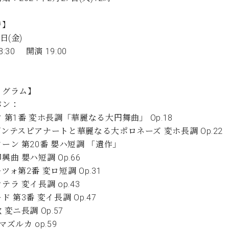
C.ベヒシュタイン コンサート
代理店主催イベント
音楽教室
アップライトピアノ
時】
コンクール
日(金)
声
:30 開演 19:00
音楽教室
調律)
ログラム】
パン：
 第1番 変ホ長調「華麗なる大円舞曲」 Op.18
ンテスピアナートと華麗なる大ポロネーズ 変ホ長調 Op.2
ーン 第20番 嬰ハ短調 「遺作」
興曲 嬰ハ短調 Op.66
ツォ第2番 変ロ短調 Op.31
テラ 変イ長調 op.43
ド 第3番 変イ長調 Op.47
 変ニ長調 Op.57
マズルカ op.59