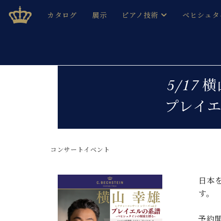
Skip
ベヒシュタインジャパン公式サイト
BECHSTEIN JAPAN Official Site
カタログ
展示
ピアノ技術
ベヒシュタ
to
content
ベヒシュタインのグランドピ
ドイツの名
作ること
ベヒシュタインで、 演奏したい！ 学びたい！ 録音した
C.ベヒシュタイン コンサート / C.ベヒシュタイ
ブランドヒ
5/17
音色とタッチ
ベヒシュタイン・
趣味から本格的に学ぶ方まで大歓迎。
プレイ
音楽家達の
C.ベヒシュタイン コンサート
ベヒシュタイン・ジャパンの
み
ベヒシュタイン・セントラム 東
ベヒシュタ
コンサートイベント
ピアノ製造番号
店長ご挨拶
ベヒシュタ
展示情報
ホール・スタジオレンタル
日本
ベヒシュタ
ホール・スタジオ空き状況
す。
動画収録サービス
納入実績 
音楽教室
予約開
ピアノのコンシェルジュ