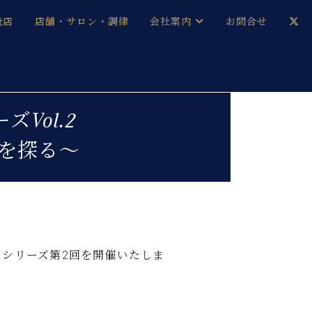
扱店
店舗・サロン・調律
会社案内
お問合せ
企業情報
メルマガ登録
採用情報
Vol.2
を探る～
ベヒシュタイン・サロン会員
本社：八王子・技術営業センター
ベヒシュタイン・ジャパンブログ
中古】
シリーズ第2回を開催いたしま