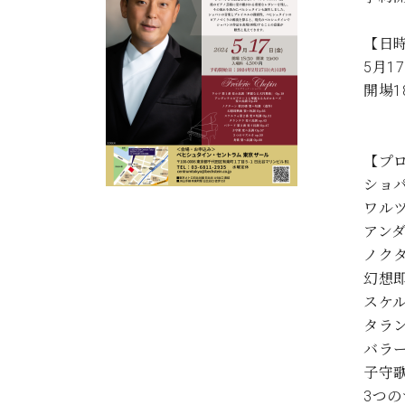
C.ベヒシュタイン コンサート
アクセス
納入実績 
グランドピアノ
セントラム東京のご案内(PDF)
【日
お問い合わせ
5月17
ご愛用者の
C.ベヒシュタイン アカデミー
開場18
アーティストカスタマーサービス(
W.ホフマン プロフェッショナル
【プ
アフターサービス(調律)
W.ホフマン トラディション
ショ
調律師紹介
ワルツ
調律料金表
お問い合わせ
W.ホフマン ヴィジョン
アンダ
尾山調律師のブログ Die Musikgasse（音楽の小道）
ノクタ
幻想即
C.BECHSTEIN Digital(ベヒシュタイン デジタル)
スケル
タラン
バラー
子守歌
3つの