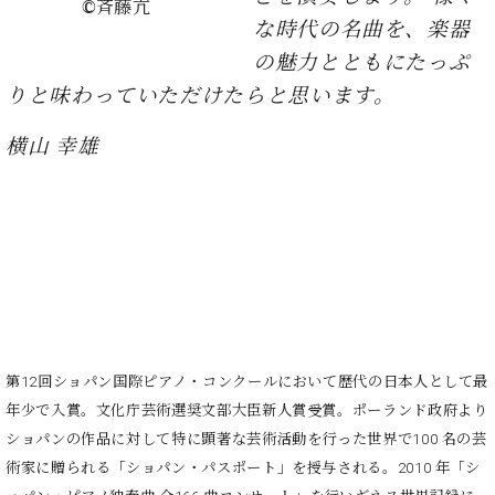
・
©斉藤亢
ス
ベ
ノ
セ
な時代の名曲を、楽器
タ
ン
ン
の魅力とともにたっぷ
ジ
ト
ト
C.
オ
ラ
ベ
りと味わっていただけたらと思います。
ム
ヒ
コ
東
シ
横山 幸雄
納
ン
京
ュ
入
ク
タ
実
ー
イ
績
ル
店
ン
音
長
コ
楽
ご
音
ン
教
挨
楽
サ
室
拶
教
ー
展
室
ト
示
ご
第12回ショパン国際ピアノ・コンクールにおいて歴代の日本人として最
ア
情
愛
ッ
年少で入賞。文化庁芸術選奨文部大臣新人賞受賞。ポーランド政府より
報
用
プ
ホー
ショパンの作品に対して特に顕著な芸術活動を行った世界で100 名の芸
者
ラ
ル・
術家に贈られる「ショパン・パスポート」を授与される。2010 年「シ
の
イ
スタ
声