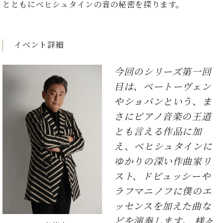
ン
とともにベヒシュタインの音の秘密を探ります。
迎。
サ
ベ
会
ベヒ
ー
C.
ヒ
社
シュ
ト
ベ
シ
案
イベント詳細
ヒ
タイ
ュ
内
シ
タ
レ
ン・
ュ
今回のシリーズ第一回
イ
ッ
シュ
タ
お
ン・
ス
目は、ベートーヴェン
イ
ーレ
問
シ
ン
ン
やショパンという、ま
合
ュ
イ
音楽
コ
せ
ー
ベ
さにピアノ音楽の王道
教室
ン
レ
ン
とも言える作品に加
サ
ト
ー
え、ベヒシュタインに
納
ベ
ト
ゆかりの深い作曲家リ
入
代
ヒ
グ
シ
実
理
スト、ドビュッシーや
ラ
ュ
績
店
ン
ラフマニノフに僕のエ
タ
ホ
主
ド
イ
ッセンスを加えた曲な
ー
催
ピ
ン
ル・
イ
どを演奏します。 様々
ア