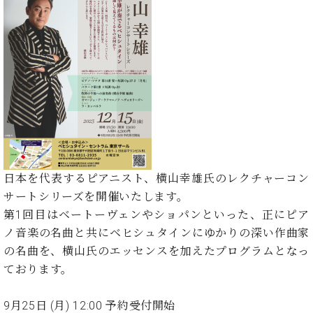
た
を
ラ
か
ヒ
ヒ
イ
い！
作
ン
ら
シ
シ
ン・
録
る
ド
の
ュ
ュ
サ
音
こ
ヒ
お
タ
タ
ロ
し
と
ス
知
イ
イ
ン
た
ト
ら
ン
ン
会
い！
音
リ
せ
レ
の
員
と
色
ー
(入
ジ
秘
い
と
荷
デ
密
う
ベ
タ
情
ン
音
方
ヒ
ッ
報
ス
楽
は、
シ
日本を代表するピアニスト、横山幸雄氏のレクチャーコン
チ
等)
ニ
家
お
ュ
ュ
サートシリーズを開催いたします。
達
近
タ
ー
第1回目はベートーヴェンやショパンといった、正にピア
ベ
の
プ
く
C.
イ
ス・
ヒ
声
レ
の
ノ音楽の名曲と共にベヒシュタインにゆかりの深い作曲家
ベ
ン・
イ
シ
ス
直
の名曲を、横山氏のエッセンスを加えたプログラムとなっ
ヒ
ジ
ベ
ュ
リ
営
シ
ベ
ャ
ております。
ン
タ
リ
店
ュ
ヒ
パ
ト
イ
ー
舗
タ
シ
ン
9月25日 (月) 12:00 予約受付開始
ン・
ス
ま