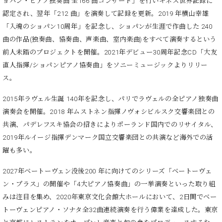
ョパン・ピアノ独奏曲 全166 曲コンサート」を行いギネス世界記録に
ト
ジオ
認定され、翌年「212 曲」を演奏して記録を更新。2019 年横山幸雄
ピ
レン
ア
「入魂のショパン10周年」を記念し、ショパンが生涯で作曲した 240
タル
ノ
ホー
曲の作品(独奏曲、協奏曲、声楽曲、室内楽曲)をすべて演奏するという
ル・
前人未踏のプロジェクトを開催。2021年デビュー30周年記念CD「大友
C.
スタ
直人指揮/ショパンピアノ協奏曲」をソニーミュージックよりリリー
ベ
ジオ
ス。
ヒ
空き
シ
状況
2015年ラヴェル生誕 140年を記念し、パリでラヴェルの全ピアノ独奏曲
ュ
動
演奏会を開催。2018 年ムストネン指揮ノヴォシビルスク交響楽団との
タ
画
イ
共演、パデレフスキ協会の招きによりポーランド国内でのリサイタル、
収
ン
録
2019年ルイージ指揮デンマーク国立交響楽団との共演など海外での活
レ
サ
躍も多い。
ジ
ー
デ
ビ
2027年ベートーヴェン没後200 年に向けてのシリーズ「ベートーヴェ
ン
ス
ン・プラス」の開催や「4大ピアノ協奏曲」の一挙演奏といった取り組
ス
音
みは注目を集め、2020年東京文化会館大ホールにおいて、2日間でベー
ア
楽
トーヴェンピアノ・ソナタ全32曲連続演奏を行う偉業を達成した。東京
ッ
教