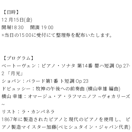
イ
ュ
ブ
ジ
(お
で
ン
タ
ロ
正
ャ
知
【日時】
コ
イ
グ
オンライン試弾
規
パ
ら
12 月15日(金)
ン
ン
デ
ン
せ・
メルマガ登録
サ
の
開場18:30 開演 19:00
ィ
の
メ
ー
音
ー
※当日の15:00に受付にて整理券を配布いたします。
取
デ
趣
ト
色
ラ
り
ィ
味
/
ー・
組
ア
か
C.
取
ベ
み
情
【プログラム】
ら
ベ
扱
ヒ
報)
本
ヒ
ベートーヴェン：ピアノ・ソナタ 第14番 嬰ハ短調 Op.27-
店
シ
格
シ
ピ
2 「月光」
ュ
的
ュ
ア
キ
タ
ショパン：バラード第1番 ト短調 Op.23
に
タ
ノ
ャ
店
イ
ドビュッシー：牧神の午後への前奏曲 (横山幸雄 編曲)
学
イ
製
ン
舗・
ン
横山 幸雄：オマージュ・ア・ラフマニノフ ~ヴォカリーズ
ぶ
ン
造
ペ
サ
を
方
~
レ
番
ー
ロ
弾
ま
ジ
号
ン
ン・
リスト：ラ・カンパネラ
く
で
デ
調
1867年に製造されたピアノと現代のピアノを使用し、 ピ
前
大
ン
律
に
コ
アノ製造マイスター加藤(ベヒシュタイン・ジャパン代表)
歓
ス