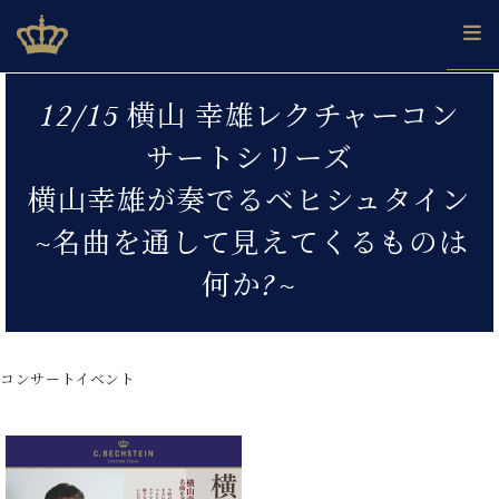
Skip
ベヒシュタインジャパン公式サイト
BECHSTEIN JAPAN Official Site
to
content
カ
12/15 横山 幸雄レクチャーコン
タ
ベ
ベ
ド
メ
企
ロ
サートシリーズ
C.
ヒ
ヒ
イ
ル
業
グ
ベ
シ
シ
ツ
マ
情
横山幸雄が奏でるベヒシュタイン
ヒ
ュ
ュ
の
ガ
報
シ
タ
展
タ
名
会
~名曲を通して見えてくるものは
ュ
イ
示
イ
器
員
採
タ
何か?~
ン
ン
ベ
登
用
イ
で、
の
ヒ
録
情
ン
ピ
演
グ
シ
ご
報
コ
ア
奏
ラ
ュ
案
ン
ノ
し
コンサートイベント
ン
タ
内
サ
技
ベ
た
ド
イ
ー
術
ヒ
い！
ピ
ン
各
ト /
シ
学
ア
店
C.
ュ
び
ノ
ブ
舗
ベ
ベ
タ