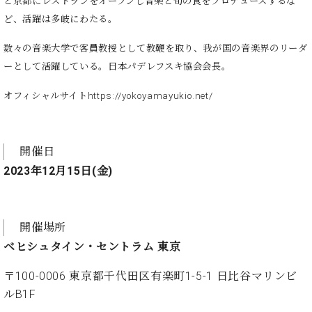
プ
と京都にレストランをオープンし音楽と旬の食をプロデュースするな
室
ラ
ピ
ど、活躍は多岐にわたる。
イ
ア
ト
数々の音楽大学で客員教授として教鞭を取り、我が国の音楽界のリーダ
ノ
ピ
の
ーとして活躍している。日本パデレフスキ協会会長。
ア
コ
ノ
ン
オフィシャルサイト
https://yokoyamayukio.net/
シ
ェ
C.
ル
ベ
開催日
ジ
ヒ
2023年12月15日(金)
ュ
シ
ア
ュ
ク
タ
セ
イ
開催場所
ス
ン
ベヒシュタイン・セントラム 東京
セン
ア
トラ
カ
〒100-0006 東京都千代田区有楽町1-5-1 日比谷マリンビ
ム東
デ
ルB1F
京の
ミ
ご案