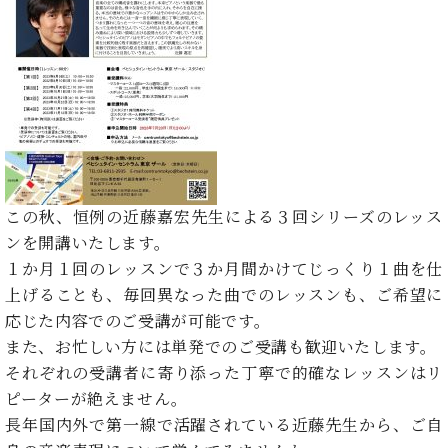
た
を
ラ
か
ヒ
ヒ
イ
い！
作
ン
ら
シ
シ
ン・
録
る
ド
の
ュ
ュ
サ
音
こ
ヒ
お
タ
タ
ロ
し
と
ス
知
イ
イ
ン
た
ト
ら
ン
ン
会
い！
音
リ
せ
レ
の
員
と
色
ー
(入
ジ
秘
い
と
荷
デ
密
う
ベ
タ
情
ン
この秋、恒例の近藤嘉宏先生による３回シリーズのレッス
音
方
ヒ
ッ
報
ス
楽
ンを開講いたします。
は、
シ
チ
等)
ニ
家
お
１か月１回のレッスンで３か月間かけてじっくり１曲を仕
ュ
ュ
達
近
上げることも、毎回異なった曲でのレッスンも、ご希望に
タ
ー
ベ
の
プ
く
C.
イ
応じた内容でのご受講が可能です。
ス・
ヒ
声
レ
の
ベ
ン・
イ
また、お忙しい方には単発でのご受講も歓迎いたします。
シ
ス
直
ヒ
ジ
ベ
それぞれの受講者に寄り添った丁寧で的確なレッスンはリ
ュ
リ
営
シ
ベ
ャ
ン
タ
リ
店
ピーターが絶えません。
ュ
ヒ
パ
ト
イ
ー
舗
長年国内外で第一線で活躍されている近藤先生から、ご自
タ
シ
ン
ン・
ス
ま