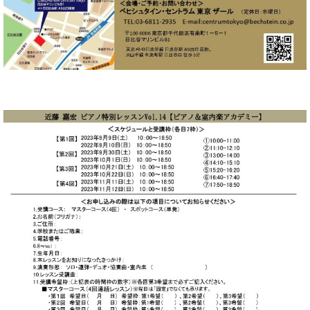
業
マ
セ
ン
ン
ト
タ
ー
ラ
デ
ィ
ス
シ
タ
ョ
ッ
ン
フ
ご
W.
挨
ホ
拶
フ
技
マ
術
ン
者
ヴ
紹
ィ
介
ジ
展示
ョ
情報
ン
【ユ