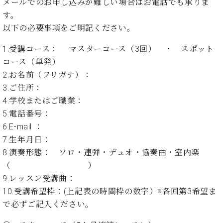
メールでのお申し込みが難しい場合はお電話でも承りま
ト
ジオ
す。
ピ
レン
ア
以下の必要事項をご明記ください。
タル
ノ
ホー
1.受講コース： マスターコース（3回） ・ スポット
ル・
C.
スタ
コース（単発）
ベ
ジオ
2.お名前（フリガナ）：
ヒ
空き
3.ご住所：
シ
状況
4.学校またはご職業：
ュ
動
5.電話番号：
タ
画
イ
6.E-mail ：
収
ン
録
7.生年月日：
レ
サ
8.演奏形態： ソロ・連弾・デュオ・協奏曲・室内楽
ジ
ー
（ ）
デ
ビ
9.レッスン受講曲：
ン
ス
ス
10.受講希望枠：(上記表の時間枠の数字）※各回第3希望ま
音
ア
楽
で必ずご記入ください。
ッ
教