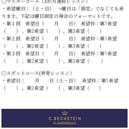
プ
〇マスターコース（3か月連続レッスン）
室
ラ
ピ
・希望曜日：（土・日） ※曜日は「固定」でなくても承
イ
ア
ります。下記は曜日固定の場合のフォーマットです。
ト
ノ
・第１回 希望日（ 月 日） 希望枠：第1希望
ピ
の
（ ） 、第2希望（ ）、第3希望（ ）
ア
コ
ノ
・第２回 希望日（ 月 日） 希望枠：第1希望
ン
シ
（ ） 、第2希望（ ）、第3希望（ ）
ェ
・第３回 希望日（ 月 日） 希望枠：第1希望
C.
ル
ベ
（ ） 、第2希望（ ）、第3希望（ ）
ジ
ヒ
ュ
シ
〇スポットコース(単発レッスン）
ア
ュ
・希望日： 月 日（土・日） 希望枠：第1希望
ク
タ
（ ） 、第2希望（ ）、第3希望（ ）
セ
イ
ス
ン
セン
ア
トラ
カ
ム東
デ
京の
ミ
ご案