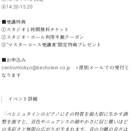
ン
迎。
④14:20-15:20
サ
ベ
会
ベヒ
ー
C.
ヒ
社
シュ
ト
ベ
■受講特典
シ
案
ヒ
タイ
ュ
①スタジオ１時間無料チケット
内
シ
タ
レ
ン・
②スタジオ・ホール利用半額クーポン
ュ
イ
ッ
シュ
③“マスターコース受講者”限定特典プレゼント
タ
お
ン・
ス
イ
ーレ
問
シ
ン
ン
■お申込み
合
ュ
イ
音楽
コ
せ
centrumtokyo@bechstein.co.jp ※原則メールでの受付と
ー
ベ
教室
ン
レ
ン
なります
サ
ト
ー
納
ベ
ト
入
代
ヒ
グ
イベント詳細
シ
実
理
ラ
ュ
績
店
ン
タ
「ベヒシュタインのピアノにその特質を最大限に生かす調
ホ
主
ド
イ
整を施すと、音色やニュアンスの細やかさに信じ難いほど
ー
催
ピ
ン
ル・
イ
の多彩さと無限の広がりが生まれます。音の分離の良さは
ア