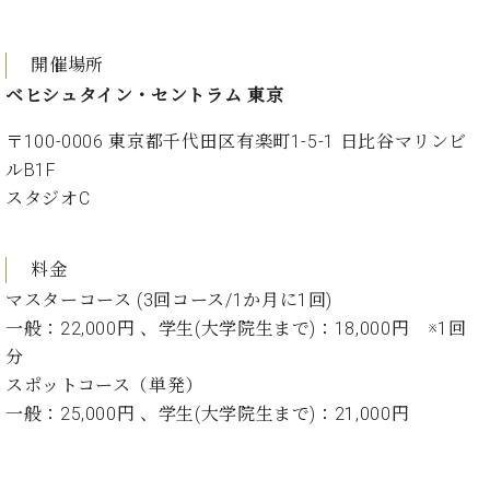
ク
セ
ス
開催場所
お
ベヒシュタイン・セントラム 東京
問
い
〒100-0006 東京都千代田区有楽町1-5-1 日比谷マリンビ
合
ルB1F
わ
スタジオC
せ
料金
マスターコース (3回コース/1か月に1回)
ア
ー
一般：22,000円 、学生(大学院生まで)：18,000円 ※1回
テ
分
ィ
スポットコース（単発）
ス
ト
一般：25,000円 、学生(大学院生まで)：21,000円
カ
ス
タ