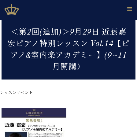
Skip
ベヒシュタインジャパン公式サイト
BECHSTEIN JAPAN Official Site
to
content
カ
＜第2回(追加)＞9月29日 近藤嘉
タ
ベ
ベ
ド
メ
企
ロ
宏ピアノ特別レッスン Vol.14【ピ
C.
ヒ
ヒ
イ
ル
業
グ
ベ
シ
シ
ツ
マ
情
アノ&室内楽アカデミー】(9~11
ヒ
ュ
ュ
の
ガ
報
シ
タ
展
タ
名
会
月開講）
ュ
イ
示
イ
器
員
採
タ
ン
ン
ベ
登
用
イ
で、
の
ヒ
録
情
ン
ピ
演
グ
シ
ご
レッスンイベント
報
コ
ア
奏
ラ
ュ
案
ン
ノ
し
ン
タ
内
サ
技
ベ
た
ド
イ
ー
術
ヒ
い！
ピ
ン
各
ト /
シ
学
ア
店
C.
ュ
び
ノ
ブ
舗
ベ
ベ
タ