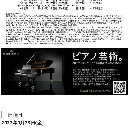
ーロ
ピア
C.BECHSTEIN
ノ特
Digital(ベ
選中
ヒ
古】
シ
イ
ュ
ベ
タ
ン
イ
ト
ン
情
デ
報
ジ
八
タ
王
ル)
子
工
房
ブ
ロ
開催日
グ
2023年9月29日(金)
ア