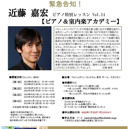
ー
内
(PDF)
W.
お
ホ
問
フ
い
マ
合
ン
わ
プ
せ
ロ
フ
ェ
本
ッ
社
シ
：
ョ
八
ナ
王
ル
子
・
技
W.
術
ホ
営
フ