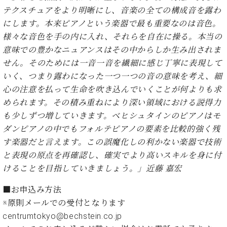
・
ス
ベ
ノ
テクスチュアをより明晰にし、音楽の全ての構成音を露わ
セ
タ
ン
ン
にします。本来ピアノという楽器で最も重要なのは音色。
ジ
ト
ト
C.
様々な音色を手の内に入れ、それらを自在に操る。本当の
オ
ラ
ベ
意味での豊かなニュアンスはその中からしか生み出されま
ム
ヒ
コ
東
せん。そのためには一音一音を繊細に感じ丁寧に表現して
シ
納
ン
京
ュ
いく、つまり露わになった一つ一つの音の意味を考え、細
入
ク
タ
実
ー
心の注意を払って生命を吹き込んでいくことが何よりも求
イ
績
ル
店
められます。その積み重ねにより深い領域における説得力
ン
音
長
も少しずつ増していきます。ベヒシュタインのピアノはモ
コ
楽
ご
音
ダンピアノの中でもフォルテピアノの要素を比較的強く残
ン
教
挨
楽
す楽器だと言えます。この誤魔化しの利かない楽器で技術
サ
室
拶
教
ー
と表現の原点を再確認し、確実でより高いスキルを身に付
展
室
ト
示
けることを目指していきましょう。」近藤 嘉宏
ご
ア
情
愛
ッ
報
■お申込み方法
用
プ
ホー
※原則メールでの受付となります
者
ラ
ル・
centrumtokyo@bechstein.co.jp
の
イ
スタ
声