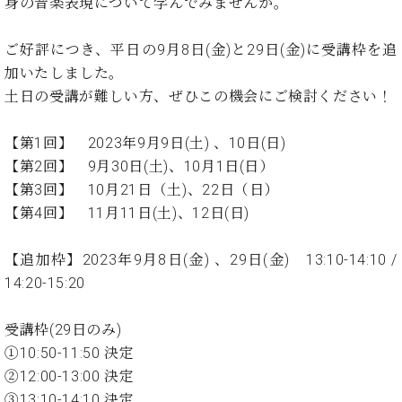
イ
ュ
ブ
身の音楽表現について学んでみませんか。
ジ
(お
で
ン
タ
ロ
正
ャ
知
コ
イ
グ
オンライン試弾
規
ご好評につき、平日の9月8日(金)と29日(金)に受講枠を追
パ
ら
ン
ン
デ
ン
せ・
加いたしました。
メルマガ登録
サ
の
ィ
の
メ
土日の受講が難しい方、ぜひこの機会にご検討ください！
ー
音
ー
取
デ
趣
ト
色
ラ
り
ィ
味
/
【第1回】 2023年9月9日(土) 、10日(日)
ー・
組
ア
か
C.
取
【第2回】 9月30日(土)、10月1日(日）
ベ
み
情
ら
ベ
扱
ヒ
【第3回】 10月21日（土)、22日（日）
報)
本
ヒ
店
シ
【第4回】 11月11日(土)、12日(日)
格
シ
ピ
ュ
的
ュ
ア
キ
タ
に
タ
ノ
ャ
店
【追加枠】2023年9月8日(金) 、29日(金) 13:10-14:10 /
イ
学
イ
製
ン
舗・
14:20-15:20
ン
ぶ
ン
造
ペ
サ
を
方
レ
番
ー
ロ
弾
受講枠(29日のみ)
ま
ジ
号
ン
ン・
く
①10:50-11:50 決定
で
デ
調
前
大
②12:00-13:00 決定
ン
律
に
コ
歓
ス
③13:10-14:10 決定